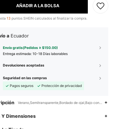
AÑADIR A LA BOLSA
asta
13
puntos SHEIN calculados al finalizar la compra.
ío a
Ecuador
Envío gratis(Pedidos ≥ $150.00)
Entrega estimada:
10-18 Días laborables
Devoluciones aceptadas
Seguridad en las compras
Pagos seguros
Protección de privacidad
ipción
Verano,Semitransparente,Bordado de ojal,Bajo con volante,Espalda al
4.77
3.7K
142K
s Y Dimensiones
4.77
3.7K
142K