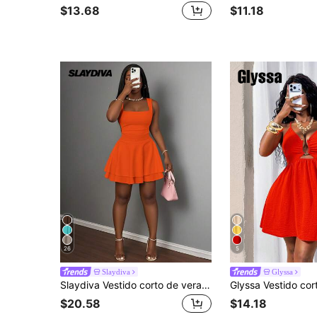
$13.68
$11.18
26
5
Slaydiva
Glyssa
Slaydiva Vestido corto de verano para mujer casual básico, estilo deportivo, de cuello cuadrado, fruncido y de doble capa con silueta evasé
$20.58
$14.18