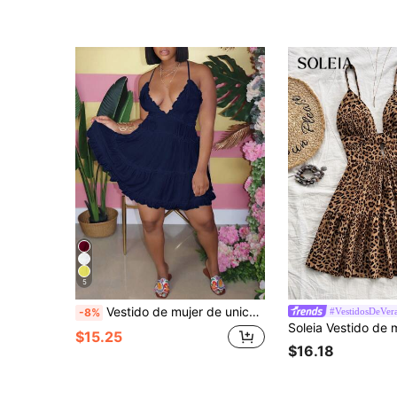
5
Vestido de mujer de unicolor con cuello halter sin espalda y volantes, adecuado para uso casual, vacaciones y fiestas de playa, elegante para el verano
#VestidosDeVer
-8%
$15.25
$16.18