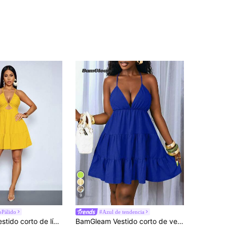
9
oPálido
#Azul de tendencia
SOLERSUN Vestido corto de línea A con tirantes de espagueti, espalda abierta ajustable y nudo en la espalda, de tela texturizada, para uso casual, de verano, en unicolor naranja, para mujer
BamGleam Vestido corto de verano para mujer de unicolor, sexy, con escote halter, espalda descubierta y tirantes con lazo