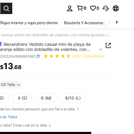
0
0
a. Press Enter to select.
Ropa interior y ropa para dormir
Bisutería Y Accesorios
Zapatos
H
Alexandranx Vestido casual mini de playa de color naranja sólido con dobladillo de volantes, con cintura ajustada, tejido jacquard hueco y sin mangas
Alexandranx Vestido casual mini de playa de
naranja sólido con dobladillo de volantes, con
a ajustada, tejido jacquard hueco y sin mangas
z25052645966915991
(100+ Comentarios)
13
$
.68
ICE AND AVAILABILITY
US Talla
S)
4 (S)
6 (M)
8/10 (L)
de los clientes pensaron que era fiel a la talla.
a de Tallas
u talla? Dime cuál es tu talla