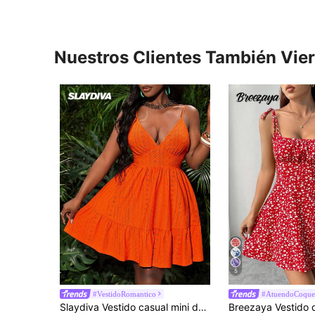
Nuestros Clientes También Vie
5
#VestidoRomantico
#AtuendoCoque
Slaydiva Vestido casual mini de playa de color naranja sólido con dobladillo de volantes, con cintura ajustada, tejido jacquard hueco y sin mangas