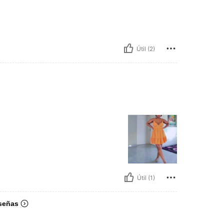
Útil (2)
Útil (1)
señas