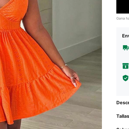
Gana h
Env
Descr
Talla