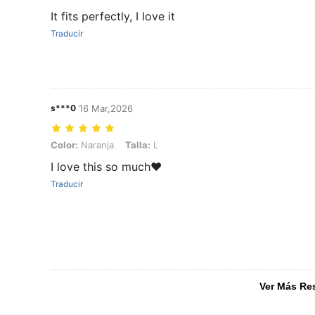
It fits perfectly, I love it
Traducir
s***0
16 Mar,2026
Color: Naranja, Talla: L
Color:
Naranja
Talla:
L
I love this so much❤️
Traducir
Ver Más Re