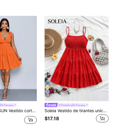
19
sDeVerano
#VestidosDeVerano
 moda primavera verano para mujer, informal y suelto, ideal para vacaciones, festivales de música, vuelta al colegio, citas y fiestas
Soleia Vestido de tirantes unicolor bajo con fruncido
$17.18