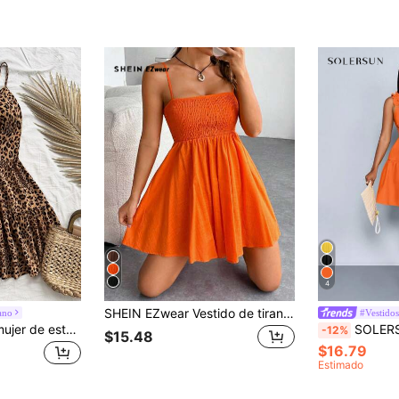
4
SHEIN EZwear Vestido de tirantes sólido
ano
#Vestido
Soleia Vestido de mujer de estampado floral con volantes en los bajos y cintura de leopardo para vacaciones
SOLERSUN Vestido corto naranja suelto con espalda abierta, de
-12%
$15.48
$16.79
Estimado