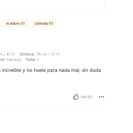
lo adoro (1)
cómodo (1)
Cintura: 78 cm / 31 in, Caderas: 104 cm / 41 in, Forma del cuerpo: Triángulo, Color: 
 / 41 in
Cintura:
78 cm / 31 in
or:
Naranja
Talla:
L
 increíble y no huele para nada mal, sin duda
Útil (0)