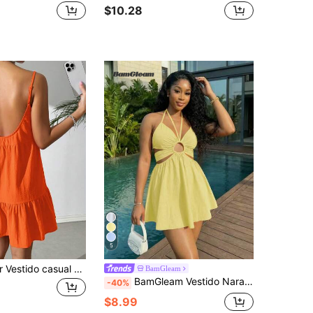
$10.28
5
SHEIN EZwear Vestido casual de tirantes finos y espalda descubierta tipo babydoll color naranja para vacaciones
BamGleam
BamGleam Vestido Naranja con Cuello Halter y Recortes, Estilo de Vacaciones en la Playa con Cintura Descubierta y Fruncido, Vestido Mini Dulce & Picante para Citas con la Mejor Amiga
-40%
$8.99