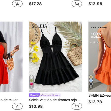
$17.28
$13.98
8
20
#SummerDress
Glyssa Vestido corto de mujer con tirantes finos, espalda descubierta, abertura, escote en U hueco y dobladillo fruncido
Soleia Vestido de tirantes rojo casual con escote en V y espalda descubierta para las vacaciones
$13.78
$10.98