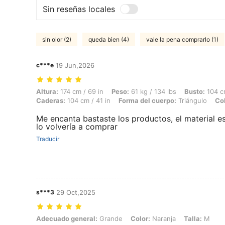
Sin reseñas locales
sin olor (2)
queda bien (4)
vale la pena comprarlo (1)
c***e
19 Jun,2026
Altura: 174 cm / 69 in, Peso: 61 kg / 134 lbs, Busto: 104 cm / 41 in, 
Altura:
174 cm / 69 in
Peso:
61 kg / 134 lbs
Busto:
104 cm
Caderas:
104 cm / 41 in
Forma del cuerpo:
Triángulo
Col
Me encanta bastaste los productos, el material es
lo volvería a comprar
Traducir
s***3
29 Oct,2025
Adecuado general: Grande, Color: Naranja, Talla: M
Adecuado general:
Grande
Color:
Naranja
Talla:
M