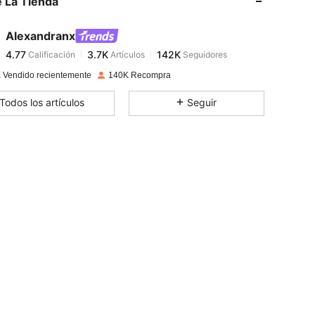
 La Tienda
4.77
3.7K
142K
4.77
3.7K
142K
Alexandranx
4.77
3.7K
142K
Calificación
Artículos
Seguidores
n***4
seguido
Hace 1 horas
4.77
3.7K
142K
 Vendido recientemente
140K Recompra
4.77
3.7K
142K
Todos los artículos
Seguir
4.77
3.7K
142K
4.77
3.7K
142K
4.77
3.7K
142K