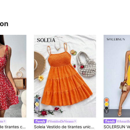
ron
19
6
tte
#VestidosDeVerano
#Amarill
Breezaya Vestido de tirantes con pliegues en el busto con estampado floral para ropa de Año Nuevo, vestido corto mini para mujeres
Soleia Vestido de tirantes unicolor bajo con fruncido