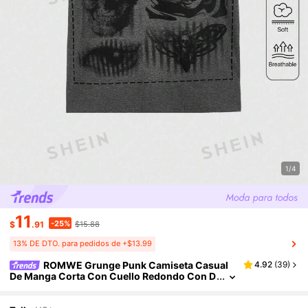
1/4
11
-25%
$
.91
$15.88
13% DE DTO. para pedidos de +$13.99
ROMWE Grunge Punk Camiseta Casual
4.92
(
39
)
De Manga Corta Con Cuello Redondo Con D
iseño De Cráneo Y Ojos Impresos