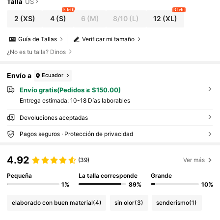
Talla
US
5 left
3 left
2
(XS)
4
(S)
6
(M)
8/10
(L)
12
(XL)
Guía de Tallas
Verificar mi tamaño
¿No es tu talla? Dinos
Envío a
Ecuador
Envío gratis(Pedidos ≥ $150.00)
Entrega estimada:
10-18 Días laborables
Devoluciones aceptadas
Pagos seguros · Protección de privacidad
4.92
(39)
Ver más
Pequeña
La talla corresponde
Grande
1%
89%
10%
elaborado con buen material
(4)
sin olor
(3)
senderismo
(1)