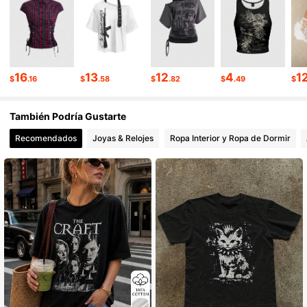
4.2M Seguidores
4.91
4.2M Seguidores
4.91
16
13
12
4
1
$
.16
$
.58
$
.82
$
.49
$
4.2M Seguidores
4.91
También Podría Gustarte
4.2M Seguidores
4.91
Recomendados
Joyas & Relojes
Ropa Interior y Ropa de Dormir
4.2M Seguidores
4.91