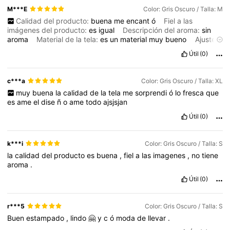
M***E
Color: Gris Oscuro / Talla: M
Calidad del producto:
buena
me
encant
ó
Fiel a las
imágenes del producto:
es
igual
Descripción del aroma:
sin
aroma
Material de la tela:
es
un
material
muy
bueno
Ajuste:
perfecto
Útil
(0)
c***a
Color: Gris Oscuro / Talla: XL
muy
buena
la
calidad
de
la
tela
me
sorprendi
ó
lo
fresca
que
es
ame
el
dise
ñ
o
ame
todo
ajsjsjan
Útil
(0)
k***i
Color: Gris Oscuro / Talla: S
la
calidad
del
producto
es
buena
,
fiel
a
las
imagenes
,
no
tiene
aroma
.
Útil
(0)
r***5
Color: Gris Oscuro / Talla: S
Buen
estampado
,
lindo
🤗
y
c
ó
moda
de
llevar
.