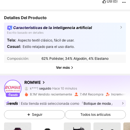
Útil
(0)
Detalles Del Producto
Características de la inteligencia artificial
Escrito basado en detalles
Tela:
Aspecto textil clásico, fácil de usar.
Casual:
Estilo relajado para el uso diario.
4.2M Seguidores
4.91
Composición:
62% Poliéster, 34% Algodón, 4% Elastano
4.2M Seguidores
4.91
Ver más
4.2M Seguidores
4.91
ROMWE
k***1
seguido
Hace 10 minutos
4.2M Seguidores
4.91
8.1M Vendido recientemente
7.4M Recompra
Incremento 
Esta tienda está seleccionada como
「Botique de moda」
4.2M Seguidores
4.91
Seguir
Todos los artículos
4.2M Seguidores
4.91