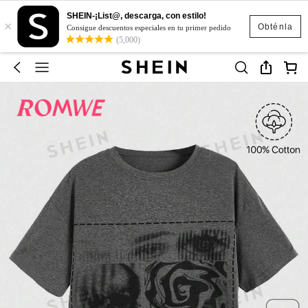
SHEIN-¡List@, descarga, con estilo!
×
Obténla
Consigue descuentos especiales en tu primer pedido
(5,000)