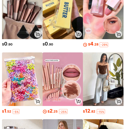
0
0
4
$
.90
$
.90
$
.28
-29%
1
2
12
$
.52
$
.25
$
.82
-5%
-25%
-15%