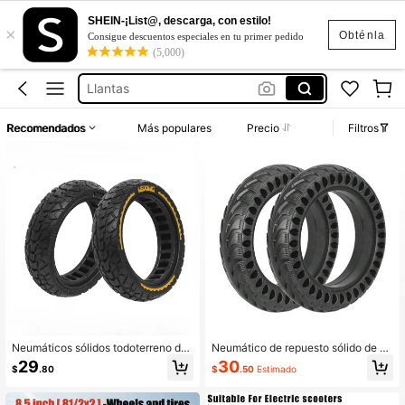
SHEIN-¡List@, descarga, con estilo!
×
Cajón Para Subwoofer 12
Obténla
Consigue descuentos especiales en tu primer pedido
(5,000)
Scooter Eléctrico
Llantas
Accesorios Para Patines
Recomendados
Más populares
Precio
Filtros
Llantas Para Patines
Cajón Para Subwoofer 12
Scooter Eléctrico
Neumáticos sólidos todoterreno de
Neumático de repuesto sólido de pa
8,5 pulgadas 8,5x2,0 para scooter e
nal de 8,5"x2,0" compatible con Xia
29
30
$
.80
$
.50
Estimado
léctrico Mi M365/Pro/Pro2/Mi3/1S,
omi M365/1S/PRO/PRO2 Scooter el
neumático a prueba de pinchazos, r
éctrico, para ruedas delanteras y tr
esistente al desgaste y con amortig
aseras, con diseño de patrón de tra