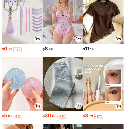
0
8
11
$
.81
$
.48
$
.18
-10%
5
30
3
$
.02
$
.08
$
.79
-12%
-13%
-37%