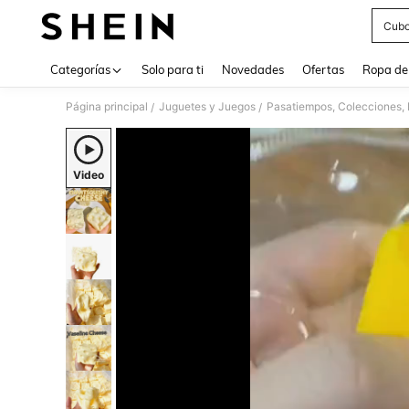
Cubo
Use up 
Categorías
Solo para ti
Novedades
Ofertas
Ropa de
Página principal
Juguetes y Juegos
Pasatiempos, Colecciones, 
/
/
Video