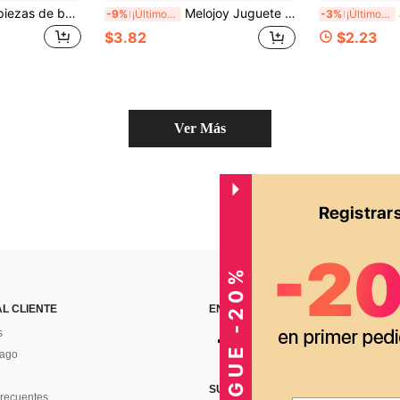
Paquete de 6/3/1 piezas de bolas antiestrés suaves para apretar, bolas antiestrés de rebote lento, bolas suaves para apretar, bolas de relajación manual, caja de premios para el aula, regalos de Halloween/Acción de Gracias/Navidad, colores aleatorios, recuerdos de fiesta
Melojoy Juguete Squishy Extra Grande con Forma de Queso, Bola de Tofu Creativa Maleable de Rebote Lento, Bola de Estrés para Apretar con la Mano, Regalo Perfecto, Regalo de Cumpleaños, Regalo Ideal, Regalo Sorpresa, Regalo de Vacaciones, Regalo de Temporada
Jugu
-9%
¡Últimos 3 días
-3%
¡Últimos 3 días
$3.82
$2.23
Ver Más
CONSIGUE -20%
AL CLIENTE
ENCUÉNTRANOS EN
s
Pago
SUSCRÍBETE PARA RECIBIR OFERTA
recuentes