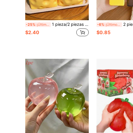
1 pieza/2 piezas Queso exprimible - Bloque de queso suave extra grande exprimible | Rebote lento | Regalo Gulu, Queso divertido para adultos | Pelota antiestrés gigante | Queso antiestrés sensorial para adultos - Sunshine Entertainment | Regalo perfecto para cumpleaños o días festivos, juego suave y esponjoso, mejora el estado de ánimo
2 piezas Juguetes de apretar de mantequilla y chocolate de rebote lento - Juguetes sensoriales de comida realista, adecuados para adultos, material TPR, coleccionables de chocolate lindos, pequeños regalos de fiesta de cumpleaños y regalos sorpresa, jugu
-25%
¡Últimos 2 días
-6%
¡Últimos 3 días
$2.40
$0.85