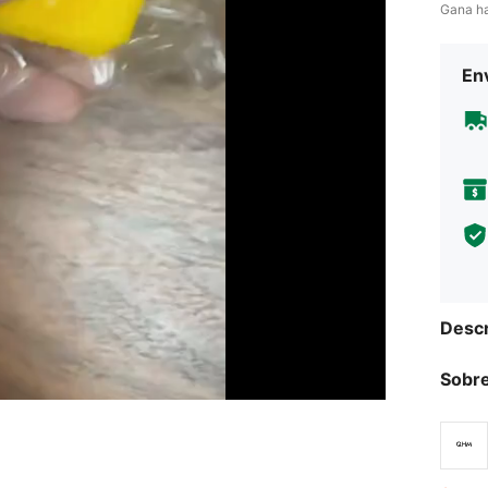
Gana h
Env
Descr
Sobre