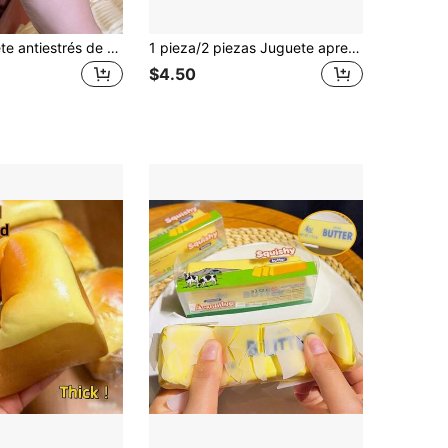
1 pieza Juguete antiestrés de rebote lento con aroma a chocolate - Juguete sensorial de comida realista para alivio del estrés, adecuado para adultos, material TPR, chocolate coleccionable lindo, pequeño regalo de fiesta de cumpleaños y regalo sorpresa, juguete sensorial, juguete antiestrés, relleno de bolsa de fiesta, Taba Squisy, juguetes squishy, squishy
1 pieza/2 piezas Juguete apretable de tarta de crema de fresa y arándano, juguete antiestrés, regalo perfecto para vacaciones, cumpleaños, Navidad y fiestas
$4.50