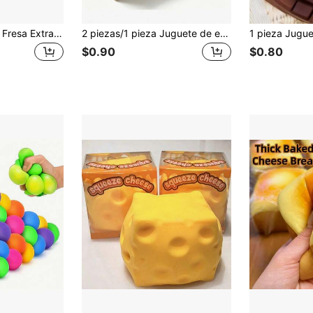
Nuevo Juguete de Fresa Extra Grande de Rebote Lento, Juguete Squishy Gigante, Juguete Sensorial Relleno de PU, Pelota Squishy Linda Juguete de Alivio del Estrés, Adecuado para Adultos
2 piezas/1 pieza Juguete de espuma, sabores de mantequilla y fresa, suave y esponjoso, aroma natural, juguete de espuma con forma de comida, perfecto para fiestas, temporada de graduación, vuelta al colegio, regalos de vacaciones, regalos del Día de San Valentín, caramelo de mantequilla, slime, múltiples estilos disponibles, decoración de jardín exterior, ventilador, decoración de habitación, regalo para el maestro, decoración de boda, accesorios de vacaciones, muebles de jardín, jardín, DIY, decoración de dormitorio, decoración de cocina, artículos esenciales para dormitorio, sala de almacenamiento, artículos esenciales de viaje, suministros para despedida de soltero, accesorios de escritorio de oficina, decoración del hogar
$0.90
$0.80