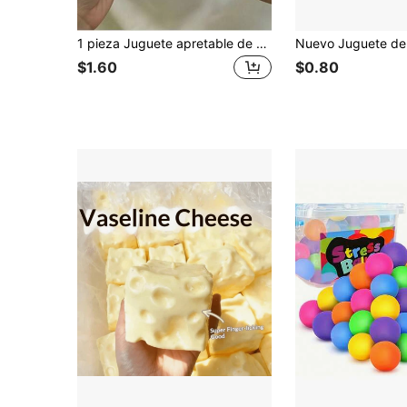
1 pieza Juguete apretable de manzana rosa/verde, manzana grande para alivio del estrés con rebote lento, adecuado para alivio de la ansiedad, relajación en la oficina, decoración del hogar | El mejor regalo para familiares y amigos [Ligera diferencia de color debido a la iluminación], juguete apretable suave, juguete apretable, juguete de peluche suave, juguete de peluche, juguete de peluche suave de queso, suministros para fiesta de graduación 2026
$1.60
$0.80