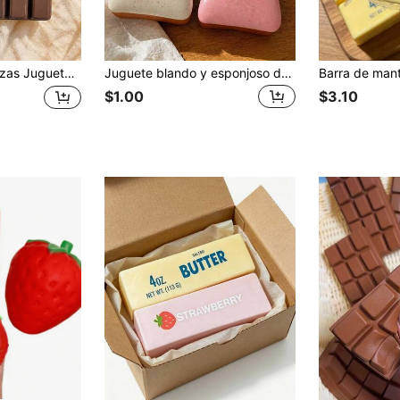
etes sensoriales, rellenos de bolsas de regalos de fiesta, calamar de goma, juguetes de viaje, suaves y esponjosos, decoración de jardín al aire libre, ventilador, decoración de habitación, regalos para maestros, decoración de boda, accesorios de vacaciones, muebles de jardín, jardín, DIY, decoración de dormitorio, decoración de cocina, artículos esenciales de dormitorio, sala de almacenamiento, decoración navideña, artículos esenciales de viaje, suministros para despedida de soltera, accesorios de escritorio de oficina, decoración del hogar
Juguete blando y esponjoso de queso de coco de 11 cm de color amarillo claro - Textura de masa cremosa con relleno de crema, juguete de apretar silencioso, adecuado para el escritorio de la oficina, concentración y descanso consciente
$1.00
$3.10