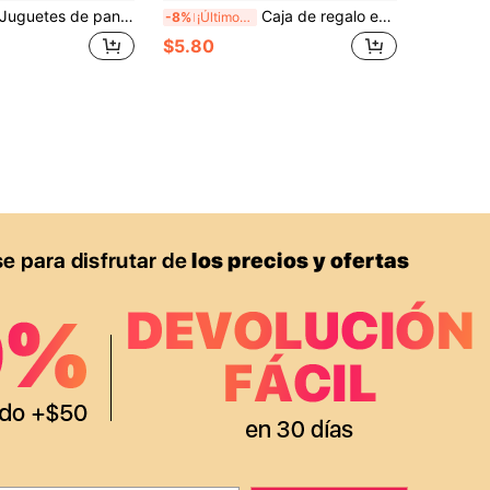
etes de pan de queso horneado esponjosos y descompresivos, regalos pequeños creativos de alivio del estrés con rebote lento para amigos y familiares, deja que los momentos de sorpresa exploten, (Disponible en 3 tamaños: Grande, Mediano, Pequeño, por favor compre de acuerdo a la imagen del producto) Squishy>Jumbo, Juguete de alivio del estrés, Squishy>Jumbo.
Caja de regalo esponjosa y crujiente, textura crujiente súper relajante (estado de ánimo relajante, regalo de fiesta, decoración de escritorio estilo vintage, regalo de fiesta, regalo de atmósfera adecuado para fotografía)
-8%
¡Últimos 3 días
$5.80
APP
S EXCLUSIVAS, PROMOCIONES Y NOTICIAS DE SHEIN