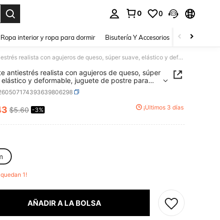
0
0
a. Press Enter to select.
Ropa interior y ropa para dormir
Bisutería Y Accesorios
Zapatos
H
Juguete antiestrés realista con agujeros de queso, súper suave, elástico y deformable, juguete de postre para apretar, adorno de escritorio portátil de bolsillo para aliviar el estrés, regalo para bolsa de fiesta
e antiestrés realista con agujeros de queso, súper
 elástico y deformable, juguete de postre para
, adorno de escritorio portátil de bolsillo para
l260507174393639806298
 el estrés, regalo para bolsa de fiesta
¡Últimos 3 días
43
$5.60
-3%
ICE AND AVAILABILITY
m
o quedan 1!
AÑADIR A LA BOLSA