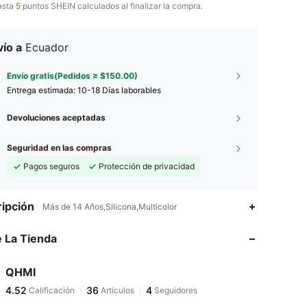
asta
5
puntos SHEIN calculados al finalizar la compra.
ío a
Ecuador
Envío gratis(Pedidos ≥ $150.00)
Entrega estimada:
10-18 Días laborables
Devoluciones aceptadas
Seguridad en las compras
Pagos seguros
Protección de privacidad
ipción
Más de 14 Años,Silicona,Multicolor
 La Tienda
4.52
36
4
4.52
36
4
QHMI
4.52
36
4
Calificación
Artículos
Seguidores
آ***ل
seguido
Hace 1 día