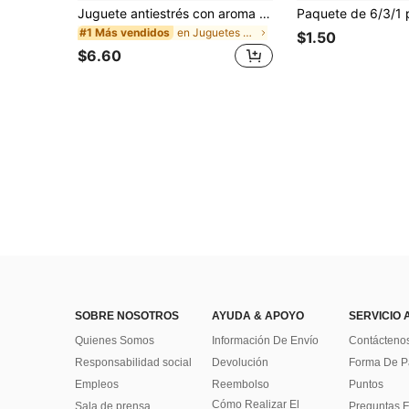
Juguete antiestrés con aroma a leche dulce de TPR suave y esponjoso con forma de dumpling, adorno divertido y lindo de 5 cm para apretar, regalo práctico y de moda, adecuado para cumpleaños, Pascua, Halloween, Navidad y varios regalos de fiesta, mejora el estado de ánimo
en Juguetes para apretar para adolescentes
#1 Más vendidos
$1.50
$6.60
SOBRE NOSOTROS
AYUDA & APOYO
SERVICIO 
Quienes Somos
Información De Envío
Contácteno
Responsabilidad social
Devolución
Forma De 
Empleos
Reembolso
Puntos
Cómo Realizar El
Sala de prensa
Preguntas F