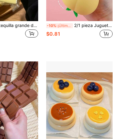
Barra de mantequilla grande de 25cm/14cm, textura suave y cálida, ayuda a aliviar el estrés, adecuada para regalos de vacaciones, regalos divertidos y lindos, juegos de fiesta, despedida de soltera, suministros para despedida de soltera, juegos de fiesta, juguete de apretar de dumpling, regalos de cumpleaños, regalos de Pascua, regalos de Halloween, regalos de Navidad, recuerdos de fiesta, juguetes de apretar, juguetes de apretar, juguetes de alivio de estrés, temporada de regreso a la escuela, decoración del hogar, suministros para el hogar, artículos esenciales para la familia, regalos para mujeres, regalos para hombres, regalos para madres, regalos para padres, regalos para abuelos, regalos para abuelas, estético
2/1 pieza Juguete antiestrés de melocotón de rebote lento, juguete blando de apretar con forma de melocotón, juguete de dedo realista para aliviar el estrés, adorno decorativo grande, decoración de habitación; regalo perfecto y lindo para cumpleaños, Halloween, Navidad, fiesta, temporada de regreso a la escuela, adecuado para amigos, familia, maestros, unisex
-10%
¡Últimos 3 días
$0.81