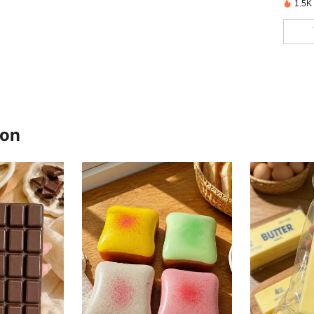
1.5K
ron