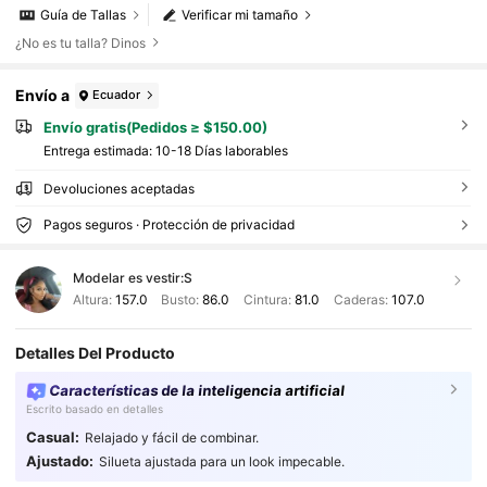
Guía de Tallas
Verificar mi tamaño
¿No es tu talla? Dinos
Envío a
Ecuador
Envío gratis(Pedidos ≥ $150.00)
Entrega estimada:
10-18 Días laborables
Devoluciones aceptadas
Pagos seguros · Protección de privacidad
Modelar es vestir:
S
Altura:
157.0
Busto:
86.0
Cintura:
81.0
Caderas:
107.0
Detalles Del Producto
Características de la inteligencia artificial
Escrito basado en detalles
Casual:
Relajado y fácil de combinar.
Ajustado:
Silueta ajustada para un look impecable.
73K Seguidores
4.93