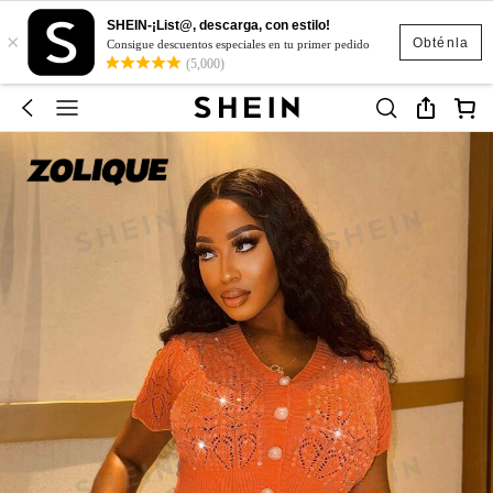
SHEIN-¡List@, descarga, con estilo!
×
Obténla
Consigue descuentos especiales en tu primer pedido
(5,000)