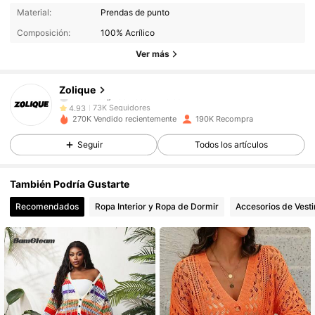
73K Seguidores
4.93
Material:
Prendas de punto
Composición:
100% Acrílico
73K Seguidores
4.93
Ver más
73K Seguidores
4.93
73K Seguidores
4.93
Zolique
73K Seguidores
4.93
270K Vendido recientemente
190K Recompra
73K Seguidores
4.93
Seguir
Todos los artículos
73K Seguidores
4.93
73K Seguidores
4.93
También Podría Gustarte
73K Seguidores
4.93
Recomendados
Ropa Interior y Ropa de Dormir
Accesorios de Vesti
73K Seguidores
4.93