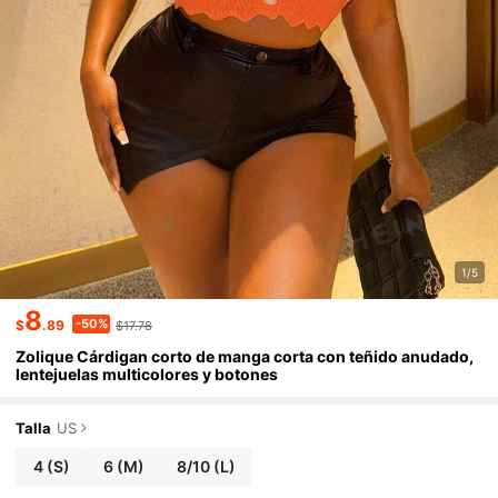
1/5
8
-50%
$
.89
$17.78
Zolique Cárdigan corto de manga corta con teñido anudado,
lentejuelas multicolores y botones
Talla
US
4
(S)
6
(M)
8/10
(L)