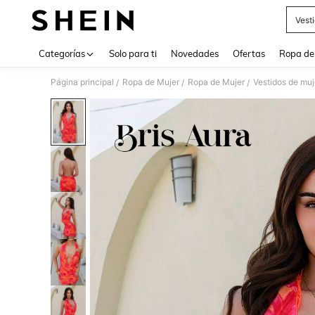
Vest
Use up 
Categorías
Solo para ti
Novedades
Ofertas
Ropa de
Página principal
Ropa de Mujer
Ropa de Mujer
Vestidos de muj
/
/
/