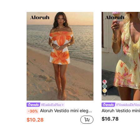
6
#EstiloEnFlor
#VestidosDeVer
Aloruh Vestido mini elegante de mujer con estampado floral, hombros descubiertos, cintura ceñida, espalda descubierta y tirantes con lazo, vestido de vacaciones para mujer
-30%
$16.78
$10.28