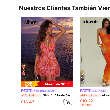
Nuestros Clientes También Vie
5
5
Ahorro de $0.51
#VestidosDeVerano
#GalleryGirl
SHEIN Allurite Vestido corto elegante y sexy para mujer, escote en V para verano y vacaciones en la playa
Aloruh Nuevo vestido ajustado
-3%
¡Últimos 3 días
-14%
¡Últimos 3 días
$10.22
$16.47
Estimado