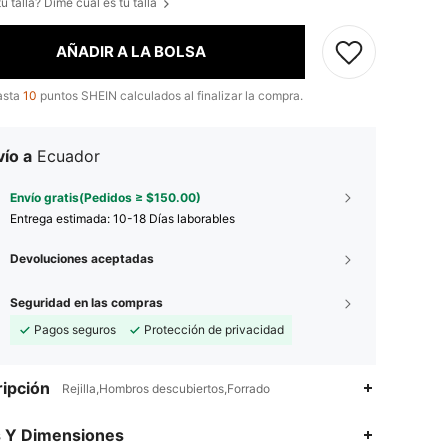
u talla? Dime cuál es tu talla
AÑADIR A LA BOLSA
asta
10
puntos SHEIN calculados al finalizar la compra.
ío a
Ecuador
Envío gratis(Pedidos ≥ $150.00)
Entrega estimada:
10-18 Días laborables
Devoluciones aceptadas
Seguridad en las compras
Pagos seguros
Protección de privacidad
ipción
Rejilla,Hombros descubiertos,Forrado
s Y Dimensiones