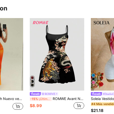
ron
16
ROMWE
#DiseñoC
 romántico con estampado floral Slim Fit ajustado de cola de sirena
ROMWE Avant Nuevo vestido mini con estampado floral de tigre oscuro y sakura de estilo chino sexy y todo sobre para mujeres
-15%
¡Últimos 3 días
#4 Más vendid
$8.99
$21.18