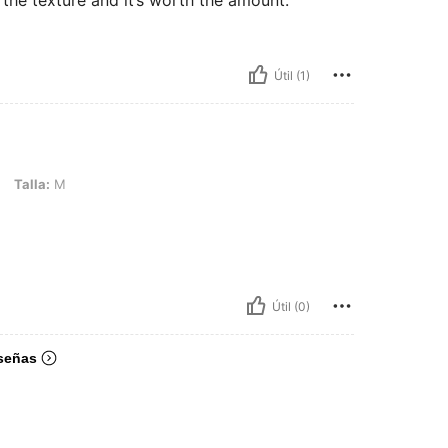
e the texture and it’s worth the amount.
Útil (1)
Talla:
M
Útil (0)
señas