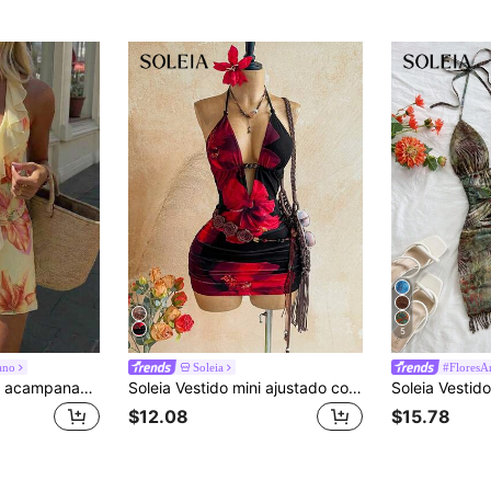
5
ano
Soleia
#FloresA
Aloruh Vestido mini acampanado con volantes, escote en V profundo y estampado floral, nuevo para vacaciones de primavera/verano de la mujer. Vestido ajustado con estampado floral adecuado para vacaciones, citas, fiestas, playa
Soleia Vestido mini ajustado con espalda descubierta, cuello halter y cintura anudada, con estampado retro de teñido anudado, abstracto, leopardo y cebra, para mujer. Sexy atuendo de moda de verano para fiestas, citas, té de la tarde y vacaciones en la playa.
$12.08
$15.78