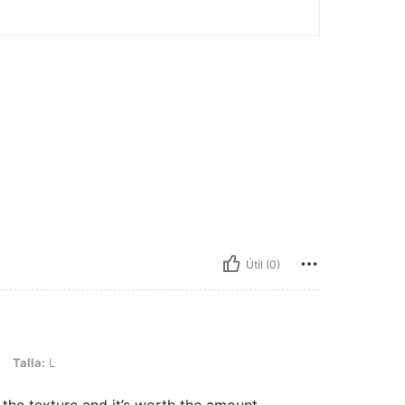
Útil (0)
Talla:
L