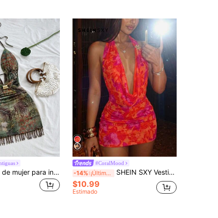
ntiguas
#CoralMood
Soleia Vestido de mujer para invitados a bodas en la playa, graduación o brunch, de estilo casual, elegante y bohemio tropical con decoración metálica, cuentas y flecos, sin espalda y con cuello halter, vestido corto
SHEIN SXY Vestido halter de espalda descubierta y escote bajo con estampado floral y decoración metálica, atuendo de fiesta de club de verano de los años 70 en rojo y naranja para mujer, vestido bohemio para vacaciones, cita nocturna y concierto
-14%
¡Últimos 3 días
$10.99
Estimado