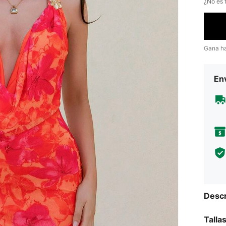
¿No es t
Gana h
Env
Descr
Talla