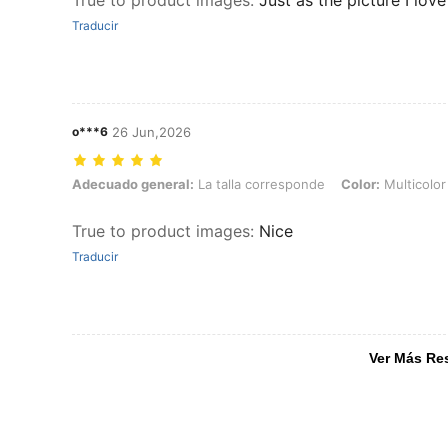
True to product images
:
Just as the picture I lov
Traducir
o***6
26 Jun,2026
Adecuado general: La talla corresponde, Color: Multicolor, Talla: M
Adecuado general:
La talla corresponde
Color:
Multicolor
True to product images
:
Nice
Traducir
Ver Más Re