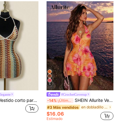
5
legante
#CrochetCoverup
SHEIN ICON Vestido corto para la playa con cuello halter, espalda descubierta y escote en V profundo, confeccionado en tejido jacquard de punto con colores contrastantes y borde acanalado
SHEIN Allurite Vestido corto elegante y sexy para mujer, verano, playa, vacaciones, cuello en V
-14%
¡Últimos 3 días
en dobladillo con volantes Vestidos De Mujer
#3 Más vendidos
$16.06
Estimado