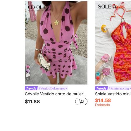
8
#VestidoDeLunares
#Printmaxxing
Cévolie Vestido corto de mujer con escote en V profundo, estilo halter y lunares, estilo vacacional
$14.58
$11.88
Estimado