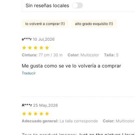
Sin reseñas locales
lo volveré a comprar (1)
alto grado exquisito (1)
a***r
10 Jul,2026
Cintura: 77 cm / 30 in, Color: Multicolor, Talla: S
Cintura:
77 cm / 30 in
Color:
Multicolor
Talla:
S
Me gusta como se ve lo volvería a comprar
Traducir
A***r
25 May,2026
Adecuado general: La talla corresponde, Color: Multicolor, Talla: L
Adecuado general:
La talla corresponde
Color:
Multicolor