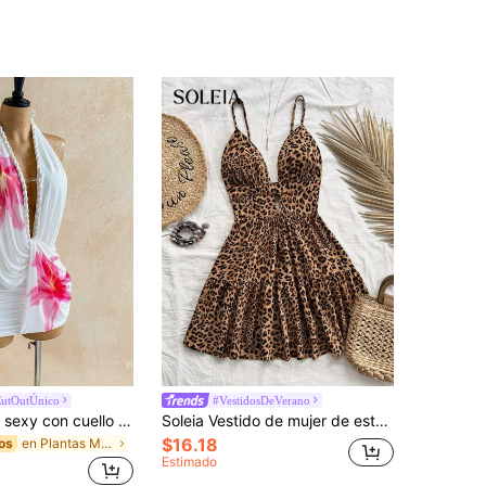
utOutÚnico
#VestidosDeVerano
Soleia Vestido sexy con cuello en V profundo, fruncido y estampado floral con escote halter para vacaciones
Soleia Vestido de mujer de estampado floral con volantes en los bajos y cintura de leopardo para vacaciones
$16.18
en Plantas Mini vestidos de mujer
os
Estimado