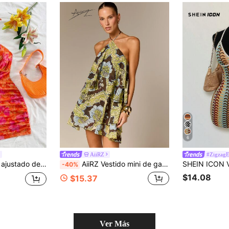
6
AiiRZ
#ZigzagE
Soleia Vestido mini ajustado de estilo boho sexy y de moda para mujer, con cuello profundo drapeado, decoración de hebilla metálica asimétrica, nudo de lazo halter y espalda descubierta, ideal para fiestas, citas, té de la tarde, playa, cruceros y verano.
AiiRZ Vestido mini de gasa estampado con volantes, cuello halter, espalda abierta, estilo floral barroco para fiesta de verano y vacaciones
-40%
$14.08
$15.37
Ver Más