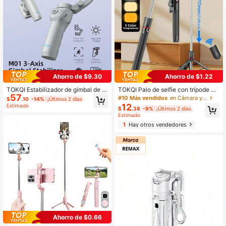
Ahorro de $9.30
Ahorro de $1.22
TOKQI Estabilizador de gimbal de m
TOKQI Palo de selfie con trípode ex
57
ano de 3 ejes para teléfonos intelig
tendido de 171,7 cm con soporte de
#10 Más vendidos
en Cámara y fotografía
$
.10
-14%
¡Últimos 2 días
entes, soporte multifuncional de tel
teléfono desmontable y giratorio, co
12
Estimado
$
.38
-9%
¡Últimos 2 días
éfono con seguimiento facial de IA
ntrol remoto inalámbrico, portátil y li
Estimado
y luz de relleno, estabilizador de tel
gero, compatible con smartphones
1
Hay otros vendedores
éfono plegable, palo de selfie, trípo
Android/iOS y cámaras de acción
de para filmación anti-sacudidas, vl
ogging, grabación de video
Ahorro de $0.66