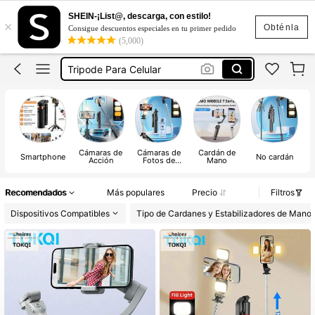
Palo Selfis Para Celular
SHEIN-¡List@, descarga, con estilo!
×
Estabilizador De Celular
Obténla
Consigue descuentos especiales en tu primer pedido
(5,000)
Tripode Para Celular
Trípode
Tripode Para Celular 360
Palo Selfis Para Celular
Estabilizador De Celular
Cámaras de
Cámaras de
Cardán de
Smartphone
No cardán
Acción
Fotos de
Mano
Acción
Recomendados
Más populares
Precio
Filtros
Dispositivos Compatibles
Tipo de Cardanes y Estabilizadores de Mano