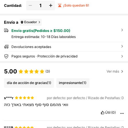
Cantidad:
¡Solo quedan 6!
Envío a
Ecuador
Envío gratis(Pedidos ≥ $150.00)
Entrega estimada:
10-18 Días laborables
Devoluciones aceptadas
Pagos seguros · Protección de privacidad
5.00
(3)
Ver más
día de acción de gracias
(1)
impresionante
(1)
s***r
por defecto: por defecto / Rizado de Pestañas: D
וואי
מהמם
סוף
סוף
מצאתי
באורך
כזה
Útil
(0)
l***9
por defecto: por defecto / Rizado de Pestañas: D