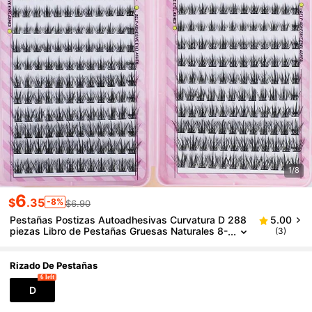
1/8
6
$
.35
-8%
$6.90
Pestañas Postizas Autoadhesivas Curvatura D 288
5.00
piezas Libro de Pestañas Gruesas Naturales 8-
(3)
16mm Pestañas Individuales para Uso Domésti
co Adecuadas para Principiantes
Rizado De Pestañas
6 left
D