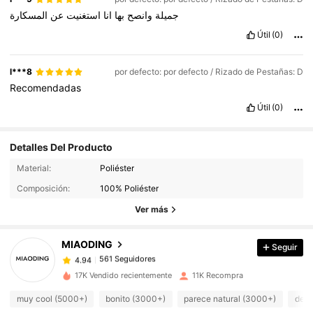
جميلة
وانصح
بها
انا
استغنيت
عن
المسكارة
Útil
(0)
l***8
por defecto: por defecto / Rizado de Pestañas: D
Recomendadas
Útil
(0)
Detalles Del Producto
Material:
Poliéster
561 Seguidores
4.94
Composición:
100% Poliéster
561 Seguidores
4.94
Ver más
561 Seguidores
4.94
561 Seguidores
4.94
MIAODING
Seguir
561 Seguidores
4.94
17K Vendido recientemente
11K Recompra
561 Seguidores
4.94
muy cool (5000+)
bonito (3000+)
parece natural (3000+)
de b
561 Seguidores
4.94