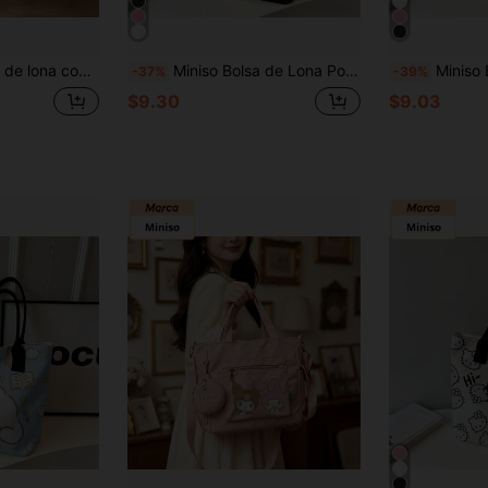
es de Sanrio, bolso de hombro a rayas azul menta para uso diario
Miniso Bolsa de Lona Pokémon, Base Negra con Estampado de Tablero de Ajedrez, Gráfico de Gengar & Gastly, Bolso de Hombro Reutilizable para Uso Diario en la Escuela, Compras y Uso Cotidiano
Miniso Bolso de lona con estampado integral de K
-37%
-39%
$9.30
$9.03