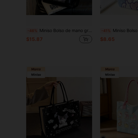
Miniso Bolso de mano grande de capacidad multiusos con estampado de la vidente mística de Kuromi de Sanrio, en color negro, con monedero desmontable, ideal para el trabajo, viajes, compras y uso diario. Juego de 2 piezas.
Miniso Bolso de lona con corazón estrellado de Cinnamorol
-46%
-41%
$15.87
$8.65