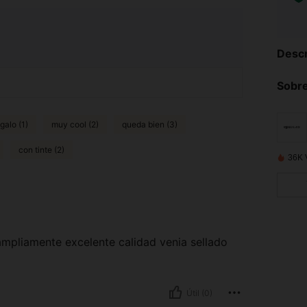
Descr
Sobre
galo (1)
muy cool (2)
queda bien (3)
con tinte (2)
36K 
ampliamente excelente calidad venia sellado
Útil (0)