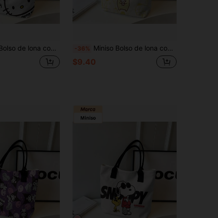
 graffiti de Hello Kitty de Sanrio, bolso de hombro blanco para uso diario
Miniso Bolso de lona con el personaje lindo Pompompurin de Sanrio, bolso de hombro de dos tonos marrón y crema para uso diario
-36%
$9.40