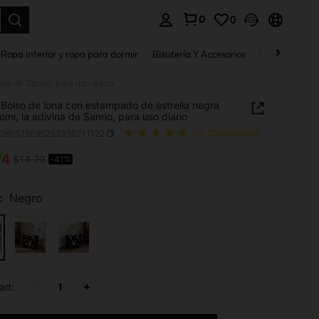
0
0
a. Press Enter to select.
Ropa interior y ropa para dormir
Bisutería Y Accesorios
Zapatos
H
na de Sanrio, para uso diario
 Bolso de lona con estampado de estrella negra
omi, la adivina de Sanrio, para uso diario
g260512095252350211122
(54 Comentarios)
74
$14.70
-41%
ICE AND AVAILABILITY
:
Negro
ad: