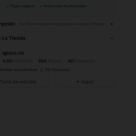
Pagos seguros
Protección de privacidad
4.69
894
461
ipción
No Other Material,Oxford,Lavado a mano o limpieza en seco profesio
4.69
894
461
 La Tienda
4.69
894
461
4.69
894
461
qpzcc.co
4.69
894
461
Calificación
Artículos
Seguidores
d***s
seguido
Hace 1 día
4.69
894
461
Vendido recientemente
795 Recompra
4.69
894
461
Todos los artículos
Seguir
4.69
894
461
4.69
894
461
4.69
894
461