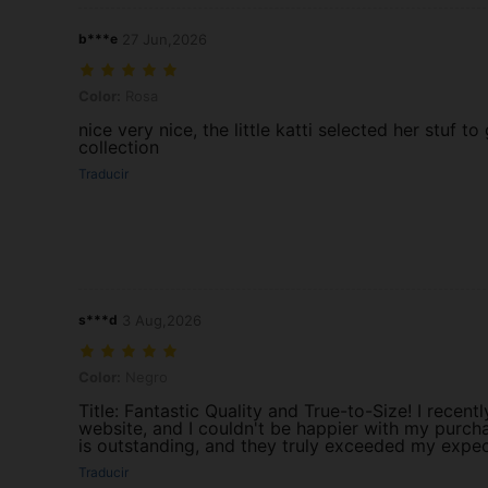
b***e
27 Jun,2026
Color: Rosa
Color:
Rosa
nice very nice, the little katti selected her stuf t
collection
Traducir
s***d
3 Aug,2026
Color: Negro
Color:
Negro
Title: Fantastic Quality and True-to-Size! I recen
website, and I couldn't be happier with my purch
is outstanding, and they truly exceeded my expect
Traducir