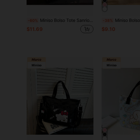
Miniso Bolso Tote Sanrio Kuromi - Bolso de Hombro de Lona con Estampado de Adivina, Bolso de Mano de Gran Capacidad para Trabajo, Escuela, Viajes & Compras
Miniso Bolso de lona con estampado de cuadrícula de ventana de personaj
-60%
-38%
$11.69
$9.10