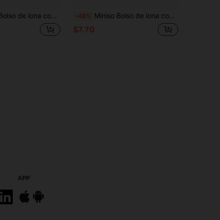
do de Hello Kitty de Sanrio, bolso de hombro color crema para uso diario
Miniso Bolso de lona con estampado de cuadros azules de Cinnamoroll de Sanrio, bolso de hombro blanco para uso diario
-48%
$7.70
APP