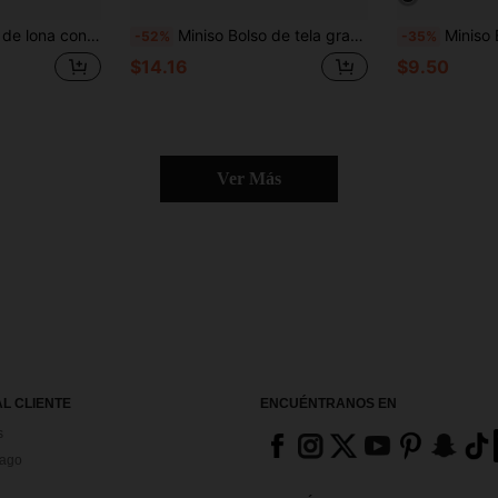
l de Sanrio, bolso de hombro azul claro para uso diario
Miniso Bolso de tela grande de capacidad multiusos con estampado de Sanrio My Melody y Kuromi mejores amigas en color rosa, set de 2 piezas con monedero desmontable, múltiples formas de llevar, ideal para trabajo, viajes, compras y uso diario
Miniso Bolso de lona con estampa
-52%
-35%
$14.16
$9.50
Ver Más
AL CLIENTE
ENCUÉNTRANOS EN
s
Pago