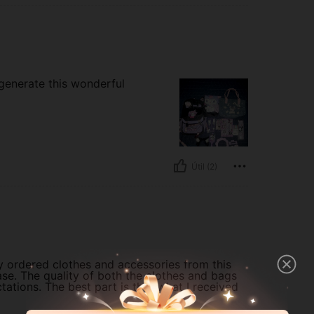
o generate this wonderful
Útil (2)
tly ordered clothes and accessories from this
ase. The quality of both the clothes and bags
ations. The best part is that what I received