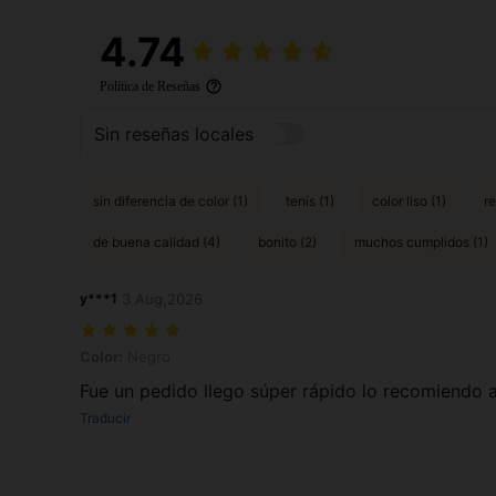
4.74
Política de Reseñas
Sin reseñas locales
sin diferencia de color (1)
tenis (1)
color liso (1)
re
de buena calidad (4)
bonito (2)
muchos cumplidos (1)
y***1
3 Aug,2026
Color: Negro
Color:
Negro
Fue un pedido llego súper rápido lo recomiendo 
Traducir