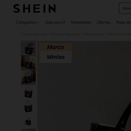
Bols
Use up 
Categorías
Solo para ti
Novedades
Ofertas
Ropa de
Página principal
Bolsos y Equipaje
Bolsos Mujer
Bolsos tote de
/
/
/