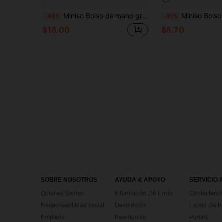
Miniso Bolso de mano grande de capacidad multiusos con estampado de grafiti de Hello Kitty de Sanrio en negro, set de 2 piezas con monedero desmontable, múltiples formas de llevar, ideal para trabajo, viajes, compras y uso diario
Miniso Bolso de lona con estampado soñador de Cinnamorol
-46%
-41%
$16.00
$8.70
SOBRE NOSOTROS
AYUDA & APOYO
SERVICIO 
Quienes Somos
Información De Envío
Contácteno
Responsabilidad social
Devolución
Forma De 
Empleos
Reembolso
Puntos