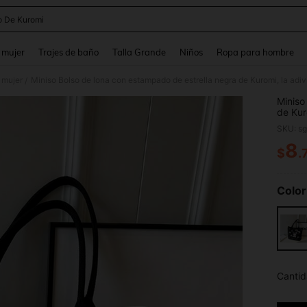
o De Kuromi
and down arrow keys to navigate search Búsqueda reciente and Busca y Encuentr
 mujer
Trajes de baño
Talla Grande
Niños
Ropa para hombre
 mujer
Miniso Bolso de lona con estampado de estrella negra de Kuromi, la adivi
/
Miniso
de Kur
SKU: s
8
$
.
PR
Color
Cantid