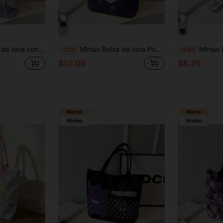
l de Sanrio, bolso de hombro azul claro para uso diario
Miniso Bolsa de lona Pokémon, base púrpura oscuro con estampado sutil de Poké Ball, gráfico grande de Gengar en el frente, bolso de hombro reutilizable para uso diario en la escuela, compras
Miniso Bolso de lona con estilo de
-32%
-44%
$10.00
$8.20