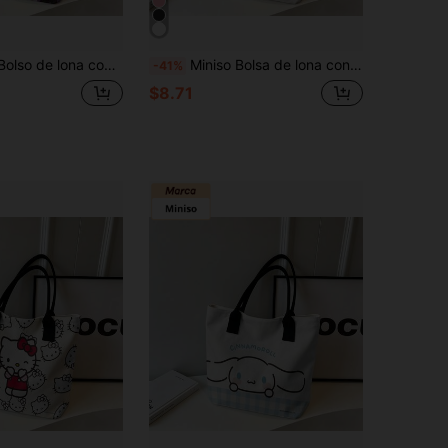
uromi de Sanrio, base morada con el lindo Kuromi, calaveras y corazones, bolso de hombro para uso diario
Miniso Bolsa de lona con Snoopy y Woodstock de Peanuts EST. 1950, bolso de hombro blanco para uso diario
-41%
$8.71