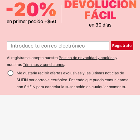
4
Regístrate
6
Jeans de carga con bolsillo con sol
apa en los lados para hombres, jean
Al registrarse, acepta nuestra
Política de privacidad y cookies
y
46
NIUYUNHENGTONG Jeans ajustad
$
.28
Estimado
s de carga rectos de pierna larga de
os de moda con bolsillos cargo y pli
nuestros
Términos y condiciones
.
46
unicolor lavado en gris oscuro, rega
$
.68
Estimado
egues para hombres
lo adecuado para el esposo o novio
Me gustaría recibir ofertas exclusivas y las últimas noticias de
SHEIN por correo electrónico. Entiendo que puedo comunicarme
¡43% DE DESCUENTO!
AÑADIR A LA BOLSA
con SHEIN para cancelar la suscripción en cualquier momento.