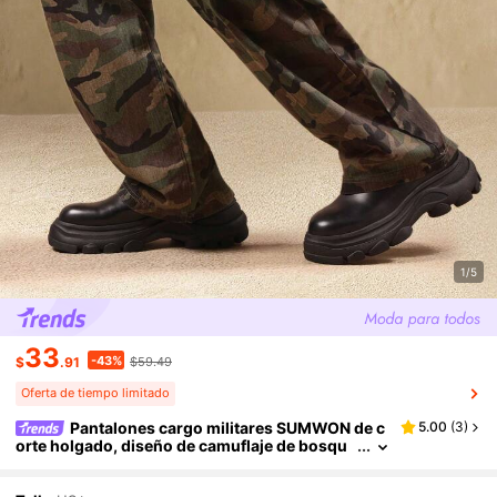
1/5
33
-43%
$
.91
$59.49
Oferta de tiempo limitado
Pantalones cargo militares SUMWON de c
5.00
(
3
)
orte holgado, diseño de camuflaje de bosqu
e, pantalones utilitarios para actividades al ai
re trabajo, diseño táctico y funcional con almace