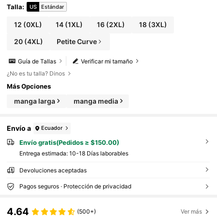
Talla
:
US
Estándar
12
(0XL)
14
(1XL)
16
(2XL)
18
(3XL)
20
(4XL)
Petite Curve
Guía de Tallas
Verificar mi tamaño
¿No es tu talla? Dinos
Más Opciones
manga larga
manga media
Envío a
Ecuador
Envío gratis(Pedidos ≥ $150.00)
Entrega estimada:
10-18 Días laborables
Devoluciones aceptadas
Pagos seguros · Protección de privacidad
4.64
(500+)
Ver más