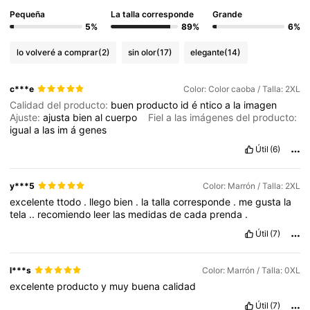
Pequeña
La talla corresponde
Grande
5%
89%
6%
lo volveré a comprar
(2)
sin olor
(17)
elegante
(14)
c***e
Color: Color caoba / Talla: 2XL
Calidad del producto:
buen
producto
id
é
ntico
a
la
imagen
Ajuste:
ajusta
bien
al
cuerpo
Fiel a las imágenes del producto:
igual
a
las
im
á
genes
Útil
(6)
y***5
Color: Marrón / Talla: 2XL
excelente
ttodo
.
llego
bien
.
la
talla
corresponde
.
me
gusta
la
tela
..
recomiendo
leer
las
medidas
de
cada
prenda
.
Útil
(7)
l***s
Color: Marrón / Talla: 0XL
excelente
producto
y
muy
buena
calidad
Útil
(7)