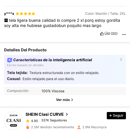
y***s
Color: Marrón / Talla: 2XL
tela
ligera
buena
calidad
lo
compre
2
xl
porq
estoy
gordita
soy
alta
me
hubiese
gustadobun
poquito
mas
largo
Útil
(30)
Detalles Del Producto
Características de la inteligencia artificial
Escrito basado en detalles
Tela tejida:
Textura estructurada con un estilo relajado.
Casual:
Estilo relajado para el uso diario.
337K Seguidores
4.90
337K Seguidores
4.90
Composición:
100% Viscosa
337K Seguidores
4.90
Ver más
337K Seguidores
4.90
SHEIN Clasi CURVE
Seguir
337K Seguidores
4.90
s***2
seguido
Hace 4 horas
337K Seguidores
4.90
2.5M Vendido recientemente
2.9M Recompra