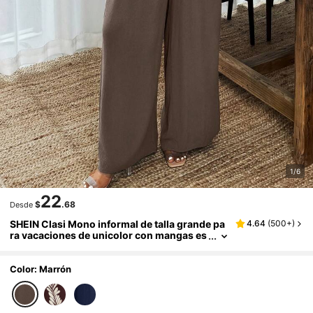
1/6
22
$
.68
Desde
SHEIN Clasi Mono informal de talla grande pa
4.64
(
500+
)
ra vacaciones de unicolor con mangas es
tilo murciélago
Color: Marrón