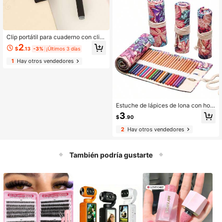
Pencil, lápiz óptico
Clip portátil para cuaderno con clip
de bolígrafo de resorte, clip de acce
2
$
.13
-3%
¡Últimos 3 días
sorios de bolígrafo de aleación de zi
nc electrodepositado para oficina
1
Hay otros vendedores
Estuche de lápices de lona con hoja
s de arce de colores, bolsa enrollabl
3
$
.90
e para lápices de colores, bocetos,
papelería con capacidad de 12/24/
2
Hay otros vendedores
36/48 agujeros
También podría gustarte