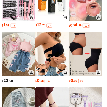
1
12
4
$
.59
$
.74
$
.28
-1%
-7%
-29%
22
6
6
$
.08
$
.58
$
.99
-3%
-4%