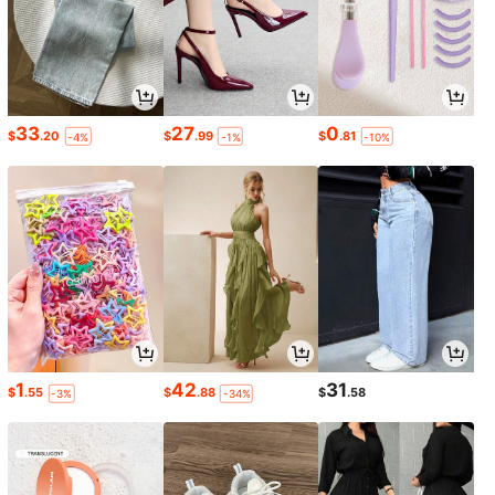
33
27
0
$
.20
$
.99
$
.81
-4%
-1%
-10%
1
42
31
$
.55
$
.88
$
.58
-3%
-34%