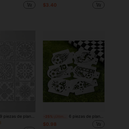
$3.40
ezas de plantillas de arte y manualidades, herramientas de dibujo, tableros de colorear, suministros de arte, diseño de patrón floral. Plantillas de pintura reutilizables DIY, suministros de scrapbooking, contornos simétricos, diseño floral geométrico. Perfecto para decoración de habitaciones, mejorar la decoración del hogar, plantillas de henna
6 piezas de plantillas reutilizables con diseños de fútbol para pintura facial, incluye 6 patrones de pintura diferentes, adecuado para eventos de fútbol, festivales, pintura DIY, textiles, lienzos, decoración del hogar y proyectos artísticos
-25%
¡Últimos 2 días
8
$0.98