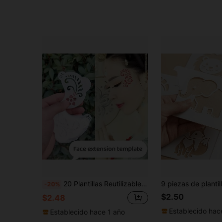
20 Plantillas Reutilizables para Pintura Corporal para Maquillaje de Fiesta y Vacaciones - Plantillas Lavables para Arte Facial y Corporal con Bolsa de Almacenamiento con Cierre, Plástico PET (1-20) para Halloween, Cumpleaños
-20%
$2.50
$2.48
Establecido hac
Establecido hace 1 año