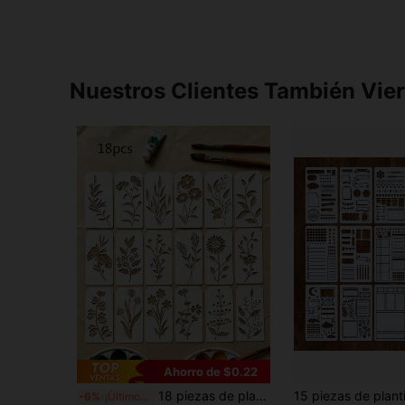
Nuestros Clientes También Vie
Ahorro de $0.22
18 piezas de plantillas de flores y hojas huecas, DIY para pared, decoración del hogar, cerámica, telas, scrapbooking. Caja de regalo, decoración de tarjetas, pintura, herramientas creativas de enmascaramiento por pulverización
-6%
¡Últimos 3 días