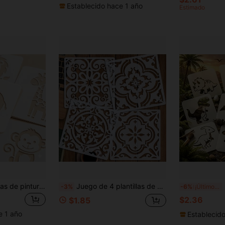
Establecido hace 1 año
Estimado
9 piezas de plantillas de pintura de animales lindos (múltiples plantillas disponibles), herramienta de pintura educativa lavable de 10 cm para educación temprana, adecuada para papel, tela y madera, ideal para diversos escenarios creativos de bricolaje
Juego de 4 plantillas de azulejos marroquíes, plantillas de pintura reutilizables de 6X6 pulgadas, plantillas geométricas, plantillas para proyectos de manualidades DIY, adecuadas para tela, lienzo, muebles y decoración del hogar
9 pi
-3%
-6%
¡Últimos 2 días
$2.36
$1.85
e 1 año
Establecid