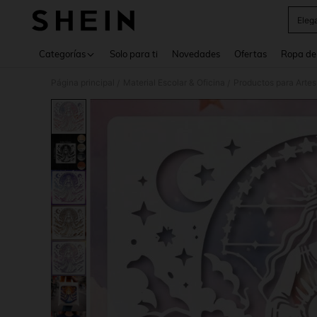
Eleg
Use up 
Categorías
Solo para ti
Novedades
Ofertas
Ropa de
Página principal
Material Escolar & Oficina
Productos para Artes
/
/