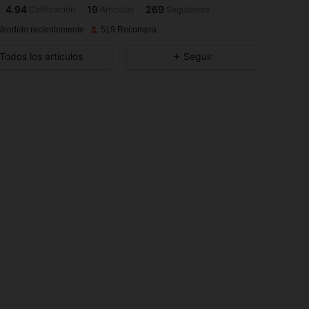
8***1
seguido
Hace 1 día
4.94
19
269
Vendido recientemente
519 Recompra
4.94
19
269
Todos los artículos
Seguir
4.94
19
269
4.94
19
269
4.94
19
269