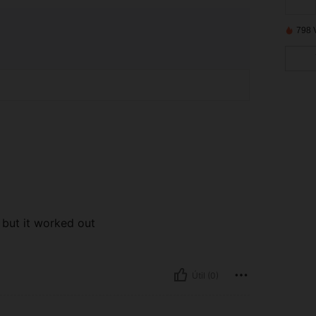
798 
 but it worked out
Útil (0)