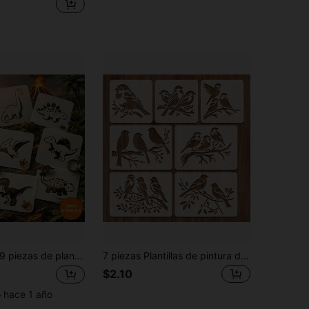
ezas de plantillas de dinosaurios - Plantillas de pintura reutilizables, plantillas de diseño de animales prehistóricos para decoración de arte y manualidades, creación hecha a mano, adecuadas para tarjetas de felicitación, álbumes de recortes, grafitis, ropa, lienzos, papel, fotos, diarios, muebles y paredes
7 piezas Plantillas de pintura de pájaros con patrón de fondo de árbol, adecuado para colorear en tarjetas, paredes, telas y muebles, lavable, regalo ideal para miembros de la familia
$2.10
o hace 1 año