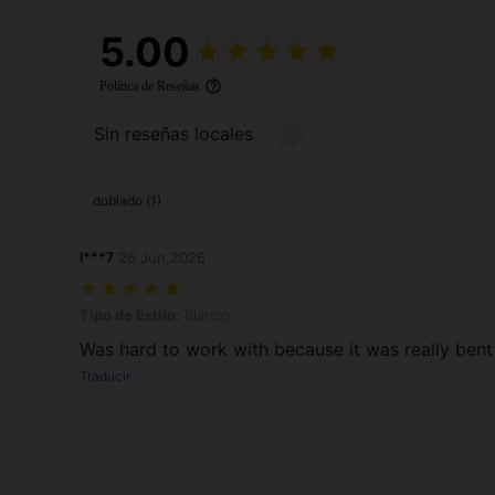
5.00
Política de Reseñas
Sin reseñas locales
doblado (1)
l***7
26 Jun,2026
Tipo de Estilo: Blanco
Tipo de Estilo:
Blanco
Was hard to work with because it was really bent
Traducir