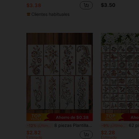
$3.50
$3.38
Clientes habituales
Ahorro de $0.38
Aho
8 piezas Plantillas de estarcido con diseño floral, brocado, para pintar paredes y muebles. Se proporcionan 2 tamaños para satisfacer sus necesidades creativas. Plantillas de pintura lavables, flexibles y reutilizables, adecuadas para papel, decoración del hogar, manualidades DIY, creación de arte, arte mural, manualidades textiles, tarjetas de felicitación y regalos hechos en casa.
62 piezas Plantillas de 3 pulgadas reutilizables para manualidades, plantilla
-12%
¡Últimos 3 días
-9%
¡Últimos 3 días
$2.82
$2.28
Estimado
Estimado