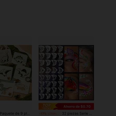
Ahorro de $0.70
uete de 9 plantillas de dinosaurios, plantillas de dibujo de plástico reutilizables, plantillas de pintura de manualidades de arte DIY para scrapbooking, diarios, decoración de paredes, regalo para niños y niñas amantes de los dinosaurios
32 piezas Serie de plantillas para pintura facial, maquillaje, cosplay, fiesta de carnaval, fiesta de cumpleaños, plantilla de dibujo hueco de colores, plantilla de decoración de álbum de pared, plantilla de dibujo DIY, material PET lavable, plegable, reutilizable
-17%
¡Últimos 3 días