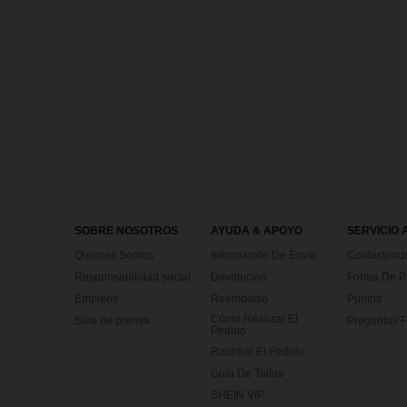
SOBRE NOSOTROS
AYUDA & APOYO
SERVICIO 
Quienes Somos
Información De Envío
Contácteno
Responsabilidad social
Devolución
Forma De 
Empleos
Reembolso
Puntos
Cómo Realizar El
Sala de prensa
Preguntas F
Pedido
Rastrear El Pedido
Guía De Tallas
SHEIN VIP