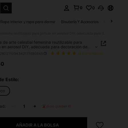
0
0
a. Press Enter to select.
Ropa interior y ropa para dormir
Bisutería Y Accesorios
Zapatos
H
Plantilla de arte celestial femenina reutilizable para pintura en aerosol DIY, adecuada para decoración de paredes del hogar, ropa de tela, bolsas, manualidades hechas a mano, patrones de pintura, etc.
la de arte celestial femenina reutilizable para
a en aerosol DIY, adecuada para decoración de
s del hogar, ropa de tela, bolsas, manualidades
s260311094342171680845
(1 Comentarios)
 a mano, patrones de pintura, etc.
80
ICE AND AVAILABILITY
de Estilo:
nco
ad:
¡Solo quedan 6!
AÑADIR A LA BOLSA