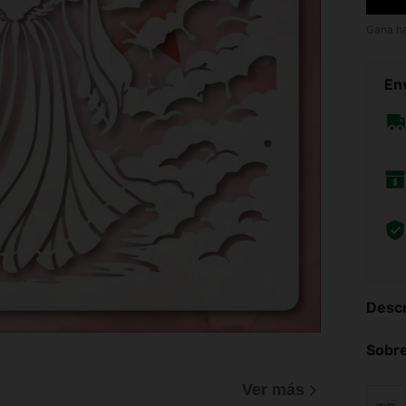
Gana h
Env
Descr
Sobre
Ver más