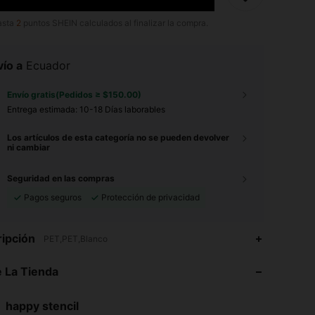
asta
2
puntos SHEIN calculados al finalizar la compra.
ío a
Ecuador
Envío gratis(Pedidos ≥ $150.00)
Entrega estimada:
10-18 Días laborables
Los artículos de esta categoría no se pueden devolver
ni cambiar
Seguridad en las compras
Pagos seguros
Protección de privacidad
4.94
19
269
ipción
PET,PET,Blanco
4.94
19
269
 La Tienda
4.94
19
269
4.94
19
269
happy stencil
4.94
19
269
Calificación
Artículos
Seguidores