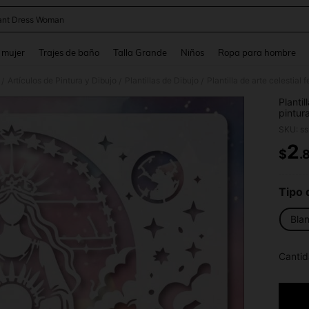
ant Dress Woman
and down arrow keys to navigate search Búsqueda reciente and Busca y Encuentr
 mujer
Trajes de baño
Talla Grande
Niños
Ropa para hombre
Artículos de Pintura y Dibujo
Plantillas de Dibujo
/
/
/
Plantil
pintur
parede
SKU: s
hechas
2
$
.
PR
Tipo 
Bla
Cantid