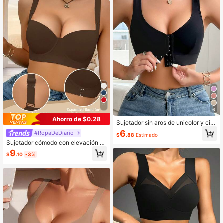
11
6
Ahorro de $0.28
Sujetador sin aros de unicolor y cier
re delantero para mujer, de uso cas
6
#RopaDeDiario
$
.88
Estimado
ual
Sujetador cómodo con elevación y
soporte para mujer, para uso diario
9
$
.10
-3%