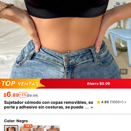
1/5
Ahorra $0.09
6
$
.89
-1%
$6.98
Sujetador cómodo con copas removibles, so
4.86
(
1000+
)
porte y adhesivo sin costuras, se puede
usar debajo de la ropa
Color: Negro
-14%