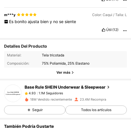
m***y
Color: Caqui / Talla: L
Es
bonito
ajusta
bien
y
no
se
siente
Útil
(12)
Detalles Del Producto
1.1M Seguidores
4.93
Material:
Tela tricotada
Composición:
75% Poliamida, 25% Elastano
1.1M Seguidores
4.93
Ver más
1.1M Seguidores
4.93
1.1M Seguidores
4.93
Base Rule SHEIN Underwear & Sleepwear
1.1M Seguidores
4.93
18M Vendido recientemente
23.4M Recompra
1.1M Seguidores
4.93
Seguir
Todos los artículos
1.1M Seguidores
4.93
1.1M Seguidores
4.93
También Podría Gustarte