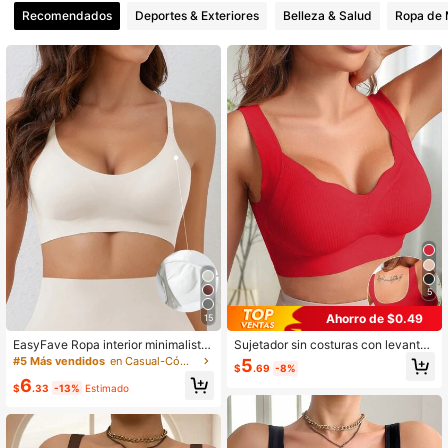
1.1M Seguidores
4.93
Recomendados
Deportes & Exteriores
Belleza & Salud
Ropa de 
1.1M Seguidores
4.93
1.1M Seguidores
4.93
5
Ahorro de $0.49
15
EasyFave Ropa interior minimalista,
Sujetador sin costuras con levanta
cómoda y de unicolor con tirantes fi
miento sin aros estilo top de tirantes
#5 Más vendidos
en Casual-Cómodo Sujetadores y bralettes para muje
5
$
.69
-8%
nos y espalda descubierta para muj
casual para mujer, sujetador con co
6
eres
pa, sujetador deportivo de yoga con
$
.33
-13%
Estimado
borde ondulado