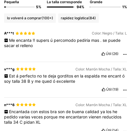
Pequeña
La talla corresponde
Grande
5%
94%
1%
lo volveré a comprar
(100+)
rapidez logística
(84)
A***t
Color: Negro / Talla: L
Me
encanta
!!
supers
ú
percomodo
pediria
mas
.
se
puede
sacar
el
relleno
Útil
(26)
v***g
Color: Marrón Mocha / Talla: XL
Est
á
perfecto
no
te
deja
gorditos
en
la
espalda
me
encant
ó
soy
talla
38
B
y
me
qued
ó
excelente
Útil
(19)
n***6
Color: Marrón Mocha / Talla: XL
Encantada
con
estos
bra
son
de
buena
calidad
ya
los
he
pedido
varias
veces
porque
me
encantaron
vienen
reducidos
talla
34
C
pidan
XL
Útil
(14)