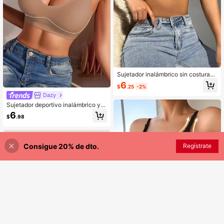
Sujetador inalámbrico sin costuras,
sujetador sexy con efecto de eleva
6
$
.25
-2%
ción, sujetador deportivo, bragas de
Dazy
yoga, camiseta deportiva, sujetador
cómodo, ropa interior para mujer
Sujetador deportivo inalámbrico y si
n costuras, económico y de talla gr
6
$
.98
ande, con tirantes finos ajustables y
de peso ligero
Consigue 20% de dto.
AÑADIR A LA BOLSA
Regístrate
¡1% DE DESCUENTO!