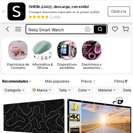
Tablet
SHEIN-¡List@, descarga, con estilo!
×
Audifonos Bluetooh
Obténla
Consigue descuentos especiales en tu primer pedido
(5,000)
Audífonos
Reloj Smart Watch
Reloj Inteligente
Tablet
Audifonos Bluetooh
Electrónica de
Informática &
Dispositivos
Electrónica y
Consumo
Oficina
portátiles
accesorios
para el
automóvil
Recomendados
Más populares
Precio
Filtros
Categoría
Marca
Talla
Color
Material
Detal