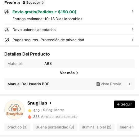
Envío a
Ecuador
Envío gratis(Pedidos ≥ $150.00)
Entrega estimada:
10-18 Días laborables
Devoluciones aceptadas
Pagos seguros · Protección de privacidad
Detalles Del Producto
9 Seguidores
4.10
Material:
ABS
9 Seguidores
4.10
Ver más
9 Seguidores
4.10
Manual De Usuario PDF
Vista Previa
9 Seguidores
4.10
9 Seguidores
4.10
SnugHub
Seguir
9 Seguidores
4.10
388 Vendido recientemente
9 Seguidores
4.10
práctico (3)
Buena portabilidad (3)
ilumina la piel (2)
buen efect