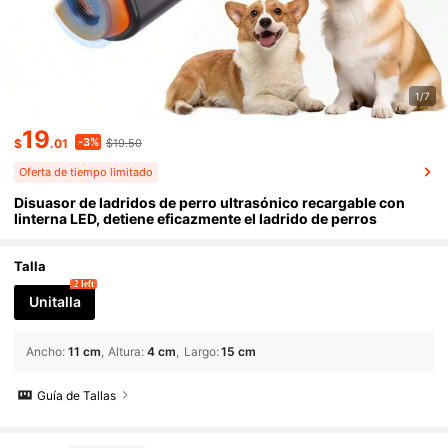
1/7
19
-3%
$
.01
$19.50
Oferta de tiempo limitado
Disuasor de ladridos de perro ultrasónico recargable con
linterna LED, detiene eficazmente el ladrido de perros
Talla
2 left
Unitalla
Ancho
:
11 cm
Altura
:
4 cm
Largo
:
15 cm
Guía de Tallas