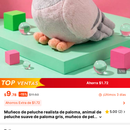
1/10
Ahorra $1.72
9
-15%
¡Últimos 3 días
$
.78
$11.50
Ahorros Extra de $1.72
Muñeco de peluche realista de paloma, animal de
5.00
(
2
)
peluche suave de paloma gris, muñeco de pel
uche de ave adorable y realista, decoración d
e escritorio cómoda, compañero de peluche espo