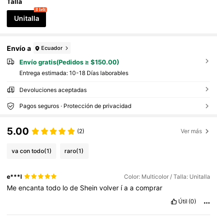
njoso de ave, regalo de decoración del hogar úni
Talla
co para amantes de las aves
8 left
Unitalla
Envío a
Ecuador
Envío gratis(Pedidos ≥ $150.00)
Entrega estimada:
10-18 Días laborables
Devoluciones aceptadas
Pagos seguros · Protección de privacidad
5.00
(2)
Ver más
va con todo
(1)
raro
(1)
e***l
Color: Multicolor / Talla: Unitalla
Me
encanta
todo
lo
de
Shein
volver
í
a
a
comprar
Útil
(0)