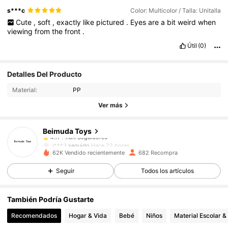
s***c
Color: Multicolor / Talla: Unitalla
Cute
,
soft
,
exactly
like
pictured
.
Eyes
are
a
bit
weird
when
viewing
from
the
front
.
Útil
(0)
1.8K Seguidores
4.11
Detalles Del Producto
1.8K Seguidores
4.11
Material:
PP
1.8K Seguidores
4.11
Ver más
1.8K Seguidores
4.11
Beimuda Toys
1.8K Seguidores
4.11
l***3
seguido
Hace 22 horas
1.8K Seguidores
4.11
62K Vendido recientemente
682 Recompra
1.8K Seguidores
4.11
Seguir
Todos los artículos
1.8K Seguidores
4.11
También Podría Gustarte
1.8K Seguidores
4.11
Recomendados
Hogar & Vida
Bebé
Niños
Material Escolar &
1.8K Seguidores
4.11