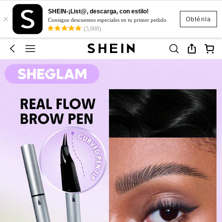
SHEIN-¡List@, descarga, con estilo!
×
Obténla
Consigue descuentos especiales en tu primer pedido
(5,000)