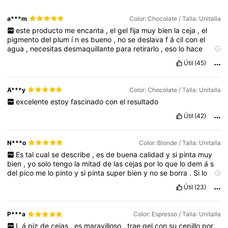
a***m
Color: Chocolate / Talla: Unitalla
este
producto
me
encanta
,
el
gel
fija
muy
bien
la
ceja
,
el
pigmento
del
plum
í
n
es
bueno
,
no
se
deslava
f
á
cil
con
el
agua
,
necesitas
desmaquillante
para
retirarlo
,
eso
lo
hace
durable
,
lo
recomiendo
mucho
,
el
trazo
es
fino
y
perfecto
Útil
(45)
A***y
Color: Chocolate / Talla: Unitalla
excelente
estoy
fascinado
con
el
resultado
Útil
(42)
N***o
Color: Blonde / Talla: Unitalla
Es
tal
cual
se
describe
,
es
de
buena
calidad
y
si
pinta
muy
bien
,
yo
solo
tengo
la
mitad
de
las
cejas
por
lo
que
lo
dem
á
s
del
pico
me
lo
pinto
y
si
pinta
super
bien
y
no
se
borra
.
Si
lo
recomiendo
y
lo
voy
a
seguir
comprando
.
Útil
(23)
P***a
Color: Espresso / Talla: Unitalla
L
á
piz
de
cejas
,
es
maravilloso
,
trae
gel
con
su
cepillo
por