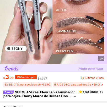
1/9
3
-24%
con cupón
¡Últimos 2 días
$
.79
$4.99
5% DE DTO. para pedidos de +$3.00
18% DE DTO. para pedidos de +$9.00
SHEGLAM Real Flow Lápiz laminador
4.93
(
1000+
)
para cejas-Ebony Marca de Belleza Cos
mética Maquillaje para Mujeres y Niñas