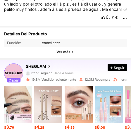
un
lado
y
por
el
otro
lado
el
l
á
piz
,
es
f
á
cil
usarlo
,
y
genera
pelito
muy
finitos
,
adem
á
s
es
a
prueba
de
agua
.
Me
encanto
!!
Lo
s
ú
per
recomiendo
.
Útil
(14)
Detalles Del Producto
4.7M Seguidores
4.94
Función:
embellecer
4.7M Seguidores
4.94
Ver más
4.7M Seguidores
4.94
SHEGLAM
Seguir
l***o
seguido
Hace 4 horas
4.7M Seguidores
4.94
19.8M Vendido recientemente
12.3M Recompra
Increme
4.7M Seguidores
4.94
4.7M Seguidores
4.94
4.7M Seguidores
4.94
3
4
4
8
3
$
.79
$
.28
$
.85
$
.08
$