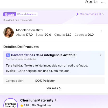
Útil
(0)
Creciente
129 %
#Pura delicadeza
Suavidad que trasciende
Modelar es vestir:
S
Altura:
177.0
Busto:
90.0
Cintura:
62.0
Caderas:
90.0
Detalles Del Producto
Características de la inteligencia artificial
Escrito basado en detalles
Tela tejida:
Textura tejida impecable con un estilo refinado.
suelto:
18K Seguidores
Corte holgado con una silueta relajada.
4.82
18K Seguidores
4.82
Composición:
100% Poliéster
18K Seguidores
4.82
Ver más
18K Seguidores
4.82
Cheriluna Maternity
18K Seguidores
4.82
C***a
seguido
Hace 13 horas