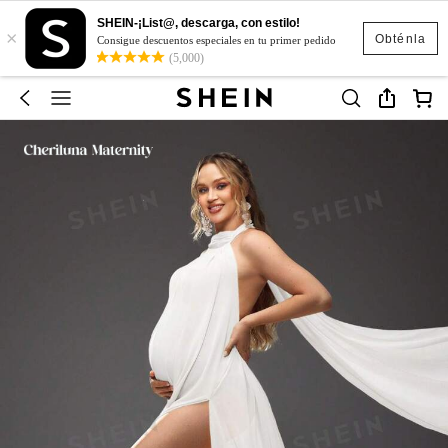
SHEIN-¡List@, descarga, con estilo!
×
Obténla
Consigue descuentos especiales en tu primer pedido
(5,000)