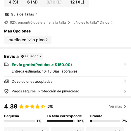
4
(S)
6
(M)
8/10
(L)
12
(XL)
Guía de Tallas
92%
encontró que era fiel a la talla
¿No es tu talla? Dinos
Más Opciones
cuello en 'v' o pico
Envío a
Ecuador
Envío gratis(Pedidos ≥ $150.00)
Entrega estimada:
10-18 Días laborables
Devoluciones aceptadas
Pagos seguros · Protección de privacidad
4.39
(38)
Ver más
Pequeña
La talla corresponde
Grande
1%
92%
7%