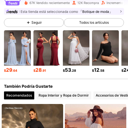
67K Vendido recientemente
12K Recompra
Incremento de
18K Seguidores
4.82
Esta tienda está seleccionada como
「Botique de moda」
18K Seguidores
4.82
Seguir
Todos los artículos
18K Seguidores
4.82
18K Seguidores
4.82
18K Seguidores
4.82
18K Seguidores
4.82
29
28
53
12
2
$
.64
$
.91
$
.28
$
.58
$
También Podría Gustarte
Recomendados
Ropa Interior y Ropa de Dormir
Accesorios de Vesti