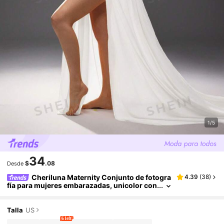
1/5
34
$
.08
Desde
Cheriluna Maternity Conjunto de fotogra
4.39
(
38
)
fía para mujeres embarazadas, unicolor con
espalda descubierta y cuello halter con aber
tura alta, minimalista y de moda para sesión de f
otos de maternidad
Talla
US
6 left