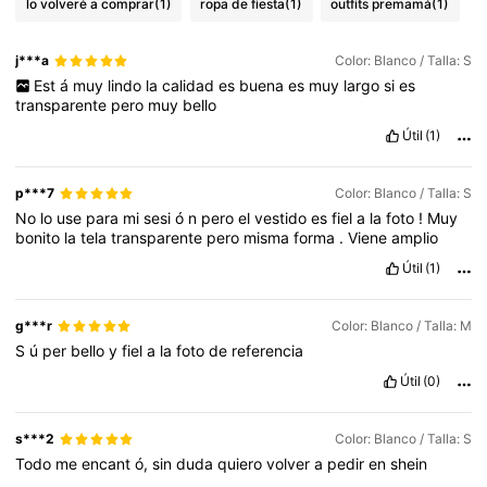
lo volveré a comprar
(1)
ropa de fiesta
(1)
outfits premamá
(1)
j***a
Color: Blanco / Talla: S
Est
á
muy
lindo
la
calidad
es
buena
es
muy
largo
si
es
transparente
pero
muy
bello
Útil
(1)
p***7
Color: Blanco / Talla: S
No
lo
use
para
mi
sesi
ó
n
pero
el
vestido
es
fiel
a
la
foto
!
Muy
bonito
la
tela
transparente
pero
misma
forma
.
Viene
amplio
Útil
(1)
g***r
Color: Blanco / Talla: M
S
ú
per
bello
y
fiel
a
la
foto
de
referencia
Útil
(0)
s***2
Color: Blanco / Talla: S
Todo
me
encant
ó,
sin
duda
quiero
volver
a
pedir
en
shein