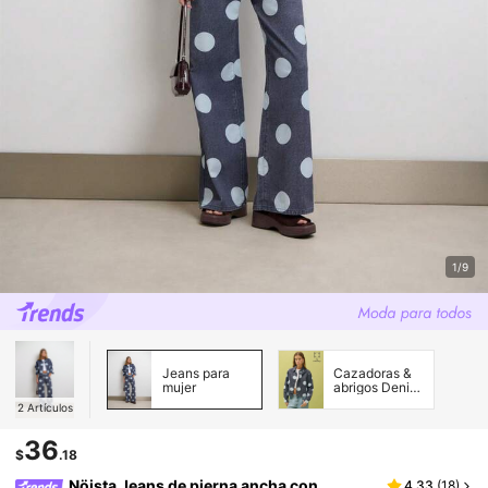
1/9
Jeans para
Cazadoras &
mujer
abrigos Denim
para mujer
2
Artículos
36
$
.18
Nöista Jeans de pierna ancha con
4.33
(
18
)