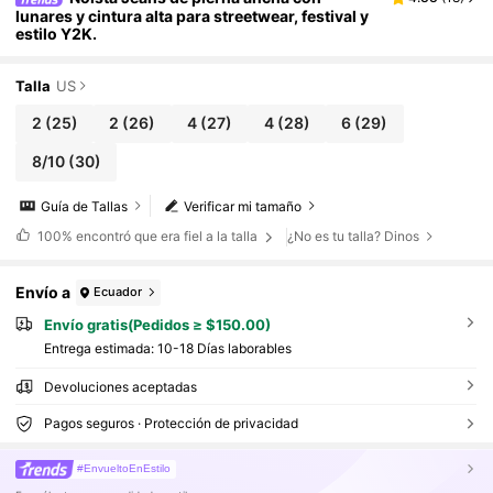
lunares y cintura alta para streetwear, festival y
estilo Y2K.
Talla
US
2
(25)
2
(26)
4
(27)
4
(28)
6
(29)
8/10
(30)
Guía de Tallas
Verificar mi tamaño
100%
encontró que era fiel a la talla
¿No es tu talla? Dinos
Envío a
Ecuador
Envío gratis(Pedidos ≥ $150.00)
Entrega estimada:
10-18 Días laborables
Devoluciones aceptadas
Pagos seguros · Protección de privacidad
#EnvueltoEnEstilo