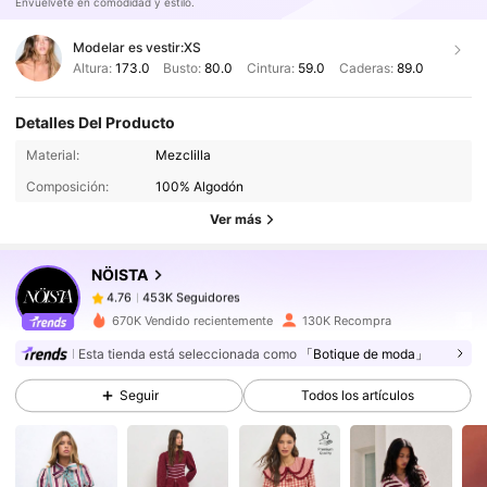
Envuélvete en comodidad y estilo.
Modelar es vestir:
XS
Altura:
173.0
Busto:
80.0
Cintura:
59.0
Caderas:
89.0
Detalles Del Producto
453K Seguidores
4.76
Material:
Mezclilla
453K Seguidores
4.76
Composición:
100% Algodón
453K Seguidores
4.76
Ver más
453K Seguidores
4.76
NÖISTA
453K Seguidores
4.76
j***p
seguido
Hace 2 horas
453K Seguidores
670K Vendido recientemente
130K Recompra
4.76
Esta tienda está seleccionada como
「Botique de moda」
453K Seguidores
4.76
453K Seguidores
4.76
Seguir
Todos los artículos
453K Seguidores
4.76
453K Seguidores
4.76