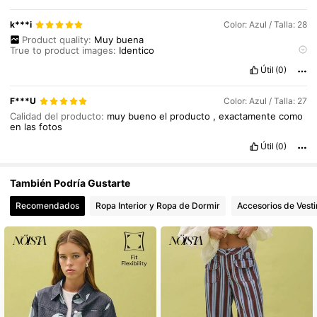
k***i
Color: Azul / Talla: 28
Product quality:
Muy
buena
True to product images:
Identico
Smell description:
No
huele
fuerte
Útil
(0)
Fabric material:
Mezclilla
suave
Fit:
Correcto
F***U
Color: Azul / Talla: 27
Calidad del producto:
muy
bueno
el
producto
,
exactamente
como
en
las
fotos
Útil
(0)
También Podría Gustarte
Recomendados
Ropa Interior y Ropa de Dormir
Accesorios de Vesti