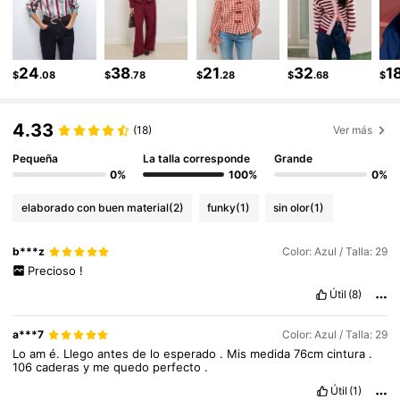
453K Seguidores
4.76
24
38
21
32
1
$
.08
$
.78
$
.28
$
.68
$
4.33
(18)
Ver más
Pequeña
La talla corresponde
Grande
0%
100%
0%
elaborado con buen material
(2)
funky
(1)
sin olor
(1)
b***z
Color: Azul / Talla: 29
Precioso
!
Útil
(8)
a***7
Color: Azul / Talla: 29
Lo
am
é.
Llego
antes
de
lo
esperado
.
Mis
medida
76cm
cintura
.
106
caderas
y
me
quedo
perfecto
.
Útil
(1)