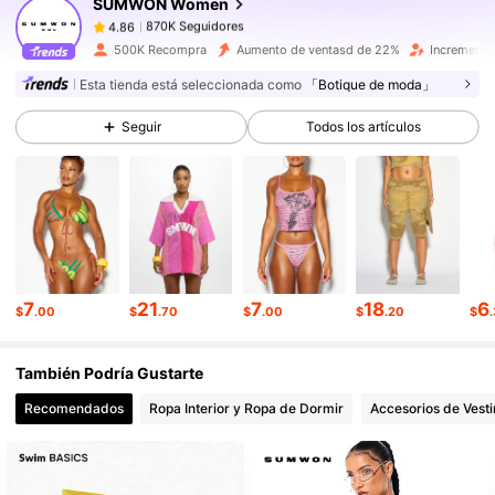
SUMWON Women
870K Seguidores
4.86
k***9
seguido
Hace 8 horas
870K Seguidores
4.86
500K Recompra
Aumento de ventasd de 22%
Incremento
Esta tienda está seleccionada como
「Botique de moda」
870K Seguidores
4.86
870K Seguidores
4.86
Seguir
Todos los artículos
870K Seguidores
4.86
870K Seguidores
4.86
870K Seguidores
4.86
7
21
7
18
6
$
.00
$
.70
$
.00
$
.20
$
También Podría Gustarte
Recomendados
Ropa Interior y Ropa de Dormir
Accesorios de Vesti