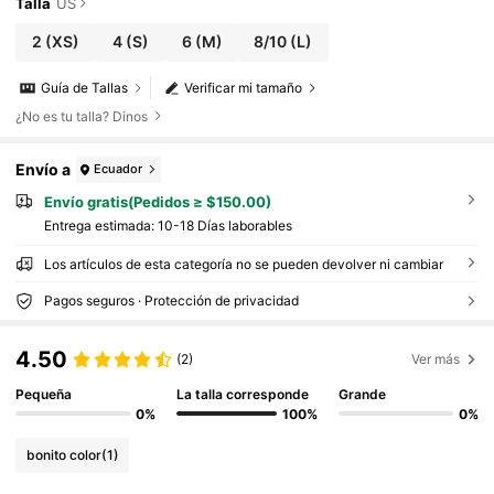
Talla
US
2
(XS)
4
(S)
6
(M)
8/10
(L)
Guía de Tallas
Verificar mi tamaño
¿No es tu talla? Dinos
Envío a
Ecuador
Envío gratis(Pedidos ≥ $150.00)
Entrega estimada:
10-18 Días laborables
Los artículos de esta categoría no se pueden devolver ni cambiar
Pagos seguros · Protección de privacidad
4.50
(2)
Ver más
Pequeña
La talla corresponde
Grande
0%
100%
0%
bonito color
(1)