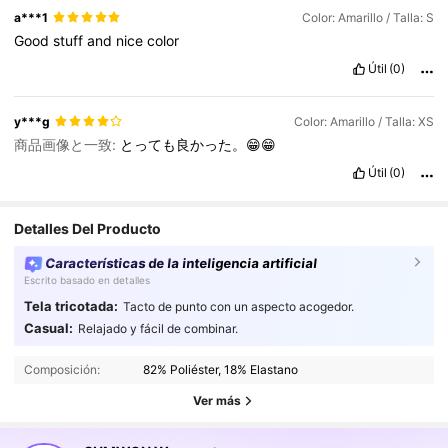
a***1
Color: Amarillo / Talla: S
Good
stuff
and
nice
color
Útil
(0)
y***g
Color: Amarillo / Talla: XS
商品画像と一致:
とっても良かった。😁😁
Útil
(0)
Detalles Del Producto
Características de la inteligencia artificial
Escrito basado en detalles
Tela tricotada:
Tacto de punto con un aspecto acogedor.
870K Seguidores
4.86
Casual:
Relajado y fácil de combinar.
870K Seguidores
4.86
Composición:
82% Poliéster, 18% Elastano
870K Seguidores
4.86
Ver más
870K Seguidores
4.86