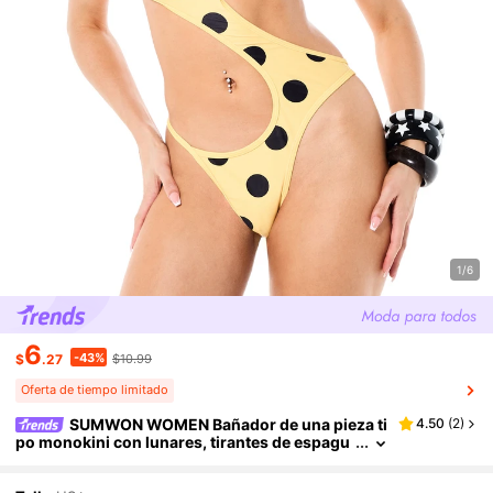
1/6
6
-43%
$
.27
$10.99
Oferta de tiempo limitado
SUMWON WOMEN Bañador de una pieza ti
4.50
(
2
)
po monokini con lunares, tirantes de espagu
eti y recorte en el abdomen para verano y vac
aciones en la playa