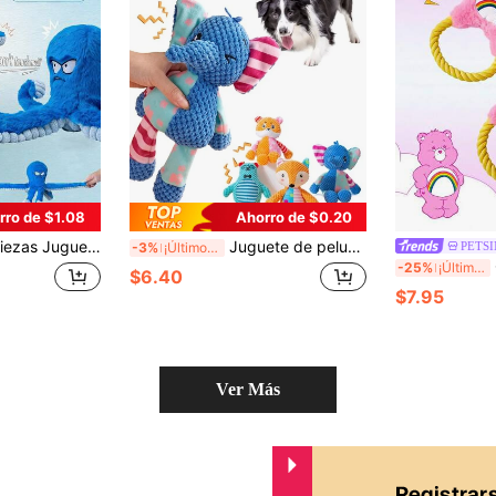
rro de $1.08
Ahorro de $0.20
manténgalos ocupados), Juguetes interactivos para perros, Juguetes con chillido para perros, Juguetes de tira y afloja para perros, Juguetes de mascota con crujido, Juguetes cálidos para cachorros con sonido, Mejor mamá de perro, Juguetes con forma de pulpo
Juguete de peluche resistente y chillón con forma de elefante y zorro para perros - Resistente a mordidas, diseño de limpieza de dientes, adecuado para todas las razas de perros, regalo ideal para perros pequeños y medianos en días festivos.
PETSI
-3%
¡Últimos 3 días
Care
-25%
¡Últimos 3 días
$6.40
$7.95
Ver Más