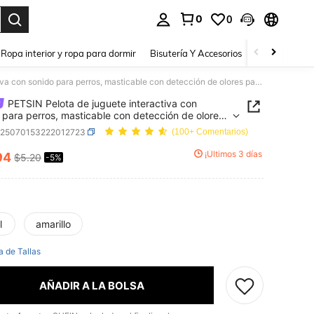
0
0
a. Press Enter to select.
Ropa interior y ropa para dormir
Bisutería Y Accesorios
Zapatos
H
PETSIN Pelota de juguete interactiva con sonido para perros, masticable con detección de olores para perros pequeños y medianos, juguete de entrenamiento para aliviar el aburrimiento para cachorros y mascotas
PETSIN Pelota de juguete interactiva con
 para perros, masticable con detección de olores
erros pequeños y medianos, juguete de
p25070153222012723
(100+ Comentarios)
amiento para aliviar el aburrimiento para
ros y mascotas
¡Últimos 3 días
94
$5.20
-5%
ICE AND AVAILABILITY
l
amarillo
a de Tallas
AÑADIR A LA BOLSA