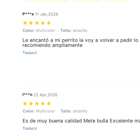
P***a
11 Jan,2026
Color: Multicolor, Talla: amarillo
Color:
Multicolor
Talla:
amarillo
Le encantó a mi perrito la voy a volver a pedir lo
recomiendo ampliamente
Traducir
l***n
22 Apr,2026
Color: Multicolor, Talla: amarillo
Color:
Multicolor
Talla:
amarillo
Es de muy buena calidad Mete bulla Excelente m
Traducir