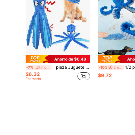
Ahorro de $0.48
Aho
1 pieza Juguete sonoro para mascotas, juguete de perro, juguete con forma de pulpo para perros, juguete interactivo
1/2 piezas Juguetes duraderos para perros, Juguetes de peluche para masticar, Juguetes grandes para perros (
-7%
¡Últimos 3 días
-10%
¡Últimos 3 días
$6.32
$9.72
Estimado