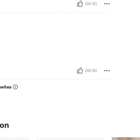
Útil (0)
Útil (0)
señas
ron