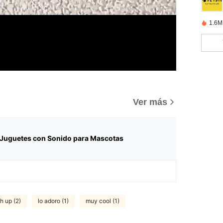
1.6M
Ver más
Juguetes con Sonido para Mascotas
h up (2)
lo adoro (1)
muy cool (1)