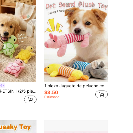
1 pieza Juguete de peluche con chillido para mascotas, Cerdo rosa/Elefante gris/Pato amarillo, con silbato incorporado, muñeco de peluche lindo, ayuda a limpiar los dientes de las mascotas, masajea las encías, alivia la molestia de la dentición, adecuado para gatos y perros medianos/pequeños, interacción en el hogar, masticación, entretenimiento solitario, muñeco de mascota, suministros para mascotas
N
SIN 1/2/5 piezas Mini Muñeco de Peluche de Tortuga Lindo para Perros, Muñeco con Sonido de Chirrido para Dentición de Perros, Suave y Beneficioso para la Salud Dental, Adecuado para Cachorros y Razas de Perros Pequeños, Sin Baterías Requeridas
$3.50
Estimado