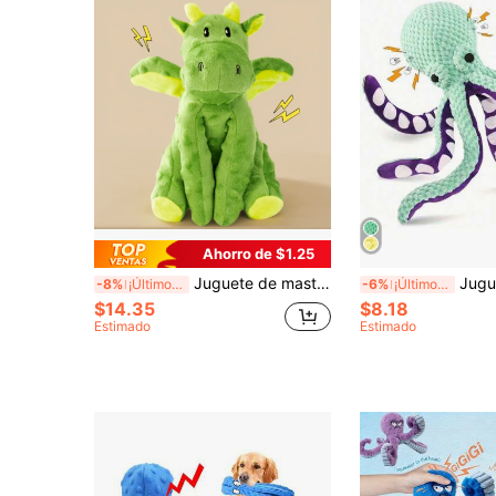
Ahorro de $1.25
Juguete de masticar para perro con forma de dinosaurio, juguetes chillones duraderos para perro, juguetes chillones de dibujos animados para cachorros, juguetes de peluche de dragón lindo para perro, con forma de pterosaurio, con sonido, duradero y resistente a mordidas, ayuda al crecimiento del perro, adecuado para perros pequeños y medianos
Juguete de peluche mediano en forma de pulpo con chirrido - Jugu
-8%
¡Últimos 3 días
-6%
¡Últimos 3 días
$14.35
$8.18
Estimado
Estimado