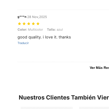
g***n
28 Nov,2025
Color: Multicolor, Talla: azul
Color:
Multicolor
Talla:
azul
good quality. i love it. thanks
Traducir
Ver Más Re
Nuestros Clientes También Vie