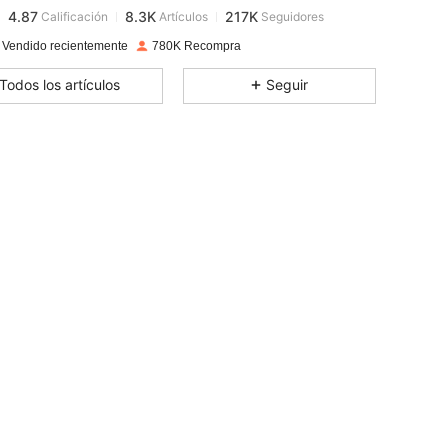
4.87
8.3K
217K
Calificación
Artículos
Seguidores
p***s
seguido
Hace 2 horas
4.87
8.3K
217K
 Vendido recientemente
780K Recompra
4.87
8.3K
217K
Todos los artículos
Seguir
4.87
8.3K
217K
4.87
8.3K
217K
4.87
8.3K
217K