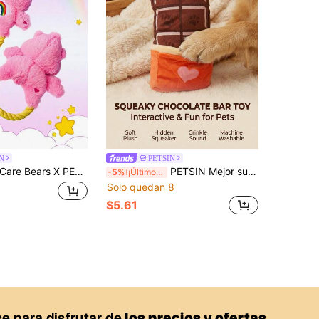
N
PETSIN
 Bears X PETSIN 1 pieza Juguete para perro con forma de oso rosa con sonido BB incorporado, diseño de dibujos animados lindo, excelente para juego interactivo, molienda y limpieza de dientes, adecuado para diversión diaria, juego al aire libre, entretenimiento en casa solo, también un regalo personalizado único para el cumpleaños o aniversario de la mascota
PETSIN Mejor suministro para mascotas Juguete de masticar interactivo con chillido para perros, juguetes ideales para perros masticadores, perros pequeños, medianos y grandes, y amantes del juego de buscar, juguete para perros con forma de chocolate
-5%
¡Últimos 3 días
Solo quedan 8
$5.61