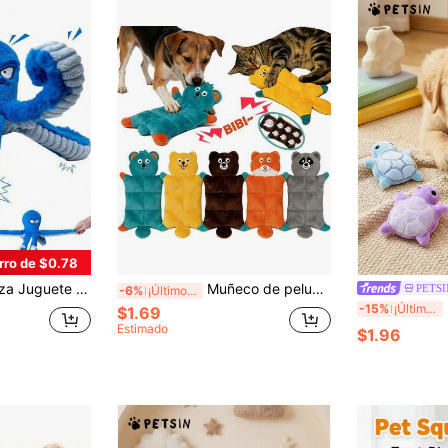
rro de $0.78
n chirrido para tirar de la para perros grandes, juguete con sonido de crujido para mascotas, juguete cálido para cachorros, mejor regalo para la mamá del perro
Muñeco de peluche con sonido lindo - Oso marrón, ardilla, zorro, koala, mapache, conejo, con chip de sonido BIBI, resistente a masticar, adecuado para perros y gatos medianos y grandes, y materiales
PETSI
-6%
¡Últimos 3 días
PET
-15%
¡Últimos 3 días
$1.69
Estimado
$1.96