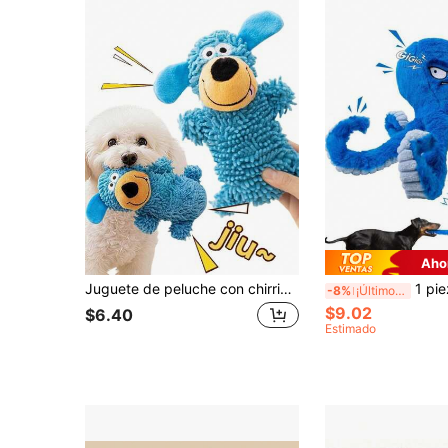
Aho
Juguete de peluche con chirrido para perros, juguete de masticación interactivo de peluche suave para masticadores agresivos, cachorros en período de dentición, perros pequeños, medianos y grandes, lavable a máquina, alivio de la ansiedad, regalo de cumpleaños, costuras reforzadas, resistente a mordeduras, juguete de peluche con chirrido
1 pieza Juguete masticable de peluche duradero, juguete interactivo co
-8%
¡Últimos 3 días
$9.02
$6.40
Estimado