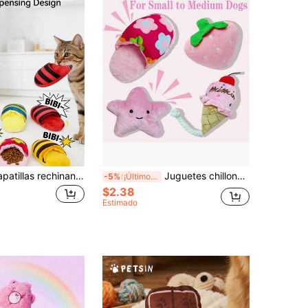
Juguete de zapatillas rechinantes para mascotas, juguete de vocalización para cachorros, juguete rechinante de llamada BB, juguete interactivo resistente a mordeduras, suministros para mascotas, juguetes para mascotas
Juguetes chillones para perros en lote para cachorros pequeños, juguetes de peluche rellenos para masticar para perros pequeños y medianos, juguetes para mascotas con chilladores para cachorros en dentición, estilo lindo ROSA, juguetes interactivos con chillido para diversión y limpieza de dientes, juguetes de peluche pequeños para masticar para cachorros - Estrella rosa, Fresas,
-5%
¡Últimos 3 días
$2.38
Estimado