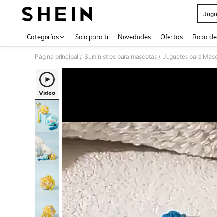
Jugu
Use up 
Categorías
Solo para ti
Novedades
Ofertas
Ropa de
Página principal
Suministros para mascotas
Juguetes para Mas
/
/
Video