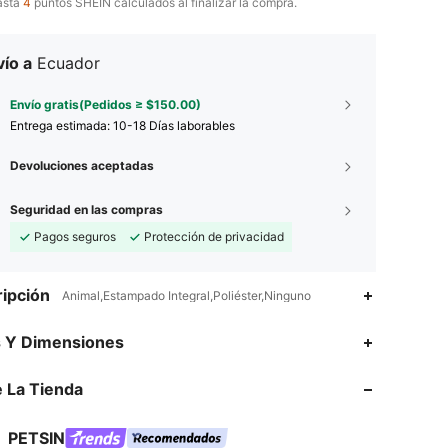
asta
4
puntos SHEIN calculados al finalizar la compra.
ío a
Ecuador
Envío gratis(Pedidos ≥ $150.00)
Entrega estimada:
10-18 Días laborables
Devoluciones aceptadas
Seguridad en las compras
Pagos seguros
Protección de privacidad
ipción
Animal,Estampado Integral,Poliéster,Ninguno
4.87
8.3K
217K
s Y Dimensiones
4.87
8.3K
217K
 La Tienda
4.87
8.3K
217K
4.87
8.3K
217K
PETSIN