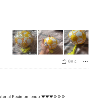
Útil (0)
aterial Recimomiendo 💗💗💗💯💯💯