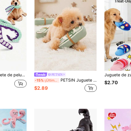
ete masticable interactivo y duradero para perros medianos, en color azul verdoso y morado con ventosas blancas, excelente para jugar y entrenar
PETSIN
PETSIN Juguete masticable con chillido de peluche para perros pequeños/medianos, Corgi, Labrador, suministros de entretenimiento para mascotas
-15%
¡Últimos 3 días
$2.70
$2.89