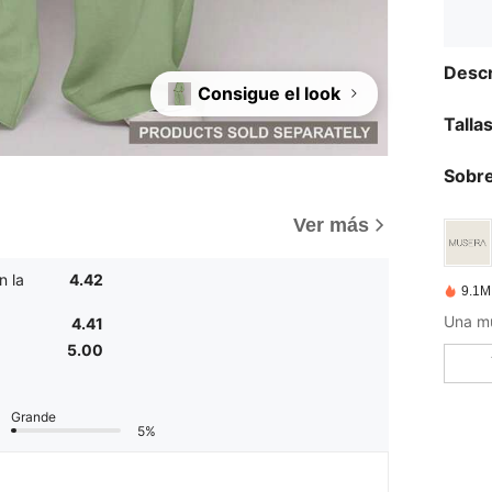
Descr
Consigue el look
Talla
Sobre
Ver más
n la
4.42
9.1M
Una mu
4.41
5.00
Grande
5%