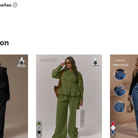
señas
ron
5
5