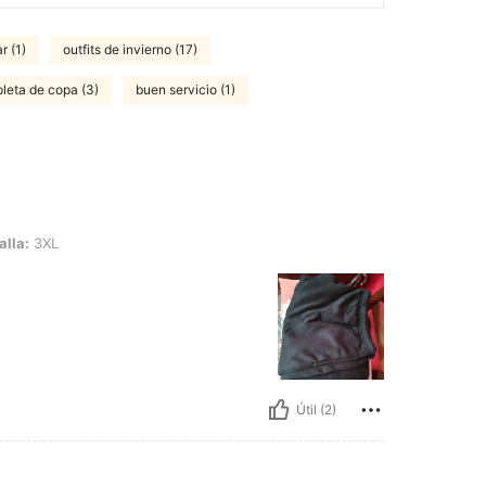
r (1)
outfits de invierno (17)
pleta de copa (3)
buen servicio (1)
alla:
3XL
Útil (2)