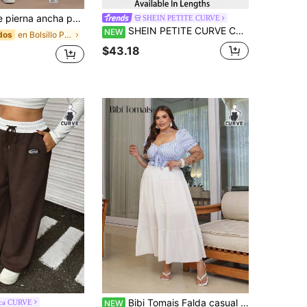
 diseño de bolsillo lavado largo, sin estiramiento, adecuado para uso diario en primavera
SHEIN PETITE CURVE
SHEIN PETITE CURVE Conjunto de pantalones de pierna ancha de cintura alta para otoño de talla grande, de varias piezas, pantalones de pierna ancha plisados de cintura alta, pantalones largos holgados
NEW
en Bolsillo Pantalones De Talla Grande
dos
$43.18
Bibi Tomais Falda casual blanca de talla grande
ca CURVE
NEW