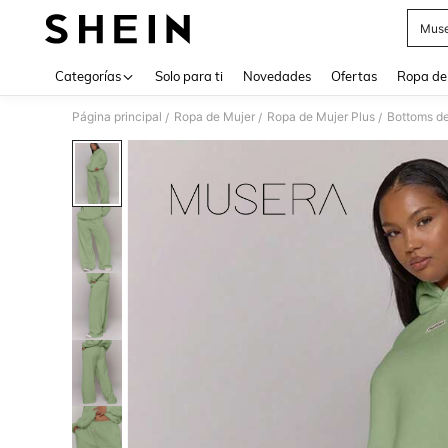
Muse
Use up 
Categorías
Solo para ti
Novedades
Ofertas
Ropa de
Página principal
Ropa de Mujer
Ropa de Mujer Plus
Bottoms de
/
/
/