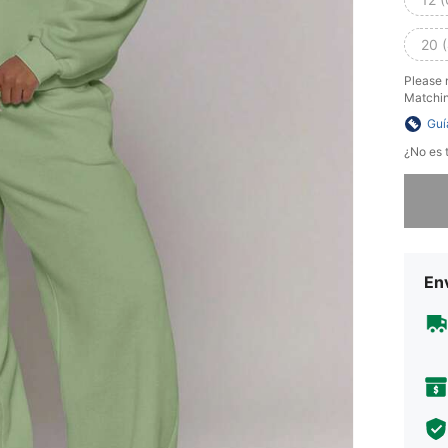
20 
Please
Matchin
Guí
¿No es t
Lo sent
Env