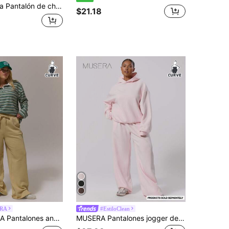
 suelto con cordón en la cintura y gráfico de letras, talla grande, color marrón
$21.18
RA
#EstiloClean
ierna ancha con cintura elástica y bolsillo plegable, talla grande
MUSERA Pantalones jogger de talla grande con cintura elástica y pierna recta de felpa, lindos, casuales, para el club de café, vacaciones de verano