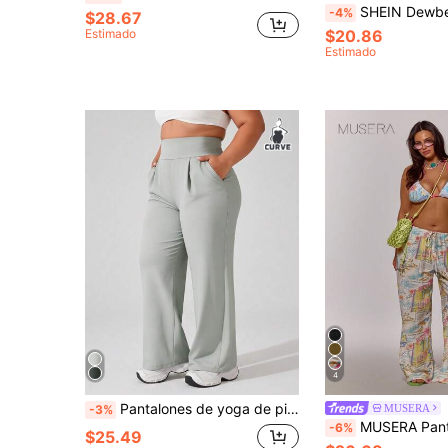
SHEIN Dewbera Pantalones de yoga y fitness para mujer talla grande, con 
-4%
$28.67
Estimado
$20.86
Estimado
4
Pantalones de yoga de pierna ancha sueltos de cintura alta gris claro para mujer talla grande con bolsillos laterales, pantalones de jogging casuales, estilo deportivo elegante y minimalista
MUSERA
-3%
MUSERA Pantalones anchos de talla grande con estampado gráfico mixto como cubrecosturas para primavera y ve
-6%
$25.49