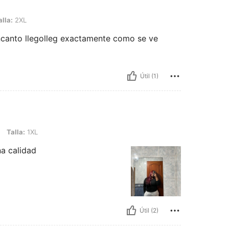
alla:
2XL
ncanto llegolleg exactamente como se ve
Útil (1)
L
Talla:
1XL
a calidad
Útil (2)