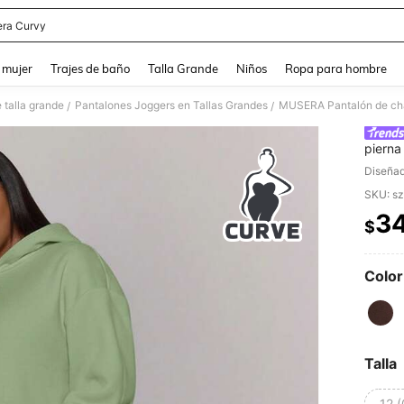
ra Curvy
and down arrow keys to navigate search Búsqueda reciente and Busca y Encuentr
 mujer
Trajes de baño
Talla Grande
Niños
Ropa para hombre
 talla grande
Pantalones Joggers en Tallas Grandes
/
/
pierna
para o
Diseñad
para v
SKU: s
3
$
PR
Color
Talla
12 