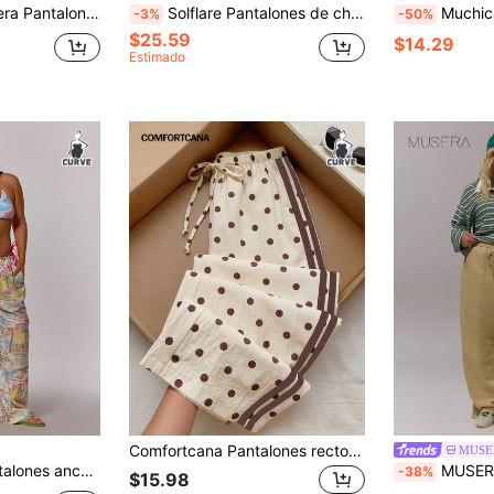
pierna ancha, con cintura y rayas laterales de color contrastante
Solflare Pantalones de chándal cómodos y casuales de punto liso de tiro bajo y pierna ancha para mujer, para otoño, invierno y vuelta al colegio
Muchica Pantalón de chándal ancho y
-3%
-50%
$25.59
$14.29
Estimado
Comfortcana Pantalones rectos de mujer con estampado de lunares, rayas de contraste y lazo en la cintura, estilo casual y minimalista, adecuados para verano, otoño e invierno, para uso diario, ir al trabajo, citas, reuniones, Navidad, Año Nuevo, Acción de Gracias, fiestas, bodas, playa, ceremonia de graduación, moda, elegantes, salidas, citas, citas programadas, ir al trabajo, brillantes, Día de San Valentín, elegantes
MUSE
rano, vacaciones, playa, chica cool, sexy, festival de Ibiza, mareas y líneas de bronceado
MUSERA Pantalones anchos de p
-38%
$15.98