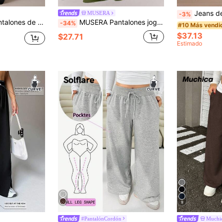
Jeans de pierna ancha para mujer talla grande,
MUSERA
-3%
, estilo casual para otoño, primavera, vacaciones y fiestas, con diseño de cereza lacada
MUSERA Pantalones jogger de pierna ancha con cintura elástica, elegantes, lindos, sexys, para usar en la calle, de noche, con curvas, de primavera, casuales
-34%
#10 Más vendi
$37.13
$27.71
Estimado
9
#PantalónCordón
Muchi