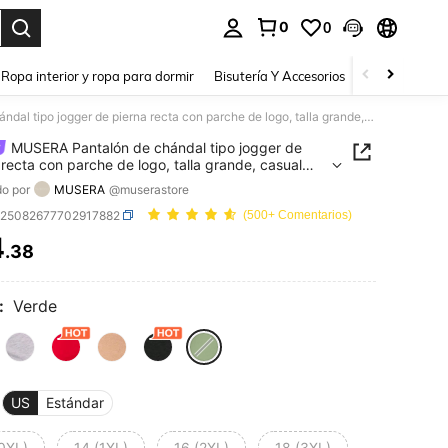
0
0
a. Press Enter to select.
Ropa interior y ropa para dormir
Bisutería Y Accesorios
Zapatos
H
MUSERA Pantalón de chándal tipo jogger de pierna recta con parche de logo, talla grande, casual para otoño y primavera, básico para uso diario, cómodo para vacaciones
MUSERA Pantalón de chándal tipo jogger de
 recta con parche de logo, talla grande, casual
toño y primavera, básico para uso diario, cómodo
o por
MUSERA
@muserastore
acaciones
z25082677702917882
(500+ Comentarios)
4
.38
ICE AND AVAILABILITY
:
Verde
US
Estándar
(0XL)
14 (1XL)
16 (2XL)
18 (3XL)