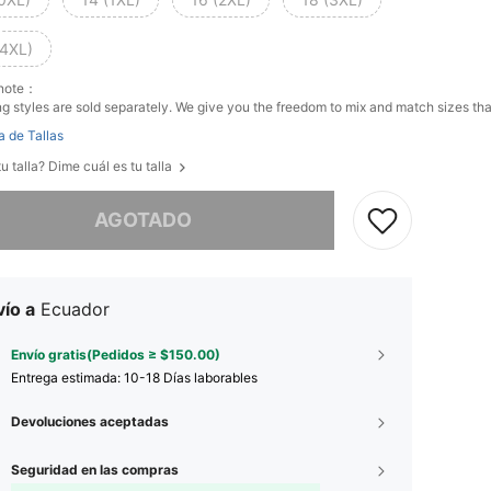
(4XL)
 note：
g styles are sold separately. We give you the freedom to mix and match sizes that
a de Tallas
u talla? Dime cuál es tu talla
imos, este producto está agotado.
AGOTADO
ío a
Ecuador
Envío gratis(Pedidos ≥ $150.00)
Entrega estimada:
10-18 Días laborables
Devoluciones aceptadas
Seguridad en las compras