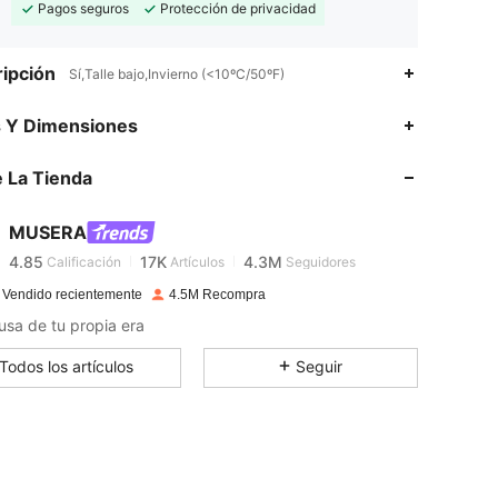
Pagos seguros
Protección de privacidad
ipción
Sí,Talle bajo,Invierno (<10ºC/50ºF)
4.85
17K
4.3M
s Y Dimensiones
4.85
17K
4.3M
 La Tienda
4.85
17K
4.3M
MUSERA
4.85
17K
4.3M
Calificación
Artículos
Seguidores
 Vendido recientemente
4.5M Recompra
4.85
17K
4.3M
sa de tu propia era
4.85
17K
4.3M
Todos los artículos
Seguir
4.85
17K
4.3M
4.85
17K
4.3M