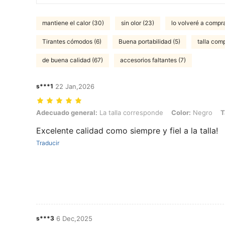
mantiene el calor (30)
sin olor (23)
lo volveré a compra
Tirantes cómodos (6)
Buena portabilidad (5)
talla com
de buena calidad (67)
accesorios faltantes (7)
s***1
22 Jan,2026
Adecuado general: La talla corresponde, Color: Negro, Talla: 3XL
Adecuado general:
La talla corresponde
Color:
Negro
T
Excelente calidad como siempre y fiel a la talla!
Traducir
s***3
6 Dec,2025