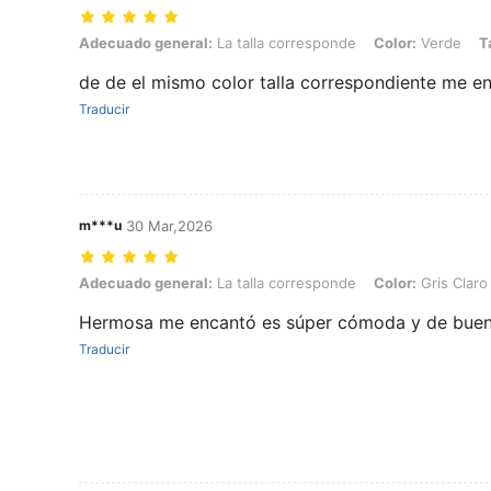
Adecuado general: La talla corresponde, Color: Verde, Talla: 2XL
Adecuado general:
La talla corresponde
Color:
Verde
T
de de el mismo color talla correspondiente me e
Traducir
m***u
30 Mar,2026
Adecuado general: La talla corresponde, Color: Gris Claro, Talla: 1X
Adecuado general:
La talla corresponde
Color:
Gris Claro
Hermosa me encantó es súper cómoda y de buen
Traducir