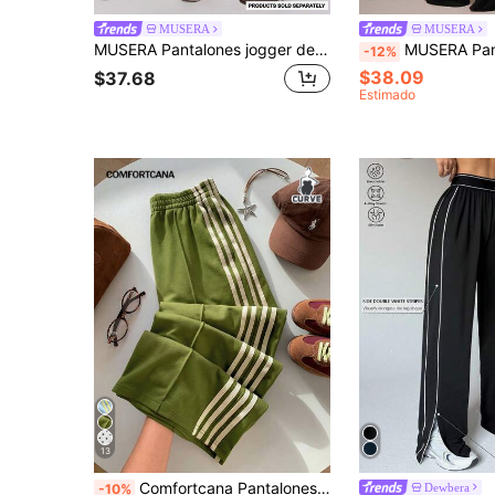
MUSERA
MUSERA
MUSERA Pantalones jogger de talla grande con cintura elástica y pierna recta de felpa, lindos, de uso diario, casuales, para el club de café, vacaciones y días festivos
MUSERA Pantalones de chándal de pierna ancha con cintura elástica y lazo, cómodos y acogedores
-12%
$38.09
$37.68
Estimado
13
Comfortcana Pantalones de chándal de punto a rayas verdes cómodos y de talla grande con cordón, aptos para uso casual
Dewbera
-10%