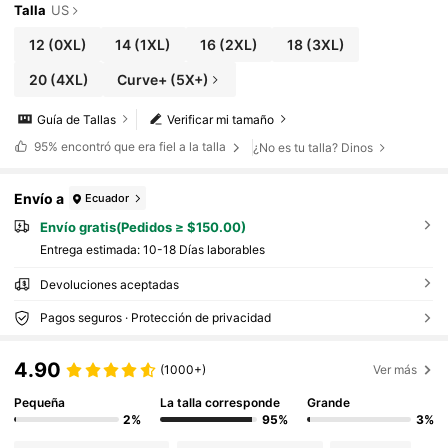
Talla
US
12
(0XL)
14
(1XL)
16
(2XL)
18
(3XL)
20
(4XL)
Curve+ (5X+)
Guía de Tallas
Verificar mi tamaño
95%
encontró que era fiel a la talla
¿No es tu talla? Dinos
Envío a
Ecuador
Envío gratis(Pedidos ≥ $150.00)
Entrega estimada:
10-18 Días laborables
Devoluciones aceptadas
Pagos seguros · Protección de privacidad
4.90
(1000+)
Ver más
Pequeña
La talla corresponde
Grande
2%
95%
3%