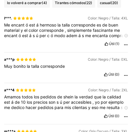
lo volveré a comprar
(4)
Tirantes cómodos
(22)
casual
(20)
l***.
Color: Negro / Talla: 4XL
Me
encant
ó
est
á
hermoso
la
talla
corresponde
es
de
buen
material
y
el
color
corresponde
,
simplemente
fascinante
me
encant
ó
est
á
s
ú
per
c
ó
modo
adem
á
s
me
encanta
comprar
los
SHEIN
ropa
♥️♥️♥️♥️♥️♥️🦋🦋🦋🦋🦋🦋🦋🦋🦋🦋🦋♥️♥️♥️♥️♥️
Útil
(1)
😱😱😱😱😱😱😱♥️♥️♥️♥️♥️♥️♥️♥️🦋🦋🦋🦋🦋😱😱😱😱😱😱😱
♥️♥️♥️♥️♥️♥️♥️♥️🦋🦋🦋🦋🦋🦋🦋♥️♥️♥️♥️♥️♥️♥️♥️♥️♥️♥️🦋🦋🦋
🦋🦋🦋
a***p
Color: Negro / Talla: 0XL
Muy
bonito
la
talla
corresponde
Útil
(0)
a***4
Color: Negro / Talla: 2XL
Amamos
todos
los
pedidos
de
shein
la
verdad
que
la
calidad
est
á
de
10
los
precios
son
s
ú
per
accesibles
,
yo
por
ejemplo
me
dedico
hacer
pedidos
para
mis
clientas
y
eso
me
resulta
s
ú
per
bien
porque
me
ayuda
a
tener
un
poco
m
á
s
de
ganancia
.
Útil
(0)
Chequen
siempre
las
tallas
de
las
prendas
eso
ayuda
mucho
las
medidas
y
los
colores
.
m***s
Color: Gris Oscuro / Talla: 3XL