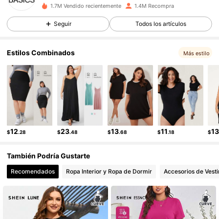
323K Seguidores
4.92
1.7M Vendido recientemente
1.4M Recompra
323K Seguidores
4.92
Seguir
Todos los artículos
323K Seguidores
4.92
Estilos Combinados
Más estilo
323K Seguidores
4.92
323K Seguidores
4.92
323K Seguidores
4.92
12
23
13
11
1
$
.28
$
.48
$
.68
$
.18
$
También Podría Gustarte
Recomendados
Ropa Interior y Ropa de Dormir
Accesorios de Vesti