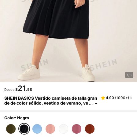
1/5
21
$
.58
Desde
SHEIN BASICS Vestido camiseta de talla gran
4.90
(
1000+
)
de de color sólido, vestido de verano, ve
stidos negros para mujer, vestidos de ve
rano para mujer, atuendos de verano para m
ujer, vestidos casuales para mujer
Color: Negro