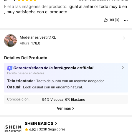
Fiel a las imágenes del producto:
igual
al
anterior
todo
muy
bien
,
muy
satisfecha
con
el
producto
Útil
(0)
Modelar es vestir:
1XL
Altura:
178.0
Detalles Del Producto
Características de la inteligencia artificial
Escrito basado en detalles
Tela tricotada:
Tacto de punto con un aspecto acogedor.
323K Seguidores
4.92
Casual:
Look casual con un encanto natural.
323K Seguidores
4.92
Composición:
94% Viscosa, 6% Elastano
323K Seguidores
4.92
Ver más
323K Seguidores
4.92
SHEIN BASICS
323K Seguidores
4.92
s***6
seguido
Hace 11 horas