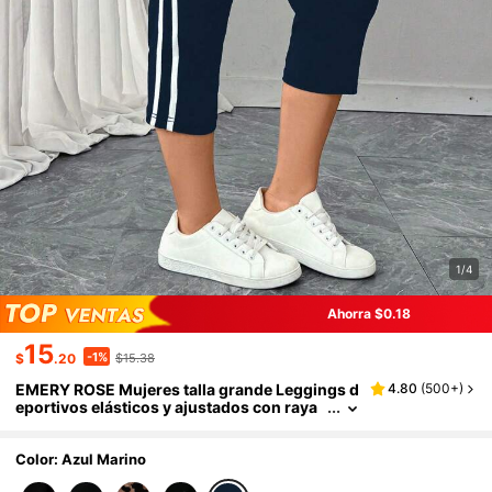
1/4
Ahorra $0.18
15
-1%
$
.20
$15.38
EMERY ROSE Mujeres talla grande Leggings d
4.80
(
500+
)
eportivos elásticos y ajustados con raya
s, para primavera/verano
Color: Azul Marino