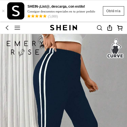
SHEIN-¡List@, descarga, con estilo!
×
Obténla
Consigue descuentos especiales en tu primer pedido
(5,000)