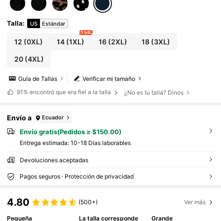
Talla
:
US
Estándar
9 left
12
(0XL)
14
(1XL)
16
(2XL)
18
(3XL)
20
(4XL)
Guía de Tallas
Verificar mi tamaño
91%
encontró que era fiel a la talla
¿No es tu talla? Dinos
Envío a
Ecuador
Envío gratis(Pedidos ≥ $150.00)
Entrega estimada:
10-18 Días laborables
Devoluciones aceptadas
Pagos seguros · Protección de privacidad
4.80
(500+)
Ver más
Pequeña
La talla corresponde
Grande