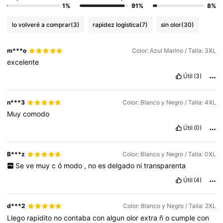
1%
91%
8%
lo volveré a comprar
(3)
rapidez logística
(7)
sin olor
(30)
m***o
Color: Azul Marino / Talla: 3XL
excelente
Útil
(3)
n***3
Color: Blanco y Negro / Talla: 4XL
Muy
comodo
Útil
(0)
B***z
Color: Blanco y Negro / Talla: 0XL
Se
ve
muy
c
ó
modo
,
no
es
delgado
ni
transparenta
Útil
(4)
d***2
Color: Blanco y Negro / Talla: 2XL
Llego
rapidito
no
contaba
con
algun
olor
extra
ñ
o
cumple
con