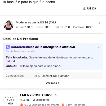
la
funci
ó
n
para
lo
que
fue
hecho
Útil
(3)
Modelar es vestir:
US 14 (1XL)
Altura:
170.0
Busto:
98.0
Cintura:
81.0
Caderas:
103.0
Detalles Del Producto
Características de la inteligencia artificial
Escrito basado en detalles
Tela tricotada:
Suave textura de tejido de punto con un encanto
natural.
1M Seguidores
4.86
Casual:
Estilo relajado para el uso diario.
1M Seguidores
4.86
Composición:
94% Poliéster, 6% Elastano
1M Seguidores
4.86
Ver más
1M Seguidores
4.86
EMERY ROSE CURVE
1M Seguidores
4.86
c***0
seguido
Hace 1 horas
1M Seguidores
4.86
9.3M Vendido recientemente
6.9M Recompra