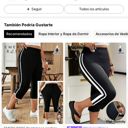
1M Seguidores
4.86
Seguir
Todos los artículos
1M Seguidores
4.86
También Podría Gustarte
1M Seguidores
4.86
Recomendados
Ropa Interior y Ropa de Dormir
Accesorios de Vesti
1M Seguidores
4.86
1M Seguidores
4.86
4