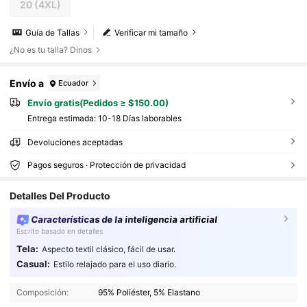
20
(4XL)
Guía de Tallas
Verificar mi tamaño
¿No es tu talla? Dinos
Envío a
Ecuador
Envío gratis(Pedidos ≥ $150.00)
Entrega estimada:
10-18 Días laborables
Devoluciones aceptadas
Pagos seguros · Protección de privacidad
Detalles Del Producto
Características de la inteligencia artificial
Escrito basado en detalles
Tela:
Aspecto textil clásico, fácil de usar.
Casual:
Estilo relajado para el uso diario.
450K Seguidores
4.89
450K Seguidores
4.89
Composición:
95% Poliéster, 5% Elastano