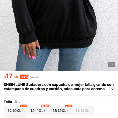
1/7
17
-39%
$
.56
$28.78
SHEIN LUNE Sudadera con capucha de mujer talla grande con
estampado de cuadros y cordón, adecuada para ceremo
nias de graduación, regreso a clases, uniformes de maes
tras, para otoño e invierno
Talla
US
1 left
10 left
2 left
12
(0XL)
14
(1XL)
16
(2XL)
18
(3XL)