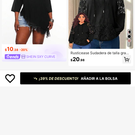
7
10
$
.38
-20%
Rusticease Sudadera de talla grand
SHEIN SXY CURVE
e con parches de encaje de unicolo
20
$
.98
r
¡39% DE DESCUENTO!
AÑADIR A LA BOLSA