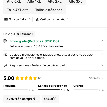
Alto 0XL
Alto 1XL
Alto 2XL
Alto 3XL
Talla 4XL alta
Tallas estándar
Guía de Tallas
Verificar mi tamaño
Envío a
Ecuador
Envío gratis(Pedidos ≥ $150.00)
Entrega estimada:
10-18 Días laborables
Debido a promociones o liquidaciones, este artículo no es apto
para devolución ni cambio.
Pagos seguros · Protección de privacidad
5.00
(2)
Ver más
Pequeña
La talla corresponde
Grande
0%
100%
0%
lo volveré a comprar
(1)
casual
(1)