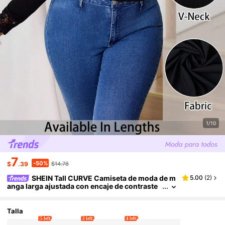
1/10
7
-50%
$
.39
$14.78
SHEIN Tall CURVE Camiseta de moda de m
5.00
(
2
)
anga larga ajustada con encaje de contraste
para mujer de talla grande, blusa de encaje c
on parche de encaje de manga larga con cuello e
n V, primavera, San Valentín, blusas elegantes pa
Talla
ra mujer, top negro
5 left
3 left
4 left