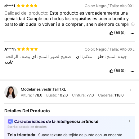
d***1
Color: Negro / Talla: Alto 0XL
Calidad del producto:
Este
producto
es
verdaderamente
una
genialidad
Cumple
con
todos
los
requisitos
es
bueno
bonito
y
barato
sin
duda
lo
volver
í
a
a
comprar
,
shein
siempre
cumple
con
las
normas
de
calidad
Útil
(0)
A***h
Color: Negro / Talla: Alto 0XL
جودة المنتج:
حلو
ملائم:
اي
صحيح لصور المنتج:
اي
وصف الرائحة:
عاديه
Útil
(0)
Modelar es vestir:
Tall 1XL
Altura:
178.0
Busto:
102.0
Cintura:
77.0
Caderas:
118.0
Detalles Del Producto
Características de la inteligencia artificial
Escrito basado en detalles
Tela tricotada:
Suave textura de tejido de punto con un encanto