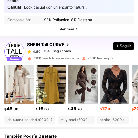
natural.
Casual:
Look casual con un encanto natural.
194K Seguidores
4.80
Composición:
92% Poliamida, 8% Elastano
194K Seguidores
4.80
Ver más
194K Seguidores
4.80
194K Seguidores
4.80
SHEIN Tall CURVE
Seguir
194K Seguidores
4.80
700K Vendido recientemente
260K Recompra
194K Seguidores
4.80
194K Seguidores
4.80
194K Seguidores
4.80
194K Seguidores
4.80
194K Seguidores
4.80
46
16
49
12
2
194K Seguidores
4.80
$
.08
$
.68
$
.78
$
.03
$
de buena calidad (9000+)
muy cool (6000+)
bonito (6000+)
qu
También Podría Gustarte