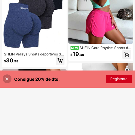
SHEIN Core Rhythm Shorts de
NEW
portivos 2 en 1 de doble capa de uni
19
SHEIN Velisys Shorts deportivos de
$
.38
color para mujer talla grande
fitness diario con cintura con letras
30
$
.98
para mujer talla grande
Consigue 20% de dto.
Regístrate
¡34% DE DESCUENTO!
AÑADIR A LA BOLSA