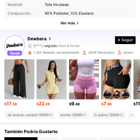
211K Seguidores
4.84
Material:
Tela tricotada
Composición:
90% Poliéster, 10% Elastano
211K Seguidores
4.84
Ver más
211K Seguidores
4.84
Dewbera
Seguir
6***z
seguido
Hace 8 horas
211K Seguidores
4.84
1.2M Vendido recientemente
300K Recompra
Increment
211K Seguidores
4.84
211K Seguidores
4.84
211K Seguidores
4.84
17
22
9
7
11
$
.58
$
.28
$
.48
$
.88
$
211K Seguidores
4.84
de buena calidad (9999+)
bonito (9999+)
lo adoro (9999+)
como
211K Seguidores
4.84
También Podría Gustarte
211K Seguidores
4.84