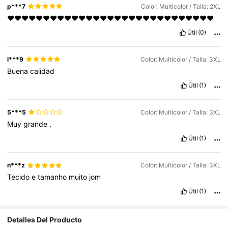
p***7
Color: Multicolor / Talla: 2XL
♥️♥️❤️❤️♥️♥️♥️♥️❤️❤️♥️♥️♥️♥️♥️♥️♥️♥️♥️♥️♥️♥️♥️♥️♥️♥️❤️❤️❤️
Útil
(0)
l***9
Color: Multicolor / Talla: 3XL
Buena
calidad
Útil
(1)
5***5
Color: Multicolor / Talla: 3XL
Muy
grande
.
Útil
(1)
n***z
Color: Multicolor / Talla: 3XL
Tecido
e
tamanho
muito
jom
Útil
(1)
Detalles Del Producto