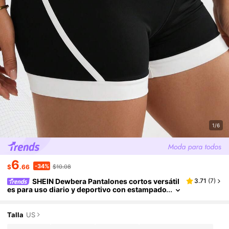
1/6
6
-34%
$
.66
$10.08
SHEIN Dewbera Pantalones cortos versátil
3.71
(
7
)
es para uso diario y deportivo con estampado
de letras para mujeres de talla grande
Talla
US