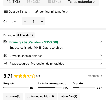
14
(1XL)
16
(2XL)
18
(3XL)
Tallas estándar
Guía de Tallas
Verificar mi tamaño
Cantidad:
Envío a
Ecuador
Envío gratis(Pedidos ≥ $150.00)
Entrega estimada:
10-18 Días laborables
Devoluciones aceptadas
Pagos seguros · Protección de privacidad
3.71
(7)
Ver más
Pequeña
La talla corresponde
Grande
1%
71%
28%
lo adoro
(1)
de buena calidad
(1)
tejido fino
(1)