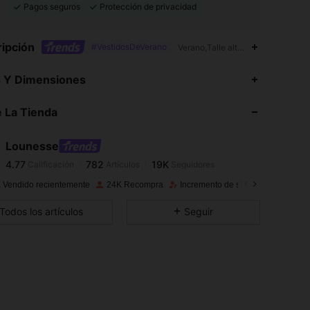
Pagos seguros
Protección de privacidad
ipción
#VestidosDeVerano
Verano,Talle alto,Pecho fruncido,
4.77
782
19K
s Y Dimensiones
4.77
782
19K
 La Tienda
4.77
782
19K
4.77
782
19K
Lounesse
4.77
782
19K
Calificación
Artículos
Seguidores
v***5
seguido
Hace 5 horas
4.77
782
19K
 Vendido recientemente
24K Recompra
Incremento de seguidores de 18%
4.77
782
19K
Todos los artículos
Seguir
4.77
782
19K
4.77
782
19K
4.77
782
19K