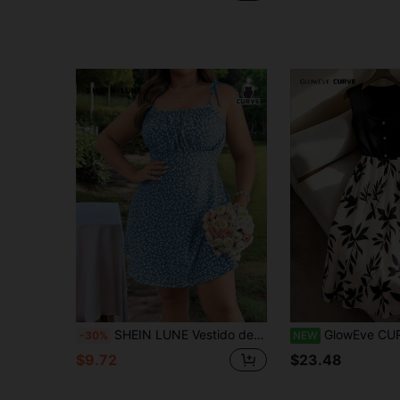
SHEIN LUNE Vestido de línea A con estampado floral, tirantes finos y lazo delantero plisado para mujer de talla grande
GlowEve CURVE Vestido elegante sin mangas con estampado de ho
-30%
NEW
$9.72
$23.48