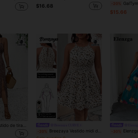
GalTyme Vestido camisero con 
-20%
$16.68
$15.66
4
SHEIN Frenchy Vestido de tirantes con abertura en el bajo con estampado floral pequeño para mujer de talla grande para vacaciones
Breezaya CURVE
Elenz
Breezaya Vestido midi de tirantes con estampado floral francés pequeño para tallas grandes, diseño de cintura ceñida efecto adelgazante, sin mangas, cintura elástica, vestido de tirantes de verano
Elenzga Vestido largo de mujer talla grande con 
-20%
-30%