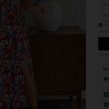
12 
20 
Guí
¿No es t
Gana h
Env