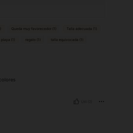
)
Queda muy favorecedor (1)
Talla adecuada (1)
 playa (1)
regalo (1)
talla equivocada (1)
colores
Útil (2)