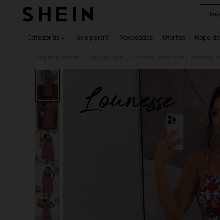
Eleg
Use up 
Categorías
Solo para ti
Novedades
Ofertas
Ropa de
Página principal
Ropa de Mujer
Ropa de Mujer Plus
Vestidos T
/
/
/