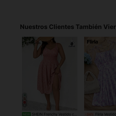
Nuestros Clientes También Vie
8
SHEIN Frenchy Vestido casual de fiesta para mujer talla grande con estampado integral, diseño fruncido y abertura
Flirla Vestido de mujer informal de mini longitud con estampado de lunares y flores vintage, con encaje, mangas abullonadas, silueta favorecedo
NEW
-34%