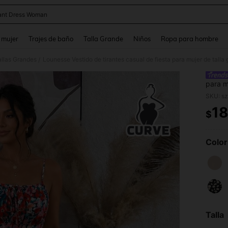
ant Dress Woman
and down arrow keys to navigate search Búsqueda reciente and Busca y Encuentr
 mujer
Trajes de baño
Talla Grande
Niños
Ropa para hombre
allas Grandes
Lounesse Vestido de tirantes casual de fiesta para mujer de tall
/
para m
estamp
SKU: s
1
$
PR
Color
Talla