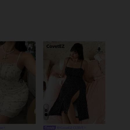
5
me
CovetEZ CURVE