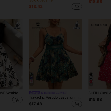
Solo quedan 9
$18.68
$13.42
11
5
jas negras y bajo con volantes para mujer de talla grande
Travachic CURVE
Travachic Vestido casual sin mangas con estampado tropical para mujer de talla grande, vestidos de playa para vacaciones
$15.98
$17.48