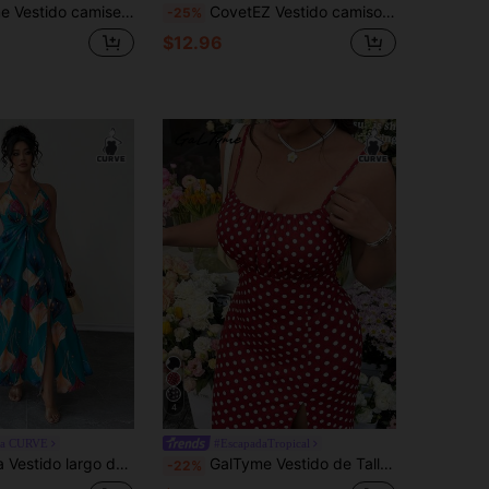
estampado floral y lazo para mujer talla grande, ideal para vacaciones
CovetEZ Vestido camisola casual de talla grande con estampado de corazones & flores y abertura lateral para primavera/verano y vacaciones
-25%
$12.96
4
ga CURVE
#EscapadaTropical
estampado de hojas grandes, escote en V, espalda descubierta y abertura alta en el bajo, estilo vacacional
GalTyme Vestido de Talla Grande Rojo de Verano con Estampado de Lunares, Busto Fruncido y Tirantes con Abertura
-22%