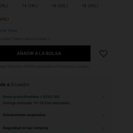
(0XL)
14 (1XL)
16 (2XL)
18 (3XL)
(4XL)
a de Tallas
u talla? Dime cuál es tu talla
AÑADIR A LA BOLSA
asta
18
puntos SHEIN calculados al finalizar la compra.
ío a
Ecuador
Envío gratis(Pedidos ≥ $150.00)
Entrega estimada:
10-18 Días laborables
Devoluciones aceptadas
Seguridad en las compras