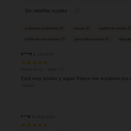
Sin reseñas locales
el taladro es brillante (1)
casual (2)
outfits de verano (2
outfits de vacaciones (1)
para toda ocasión (1)
ropa de
K***R
9 Jun,2026
Color: Rosa, Talla: 0XL
Color:
Rosa
Talla:
0XL
Está muy bonito y súper fresco me encantan los 
Traducir
l***6
15 May,2026