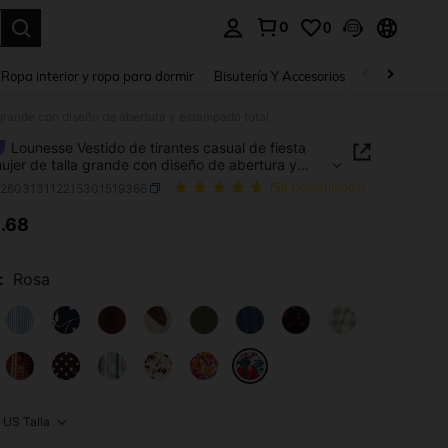
0
0
a. Press Enter to select.
Ropa interior y ropa para dormir
Bisutería Y Accesorios
Zapatos
H
a grande con diseño de abertura y estampado total
Lounesse Vestido de tirantes casual de fiesta
ujer de talla grande con diseño de abertura y
ado total
z260313112215301519366
(58 Comentarios)
8
.68
ICE AND AVAILABILITY
:
Rosa
US Talla