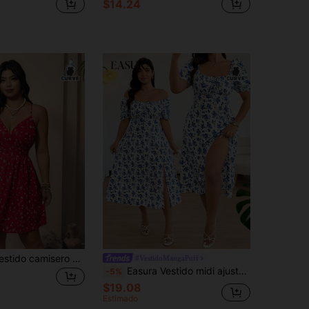
$14.24
SHEIN Clasi Vestido camisero mini con escote en V y estampado floral diminuto, elegante y apropiado para la playa, vacaciones y estilo campestre, tallas grandes para mujeres
#VestidoMangaPuff
Easura Vestido midi ajustado de estampado floral con cuello cuadrado, diseño de corpiño, mangas abullonadas con lazo y abertura alta, para vacaciones y uso casual, primavera/verano para mujer
-5%
$19.08
Estimado