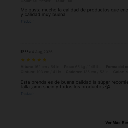
Color: Multicolor, Talla: 0XL
Color:
Multicolor
Talla:
0XL
Me gusta mucho la calidad de productos que enco
y calidad muy buena
Traducir
E***e
4 Aug,2026
Altura: 162 cm / 64 in, Peso: 66 kg / 146 lbs, Forma del cuerpo: Reloj
Altura:
162 cm / 64 in
Peso:
66 kg / 146 lbs
Forma del c
Cintura:
103 cm / 41 in
Caderas:
135 cm / 53 in
Color:
M
Esta prenda es de buena calidad la súper recomi
talla ,amo shein y todos los productos 🥰
Traducir
Ver Más Re