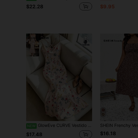
$22.28
$9.95
GlowEve CURVE Vestido elegante de tirantes finos con cuello drapeado para mujer de talla grande
NEW
$16.18
$17.48