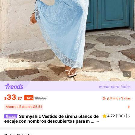
1/7
33
-14%
¡Últimos 3 días
$
.87
$39.38
Ahorros Extra de $5.51
Sunnyshic Vestido de sirena blanco de
4.72
(
100+
)
encaje con hombros descubiertos para m
ujer de talla grande, ajustado y sexy para
primavera/verano