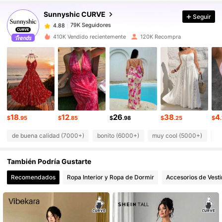
79K Seguidores
4.88
Sunnyshic CURVE
Seguir
79K Seguidores
4.88
d***h
seguido
Hace 2 horas
79K Seguidores
4.88
410K Vendido recientemente
120K Recompra
79K Seguidores
4.88
79K Seguidores
4.88
79K Seguidores
4.88
79K Seguidores
4.88
79K Seguidores
4.88
18
12
26
38
4
$
.95
$
.85
$
.98
$
.25
$
de buena calidad (7000+)
bonito (6000+)
muy cool (5000+)
co
También Podría Gustarte
Recomendados
Ropa Interior y Ropa de Dormir
Accesorios de Vesti