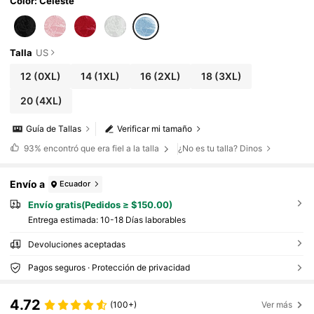
Color: Celeste
Talla
US
12
(0XL)
14
(1XL)
16
(2XL)
18
(3XL)
20
(4XL)
Guía de Tallas
Verificar mi tamaño
93%
encontró que era fiel a la talla
¿No es tu talla? Dinos
Envío a
Ecuador
Envío gratis(Pedidos ≥ $150.00)
Entrega estimada:
10-18 Días laborables
Devoluciones aceptadas
Pagos seguros · Protección de privacidad
4.72
(100+)
Ver más