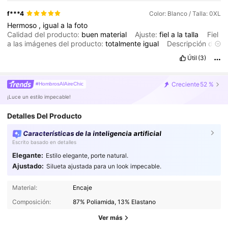
f***4
Color: Blanco / Talla: 0XL
Hermoso
,
igual
a
la
foto
Calidad del producto:
buen
material
Ajuste:
fiel
a
la
talla
Fiel
a las imágenes del producto:
totalmente
igual
Descripción del
aroma:
buen
aroma
Útil
(3)
Creciente
52 %
#HombrosAlAireChic
¡Luce un estilo impecable!
Detalles Del Producto
Características de la inteligencia artificial
Escrito basado en detalles
Elegante:
Estilo elegante, porte natural.
Ajustado:
Silueta ajustada para un look impecable.
79K Seguidores
4.88
Material:
Encaje
79K Seguidores
4.88
Composición:
87% Poliamida, 13% Elastano
79K Seguidores
4.88
Ver más