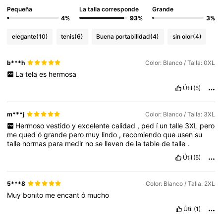
Pequeña
La talla corresponde
Grande
4%
93%
3%
elegante
(10)
tenis
(6)
Buena portabilidad
(4)
sin olor
(4)
b***h
Color: Blanco / Talla: 0XL
La
tela
es
hermosa
Útil
(5)
m***j
Color: Blanco / Talla: 3XL
Hermoso
vestido
y
excelente
calidad
,
ped
í
un
talle
3XL
pero
me
qued
ó
grande
pero
muy
lindo
,
recomiendo
que
usen
su
talle
normas
para
medir
no
se
lleven
de
la
table
de
talle
.
Útil
(5)
5***8
Color: Blanco / Talla: 2XL
Muy
bonito
me
encant
ó
mucho
Útil
(1)