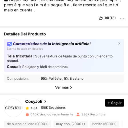
pens
é
que
ven
í
a
m
á
s
peque
ñ
a
,
tiene
resorte
as
í
que
t
ó
malo
en
cuenta
.
Útil
(13)
Detalles Del Producto
Características de la inteligencia artificial
Escrito basado en detalles
Tela tricotada:
Suave textura de tejido de punto con un encanto
natural.
Casual:
Relajado y fácil de combinar.
158K Seguidores
4.84
158K Seguidores
4.84
Composición:
95% Poliéster, 5% Elastano
158K Seguidores
4.84
Ver más
158K Seguidores
4.84
CosyJoli
Seguir
158K Seguidores
4.84
g***8
seguido
Hace 12 horas
158K Seguidores
4.84
640K Vendido recientemente
330K Recompra
158K Seguidores
4.84
de buena calidad (9000+)
muy cool (7000+)
bonito (6000+)
co