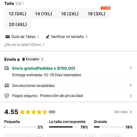
Talla
US
10 left
12
(0XL)
14
(1XL)
16
(2XL)
18
(3XL)
20
(4XL)
Guía de Tallas
Verificar mi tamaño
¿No es tu talla? Dinos
Envío a
Ecuador
Envío gratis(Pedidos ≥ $150.00)
Entrega estimada:
10-18 Días laborables
Devoluciones aceptadas
Pagos seguros · Protección de privacidad
4.55
(86)
Ver más
Pequeña
La talla corresponde
Grande
2%
79%
19%