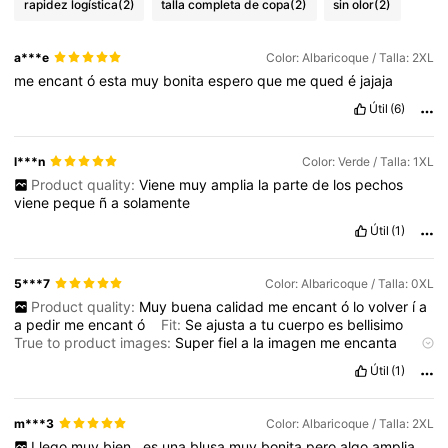
rapidez logística
(2)
talla completa de copa
(2)
sin olor
(2)
a***e
Color: Albaricoque / Talla: 2XL
me
encant
ó
esta
muy
bonita
espero
que
me
qued
é
jajaja
Útil
(6)
l***n
Color: Verde / Talla: 1XL
Product quality:
Viene
muy
amplia
la
parte
de
los
pechos
viene
peque
ñ
a
solamente
Útil
(1)
5***7
Color: Albaricoque / Talla: 0XL
Product quality:
Muy
buena
calidad
me
encant
ó
lo
volver
í
a
a
pedir
me
encant
ó
Fit:
Se
ajusta
a
tu
cuerpo
es
bellisimo
True to product images:
Super
fiel
a
la
imagen
me
encanta
Smell description:
Si
malos
olores
Útil
(1)
m***3
Color: Albaricoque / Talla: 2XL
Llego
muy
bien
,
es
una
blusa
muy
bonita
pero
algo
amplia
,