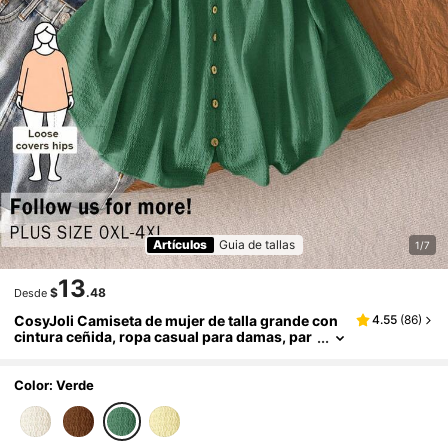
Artículos
Guia de tallas
1/7
13
$
.48
Desde
CosyJoli Camiseta de mujer de talla grande con
4.55
(
86
)
cintura ceñida, ropa casual para damas, par
a citas, camiseta para exteriores
Color: Verde