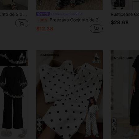
15
21
EMERY ROSE Conjunto de 2 piezas casual de verano para vacaciones de mujer talla grande color beige, top con estampado geométrico y mangas de murciélago & pantalones de pierna ancha con rayas laterales de lino
Breezaya CURVE
Breezaya Conjunto de 2 piezas de camisa de manga corta con cuello en V holgado y volantes, y pantalones, en talla grande a cuadros
-30%
$28.68
$12.38
9
6