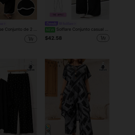
sse
Solflare
alla grande con camisa de cuello redondo de manga corta holgada y pantalones de pierna ancha
Solflare Conjunto casual de uso diario para mujer con top de manga larga y pantalones de unicolor
NEW
$42.58