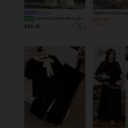
Ceyna
Ceyna Conjunto de 2 piezas de camisa de manga larga con cuello redondo y pantalones, estilo casual elegante francés para mujer de talla grande
NEW
$26.88
Estimado
$33.18
24