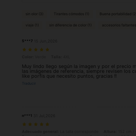
sin olor (3)
Tirantes cómodos (1)
Buena portabilidad (2
viaje (1)
sin diferencia de color (1)
accesorios faltantes
5***7
15 Jun,2026
Color: Verde, Talla: 4XL
Color:
Verde
Talla:
4XL
Muy lindo llego según la imagen y por el precio 
las imágenes de referencia, siempre revisen los c
like porfis que necesito puntos, gracias !!
Traducir
n***1
31 Jul,2026
Adecuado general: La talla corresponde, Altura: 152 cm / 60 in, Peso:
Adecuado general:
La talla corresponde
Altura:
152 cm / 