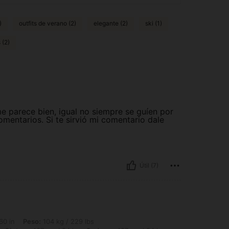
)
outfits de verano (2)
elegante (2)
ski (1)
 (2)
me parece bien, igual no siempre se guíen por
omentarios. Si te sirvió mi comentario dale
Útil (7)
 104 kg / 229 lbs, Forma del cuerpo: Reloj de arena, Busto: 134 cm / 52.8 in, Cint
60 in
Peso:
104 kg / 229 lbs