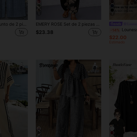
5
4
EMERY ROSE Conjunto de 2 piezas de mujer talla grande con parte superior de manga corta y cuello redondo y pantalones con estampado floral, adecuado para uso diario, vacaciones, verano
EMERY ROSE Set de 2 piezas de top de manga corta con hombros descubiertos y pantalones casuales sueltos y cómodos, conjunto de talla grande con estampado
Loune
Lounesse Conjunto de 2 piezas de mujer t
-14%
$23.38
$22.00
Estimado