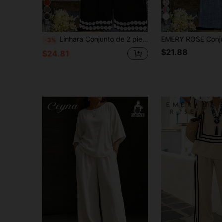
38
6
Linhara Conjunto de 2 piezas de camisa de manga de murciélago y pantalones de unicolor casual con encaje, adecuado para uso diario, conjunto negro, lino 2 piezas/set, conjunto de verano para mujer, conjunto de playa para mujer
-3%
$21.88
$24.81