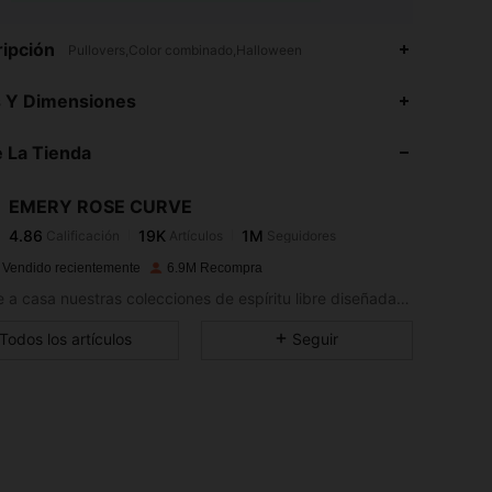
ipción
Pullovers,Color combinado,Halloween
4.86
19K
1M
s Y Dimensiones
4.86
19K
1M
 La Tienda
4.86
19K
1M
4.86
19K
1M
EMERY ROSE CURVE
4.86
19K
1M
Calificación
Artículos
Seguidores
m***3
seguido
Hace 2 horas
4.86
19K
1M
 Vendido recientemente
6.9M Recompra
4.86
19K
1M
Llévate a casa nuestras colecciones de espíritu libre diseñadas para una vida sin complicaciones.
4.86
19K
1M
Todos los artículos
Seguir
4.86
19K
1M
4.86
19K
1M