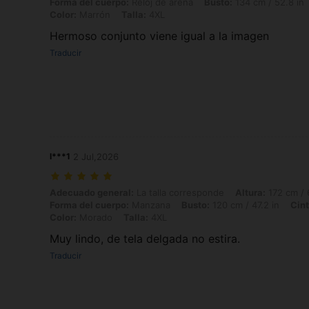
Forma del cuerpo:
Reloj de arena
Busto:
134 cm / 52.8 in
Color:
Marrón
Talla:
4XL
Hermoso conjunto viene igual a la imagen
Traducir
l***1
2 Jul,2026
Adecuado general: La talla corresponde, Altura: 172 cm / 68 in, Peso
Adecuado general:
La talla corresponde
Altura:
172 cm / 
Forma del cuerpo:
Manzana
Busto:
120 cm / 47.2 in
Cint
Color:
Morado
Talla:
4XL
Muy lindo, de tela delgada no estira.
Traducir