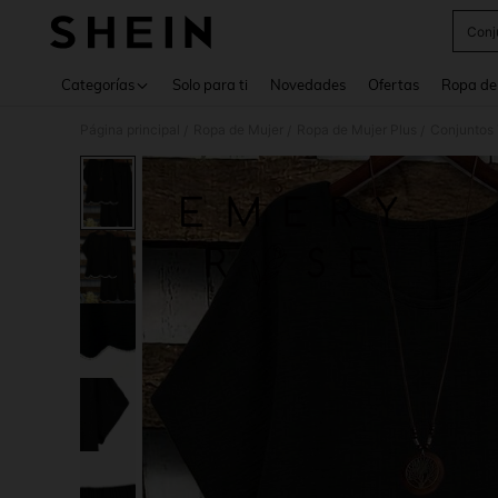
Conj
Use up 
Categorías
Solo para ti
Novedades
Ofertas
Ropa de
Página principal
Ropa de Mujer
Ropa de Mujer Plus
Conjuntos 
/
/
/