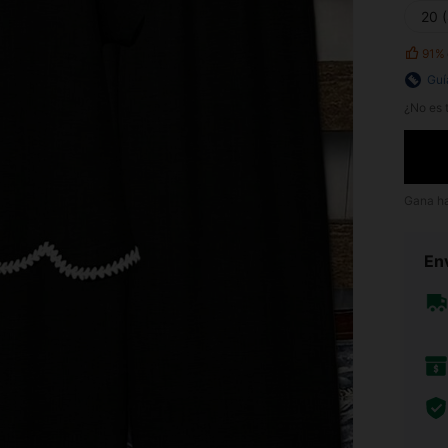
20 
91%
Guí
¿No es t
Gana h
Env