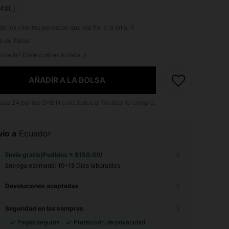
(4XL)
de los clientes pensaron que era fiel a la talla.
a de Tallas
u talla? Dime cuál es tu talla
AÑADIR A LA BOLSA
asta
24
puntos SHEIN calculados al finalizar la compra.
ío a
Ecuador
Envío gratis(Pedidos ≥ $150.00)
Entrega estimada:
10-18 Días laborables
Devoluciones aceptadas
Seguridad en las compras
Pagos seguros
Protección de privacidad