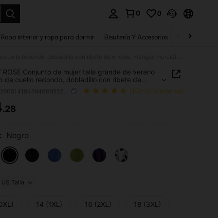
0
0
a. Press Enter to select.
Ropa interior y ropa para dormir
Bisutería Y Accesorios
Zapatos
H
EMERY ROSE Conjunto de mujer talla grande de verano con top de cuello redondo, dobladillo con ribete de encaje, mangas murciélago cortas y pantalones largos holgados casuales, conjunto casual de verano, conjunto de vacaciones, ropa de playa, conjunto negro
ROSE Conjunto de mujer talla grande de verano
p de cuello redondo, dobladillo con ribete de
, mangas murciélago cortas y pantalones largos
SKU: sz260514184694009552796
(100+ Comentarios)
os casuales, conjunto casual de verano, conjunto
aciones, ropa de playa, conjunto negro
4
.28
ICE AND AVAILABILITY
:
Negro
US Talla
(0XL)
14 (1XL)
16 (2XL)
18 (3XL)