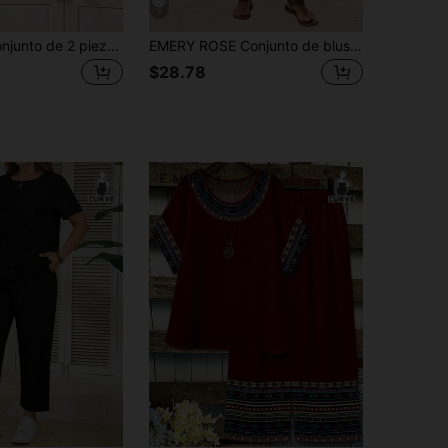
7
Rusticease Conjunto de 2 piezas de top con patrón de lunares minimalista casual y pantalones anchos de pierna ancha, adecuado para primavera/verano, oficina, viajes, tallas grandes
EMERY ROSE Conjunto de blusa y pantalones largos de moda para mujer de talla grande, de verano
$28.78