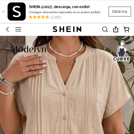
SHEIN-¡List@, descarga, con estilo!
×
Obténla
Consigue descuentos especiales en tu primer pedido
(5,000)