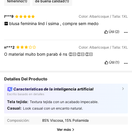
femenino
(1)
de buena calidad
(1)
l***9
Color: Albaricoque / Talla: 1XL
blusa
feminina
lind
í
ssima
,
compre
sem
medo
Útil
(2)
n***2
Color: Albaricoque / Talla: 1XL
O
material
muito
bom
parab
é
ns
👏🏻👏🏻👏🏻
Útil
(1)
Detalles Del Producto
Características de la inteligencia artificial
Escrito basado en detalles
Tela tejida:
Textura tejida con un acabado impecable.
Casual:
Look casual con un encanto natural.
320K Seguidores
4.91
320K Seguidores
4.91
Composición:
85% Viscosa, 15% Poliamida
320K Seguidores
4.91
Ver más