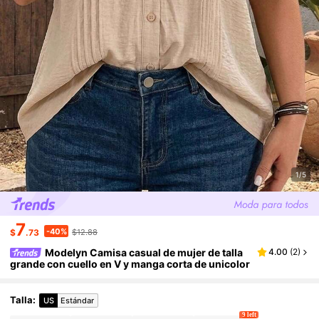
1/5
7
-40%
$
.73
$12.88
Modelyn Camisa casual de mujer de talla
4.00
(
2
)
grande con cuello en V y manga corta de unicolor
Talla
:
US
Estándar
9 left