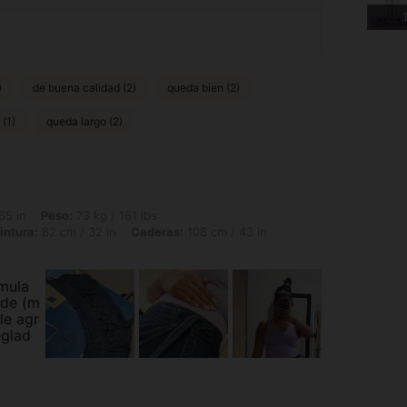
1
)
de buena calidad (2)
queda bien (2)
(1)
queda largo (2)
 73 kg / 161 lbs, Forma del cuerpo: Rectángulo, Busto: 102 cm / 40.2 in, Cintura: 
65 in
Peso:
73 kg / 161 lbs
intura:
82 cm / 32 in
Caderas:
108 cm / 43 in
imula
nde (m
 le agr
eglad