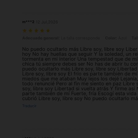
m***2
12 Jul,2026
Adecuado general: La talla corresponde, Color: Azul, Talla: 1XL
Adecuado general:
La talla corresponde
Color:
Azul
Tal
No puedo ocultarlo más Libre soy, libre soy Liber
hoy No hay huellas que seguir Y la soledad, un rei
tormenta en mi interior Una tempestad que de mí 
chica tú siempre debes ser No has de abrir tu cor
puedo ocultarlo más Libre soy, libre soy Libertad
Libre soy, libre soy El frío es parte también de 
miedos que me ataban Muy lejos los dejé Lejanía,
todo renuncié Pero al fin me siento en paz Libre 
soy, libre soy Libertad si vuelta atrás Y firme así
parte también de mí Fuerte, fría Escogí esta vida
cubrió Libre soy, libre soy No puedo ocultarlo má
Traducir