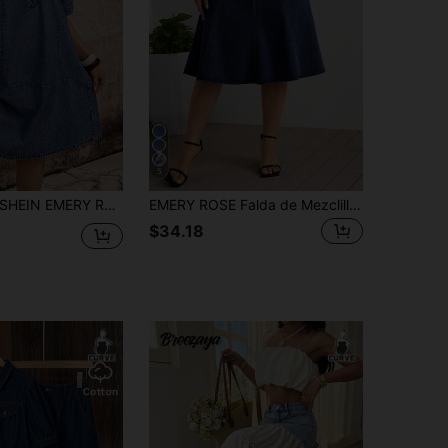
5
HEIN EMERY ROSE CURVE Vestido vaquero casual holgado con bolsillos, manga corta y cuello de solapa para mujer de talla grande
EMERY ROSE Falda de Mezclilla Casual Talla Grande Verano
$34.18