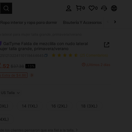
0
0
a. Press Enter to select.
Ropa interior y ropa para dormir
Bisutería Y Accesorios
Zapatos
H
lateral para mujer talla grande, primavera/verano
GalTyme Falda de mezclilla con nudo lateral
ujer talla grande, primavera/verano
z251213224110119444645
(25 Comentarios)
2
¡Últimos 2 días
.52
$37.38
-13%
ICE AND AVAILABILITY
s Extra de $4.86
US Talla
(0XL)
14 (1XL)
16 (2XL)
18 (3XL)
(4XL)
de los clientes pensaron que era fiel a la talla.