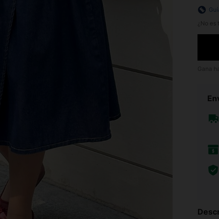
Guí
¿No es t
Gana h
Env
Descr