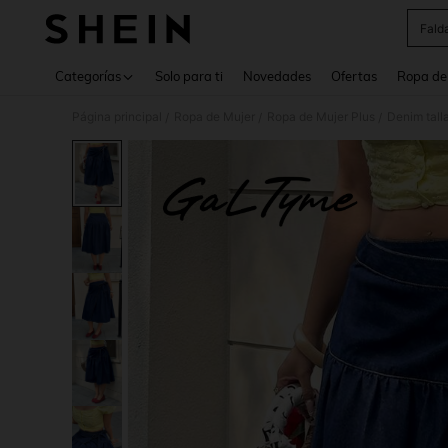
Fald
Use up 
Categorías
Solo para ti
Novedades
Ofertas
Ropa de
Página principal
Ropa de Mujer
Ropa de Mujer Plus
Denim tall
/
/
/