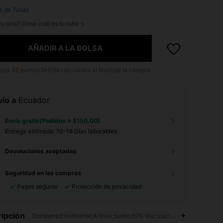
a de Tallas
u talla? Dime cuál es tu talla
AÑADIR A LA BOLSA
asta
32
puntos SHEIN calculados al finalizar la compra.
ío a
Ecuador
Envío gratis(Pedidos ≥ $150.00)
Entrega estimada:
10-18 Días laborables
Devoluciones aceptadas
Seguridad en las compras
Pagos seguros
Protección de privacidad
ipción
Campana,Envolvente,A línea,suelto,10% Viscosa,1% Modal,21% Polié