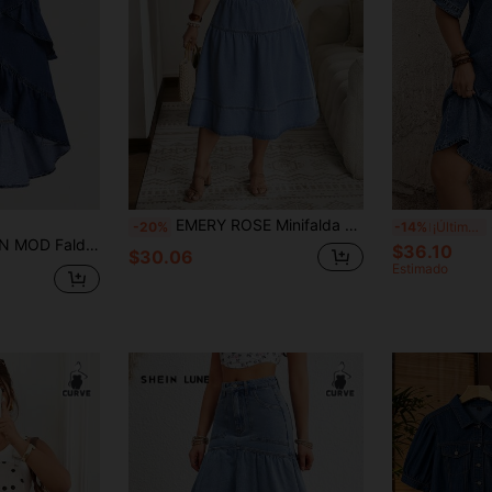
EMERY ROSE Minifalda de mezclilla lavada plisada casual versátil para uso diario y salidas para mujeres de talla grande
S
-20%
-14%
¡Últimos 2 días
te evasé con detalle de cordón y volante asimétrico para tallas grandes
$36.10
$30.06
Estimado