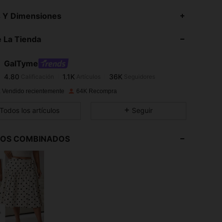
4.80
1.1K
36K
s Y Dimensiones
4.80
1.1K
36K
 La Tienda
4.80
1.1K
36K
4.80
1.1K
36K
GalTyme
4.80
1.1K
36K
Calificación
Artículos
Seguidores
j***f
seguido
Hace 1 horas
4.80
1.1K
36K
 Vendido recientemente
64K Recompra
4.80
1.1K
36K
Todos los artículos
Seguir
4.80
1.1K
36K
4.80
1.1K
36K
LOS COMBINADOS
4.80
1.1K
36K