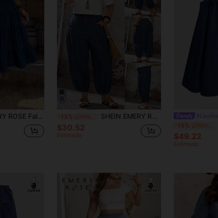
la grande con dobladillo con volantes, vestimenta occidental para mujeres
SHEIN EMERY ROSE CURVE Pantalones vaqueros minimalistas de unicolor de talla grande para mujer, para verano, festivales, fiestas, bodas, elegantes, casuales, vacaciones, negocios. Pantalones vaqueros de globo de cintura alta para mujer con bolsillos, cintura elástica plisada y tobillo entapizado. Nuevos pantalones vaqueros de globo bohemios para mujer 2026, de cintura alta, elásticos en la espalda, plisados y entapizados en el tobillo con bolsillos
#LinoAm
-13%
¡Últimos 2 días
S
-13%
¡Últimos 2 días
$30.52
Estimado
$49.22
Estimado