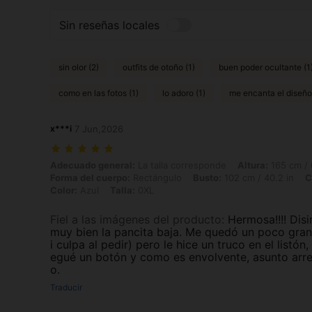
Sin reseñas locales
sin olor (2)
outfits de otoño (1)
buen poder ocultante (1
como en las fotos (1)
lo adoro (1)
me encanta el diseño 
x***i
7 Jun,2026
Adecuado general: La talla corresponde, Altura: 165 cm / 65 in, Peso:
Adecuado general:
La talla corresponde
Altura:
165 cm / 
Forma del cuerpo:
Rectángulo
Busto:
102 cm / 40.2 in
C
Color:
Azul
Talla:
0XL
Fiel a las imágenes del producto
:
Hermosa!!!! Dis
muy bien la pancita baja. Me quedó un poco gra
i culpa al pedir) pero le hice un truco en el listón,
egué un botón y como es envolvente, asunto arr
o.
Traducir