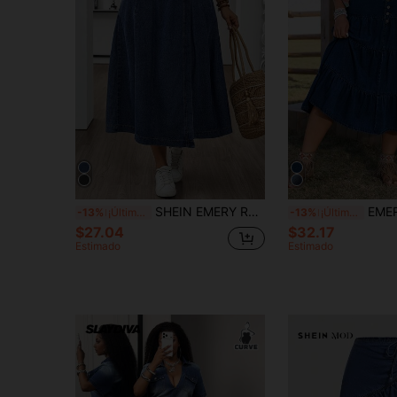
SHEIN EMERY ROSE CURVE Falda vaquera casual con bolsillo y cintura elástica para mujer de talla grande
EMERY ROSE Falda vaquera de tal
-13%
¡Últimos 2 días
-13%
¡Últimos 2 días
$27.04
$32.17
Estimado
Estimado