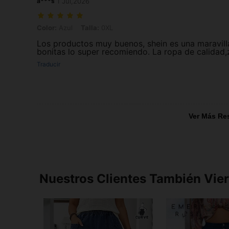
a***s
1 Jul,2026
Color: Azul, Talla: 0XL
Color:
Azul
Talla:
0XL
Los productos muy buenos, shein es una maravi
bonitas lo super recomiendo. La ropa de calidad,
Traducir
Ver Más Re
Nuestros Clientes También Vie