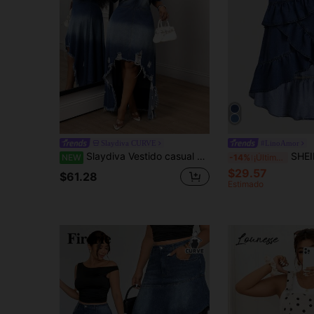
Slaydiva CURVE
#LinoAmor
Slaydiva Vestido casual de mezclilla con cuello, manga corta, efecto desgastado y bajo asimétrico para mujer talla grande
SHEIN MOD Falda vaquera de cor
NEW
-14%
¡Últimos 2 días
$29.57
$61.28
Estimado