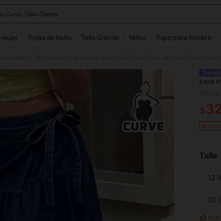
as Curvy Talla Grande
and down arrow keys to navigate search Búsqueda reciente and Busca y Encuentr
 mujer
Trajes de baño
Talla Grande
Niños
Ropa para hombre
as grandes
Faldas Denim de talla grande
GalTyme Falda de mezclilla con nudo 
/
/
para m
SKU: s
3
$
PR
Ahorro
Talla
12 
20 
92%