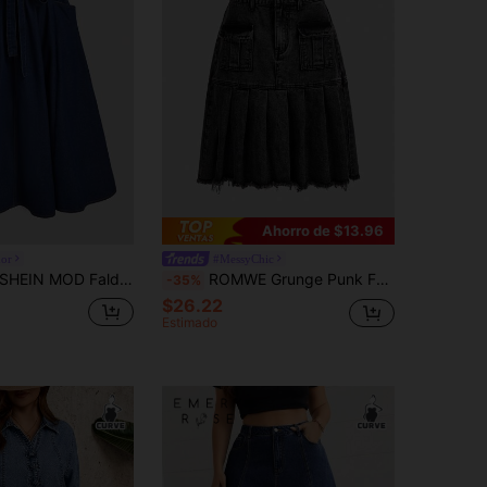
Ahorro de $13.96
or
#MessyChic
HEIN MOD Falda vaquera larga de talla grande de color azul con lazo en la cintura elástica, elegante y dulce
ROMWE Grunge Punk Falda de mezclilla vintage con parches, pliegues y bolsillos, en estilo callejero punk, para tallas grandes, para el verano
-35%
$26.22
Estimado