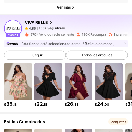
155K Seguidores
4.85
Ver más
155K Seguidores
4.85
VIVA RELLE
155K Seguidores
4.85
x***a
seguido
Hace 5 horas
155K Seguidores
4.85
370K Vendido recientemente
190K Recompra
Incremento
155K Seguidores
4.85
Esta tienda está seleccionada como
「Botique de moda」
155K Seguidores
4.85
Seguir
Todos los artículos
155K Seguidores
4.85
155K Seguidores
4.85
155K Seguidores
4.85
35
22
26
24
3
$
.18
$
.18
$
.88
$
.08
$
Estilos Combinados
conjuntos