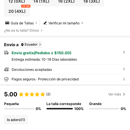
12
(0XL)
14
(1XL)
16
(2XL)
18
(3XL)
10 left
20
(4XL)
Guía de Tallas
Verificar mi tamaño
¿No es tu talla? Dinos
Envío a
Ecuador
Envío gratis(Pedidos ≥ $150.00)
Entrega estimada:
10-18 Días laborables
Devoluciones aceptadas
Pagos seguros · Protección de privacidad
5.00
(2)
Ver más
Pequeña
La talla corresponde
Grande
0%
100%
0%
lo adoro
(1)