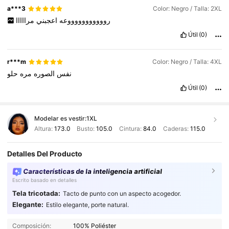
a***3
Color: Negro / Talla: 2XL
روووووووووووعه
اعجبني
مرااااا
Útil
(0)
r***m
Color: Negro / Talla: 4XL
نفس
الصوره
مره
حلو
Útil
(0)
Modelar es vestir:
1XL
Altura:
173.0
Busto:
105.0
Cintura:
84.0
Caderas:
115.0
Detalles Del Producto
Características de la inteligencia artificial
Escrito basado en detalles
Tela tricotada:
Tacto de punto con un aspecto acogedor.
155K Seguidores
4.85
Elegante:
Estilo elegante, porte natural.
155K Seguidores
4.85
Composición:
100% Poliéster