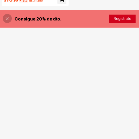
$
.90
-13%
Estimado
Consigue 20% de dto.
Regístrate
¡25% DE DESCUENTO!
AÑADIR A LA BOLSA