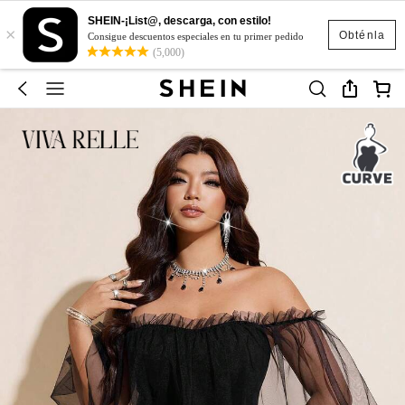
SHEIN-¡List@, descarga, con estilo!
×
Obténla
Consigue descuentos especiales en tu primer pedido
(5,000)