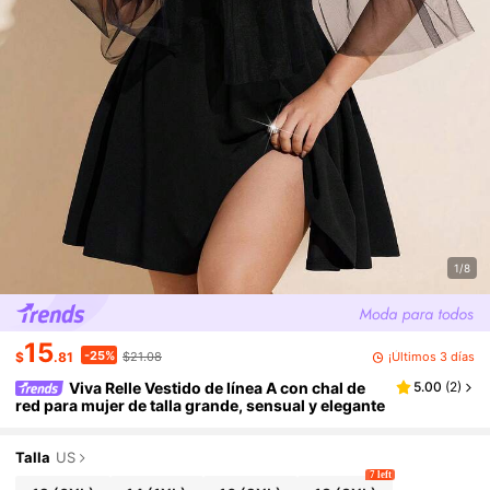
1/8
15
-25%
¡Últimos 3 días
$
.81
$21.08
Viva Relle Vestido de línea A con chal de
5.00
(
2
)
red para mujer de talla grande, sensual y elegante
Talla
US
7 left