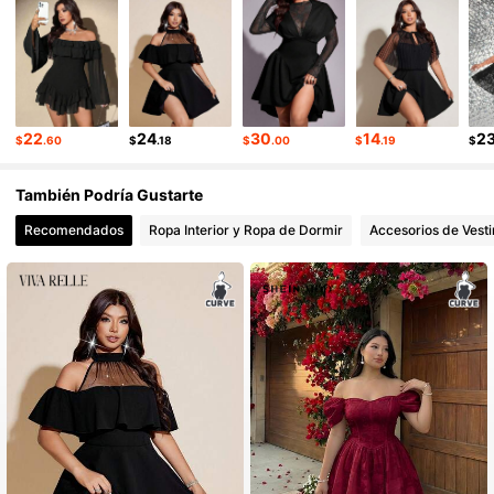
22
24
30
14
2
$
.60
$
.18
$
.00
$
.19
$
También Podría Gustarte
Recomendados
Ropa Interior y Ropa de Dormir
Accesorios de Vesti