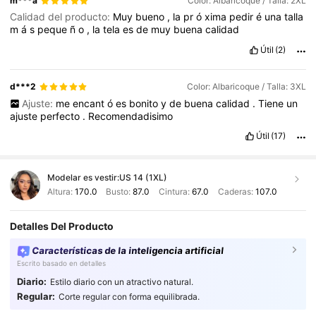
m***a
Color: Albaricoque / Talla: 2XL
Calidad del producto:
Muy
bueno
,
la
pr
ó
xima
pedir
é
una
talla
m
á
s
peque
ñ
o
,
la
tela
es
de
muy
buena
calidad
Útil
(2)
d***2
Color: Albaricoque / Talla: 3XL
Ajuste:
me
encant
ó
es
bonito
y
de
buena
calidad
.
Tiene
un
ajuste
perfecto
.
Recomendadisimo
Útil
(17)
Modelar es vestir:
US 14 (1XL)
Altura:
170.0
Busto:
87.0
Cintura:
67.0
Caderas:
107.0
Detalles Del Producto
Características de la inteligencia artificial
Escrito basado en detalles
Diario:
Estilo diario con un atractivo natural.
Regular:
Corte regular con forma equilibrada.