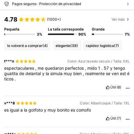
Pagos seguros · Protección de privacidad
4.78
(1000+)
Ver más
Pequeña
La talla corresponde
Grande
3%
90%
7%
lo volveré a comprar
(4)
elegante
(39)
rapidez logística
(7)
f***n
Color: Azul lavado oscuro / Talla: 0XL
espectaculares
,
me
quedaron
perfectos
,
mido
1
.
57
y
tengo
guatita
de
delantal
y
la
simula
muy
bien
,
realmente
se
ven
est
é
ticos
.
Útil
(8)
v***8
Color: Albaricoque / Talla: 1XL
es
igual
a
la
gotfoto
y
muy
bonito
es
comofo
Útil
(7)