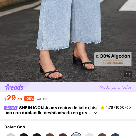
1/7
29
-28%
$
.43
$40.88
SHEIN ICON Jeans rectos de talle elás
4.78
(
1000+
)
tico con dobladillo deshilachado en gris
claro para mujer de talla grande
Color: Gris