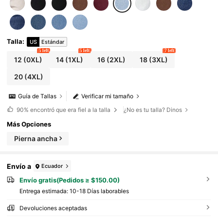
Talla
:
US
Estándar
5 left
5 left
7 left
12
(0XL)
14
(1XL)
16
(2XL)
18
(3XL)
20
(4XL)
Guía de Tallas
Verificar mi tamaño
90%
encontró que era fiel a la talla
¿No es tu talla? Dinos
Más Opciones
Pierna ancha
Envío a
Ecuador
Envío gratis(Pedidos ≥ $150.00)
Entrega estimada:
10-18 Días laborables
Devoluciones aceptadas