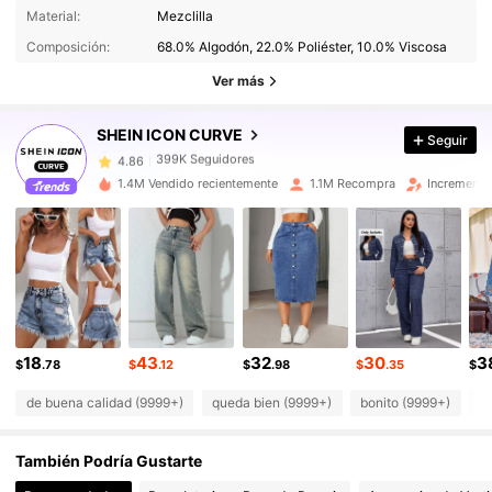
Material:
Mezclilla
399K Seguidores
4.86
Composición:
68.0% Algodón, 22.0% Poliéster, 10.0% Viscosa
399K Seguidores
4.86
Ver más
399K Seguidores
4.86
399K Seguidores
4.86
SHEIN ICON CURVE
Seguir
399K Seguidores
4.86
1.4M Vendido recientemente
1.1M Recompra
Incremento
399K Seguidores
4.86
399K Seguidores
4.86
399K Seguidores
4.86
399K Seguidores
4.86
399K Seguidores
4.86
18
43
32
30
3
399K Seguidores
4.86
$
.78
$
.12
$
.98
$
.35
$
de buena calidad (9999+)
queda bien (9999+)
bonito (9999+)
l
También Podría Gustarte