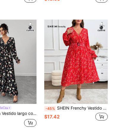
SHEIN Frenchy Vestido de manga larga con cuello en V, volantes y estampado completo para mujer de talla grande
DeCita
-45%
o casual de uso diario para mujeres, adecuado para maestras, para primavera/verano/otoño, vestido minimalista retro y romántico con cintura elástica y manga larga
$17.42