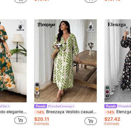
25
eChic
#CrochetCoverup
#Vestido
olantes y estampado floral para mujer de talla grande
Breezaya Vestido casual holgado de 1 pieza con textura de lino y estampado floral, con decoración de botones de madera falsa, adecuado para primavera/verano, uso diario y uso en casa, talla grande para mujer
Elenzga Vestido largo con estampado floral y volantes en el bajo, vestid
-14%
-14%
$20.11
$27.42
Estimado
Estimado