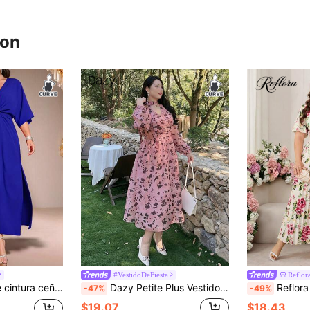
ron
#VestidoDeFiesta
Reflor
Cravure Vestido de cintura ceñida de unicolor, minimalista y de moda, adecuado para el verano
Dazy Petite Plus Vestido ajustado con estampado floral en todo el Body y lazo, color rosa coral para primavera, verano y otoño. Vestidos de fiesta para mujeres, vestido de campesina, vestido de manga larga, vestido largo, vestido bohemio para vacaciones
Reflora Vestido largo de manga larga con estamp
-47%
-49%
$19.07
$18.43