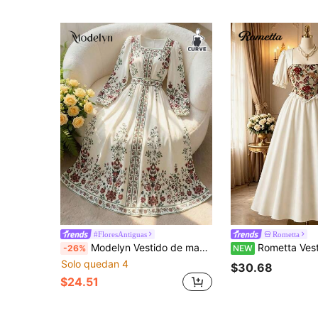
#FloresAntiguas
Rometta
Modelyn Vestido de manga farol con estampado floral elegante para talla grande
Rometta Vestido largo elegante de manga corta para mujer talla grande, nuevo de verano, con cuello cuadrado, mangas abullonadas, bordado vintage, jac
-26%
NEW
Solo quedan 4
$30.68
$24.51