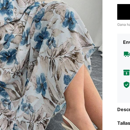
Gana h
Env
Descr
Talla