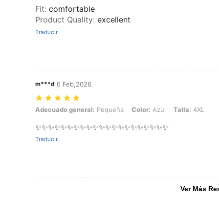
Fit
:
comfortable
Product Quality
:
excellent
Traducir
m***d
6 Feb,2026
Adecuado general: Pequeña, Color: Azul, Talla: 4XL
Adecuado general:
Pequeña
Color:
Azul
Talla:
4XL
✨✨✨✨✨✨✨✨✨✨✨✨✨✨✨✨✨✨✨✨✨
Traducir
Ver Más Re