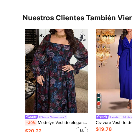
Nuestros Clientes También Vie
6
#NuevaNaturaleza
#VestidoDeCita
Modelyn Vestido elegante de vacaciones con cintura ceñida y estampado floral romántico francés para mujer de talla grande
-30%
$19.78
$20.22