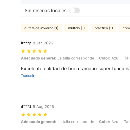
Sin reseñas locales
outfits de invierno (1)
mullido (1)
práctico (1)
como
b***p
8 Jan,2026
Adecuado general: La talla corresponde, Color: Azul, Talla: 0XL
Adecuado general:
La talla corresponde
Color:
Azul
Tal
Excelente calidad de buen tamaño super funciona
Traducir
d***2
9 Aug,2025
Adecuado general: La talla corresponde, Color: Azul, Talla: 0XL
Adecuado general:
La talla corresponde
Color:
Azul
Tal