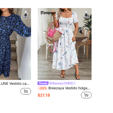
lla grande con estampado floral en todo el diseño, cuello redondo y mangas farol
Breezaya CURVE
Breezaya Vestido holgado con estampado floral elegante y cómodo para mujeres de talla grande, adecuado para vacaciones
-20%
$21.18