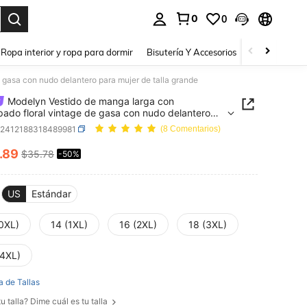
0
0
a. Press Enter to select.
Ropa interior y ropa para dormir
Bisutería Y Accesorios
Zapatos
H
 gasa con nudo delantero para mujer de talla grande
Modelyn Vestido de manga larga con
ado floral vintage de gasa con nudo delantero
ujer de talla grande
z2412188318489981
(8 Comentarios)
.89
$35.78
-50%
ICE AND AVAILABILITY
US
Estándar
(0XL)
14 (1XL)
16 (2XL)
18 (3XL)
(4XL)
a de Tallas
u talla? Dime cuál es tu talla