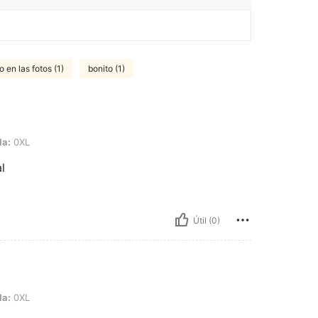
 en las fotos (1)
bonito (1)
la:
0XL
l
Útil (0)
la:
0XL