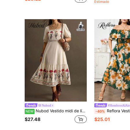
Estimado
Nubod
#HombrosAlAir
Nubod Vestido midi de línea A para mujer talla grande con cuello cuadrado francés, manga abullonada de encaje, estampado floral y cintura ceñida, estilo vacacional, vestido de manga corta con cuello cuadrado, estampado floral vintage suave, efecto adelgazante y bajo con volantes, estilo bohemio romántico de verano para citas, vacaciones y playa, elegante vestido para mujer
Reflora Vestido elegante con hombros descubiertos, v
NEW
-40%
$27.48
$25.01