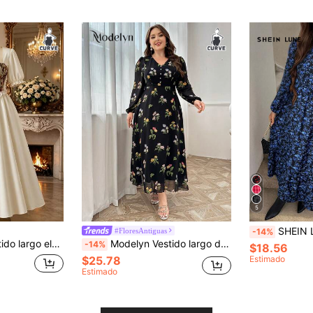
5
SHEIN LUNE Vestido casual de mujer ta
#FloresAntiguas
-14%
quard, patchwork, encaje blanco y cintura ceñida efecto estilizante. Adecuado para uso diario casual, citas y fotografía de viajes.
Modelyn Vestido largo de manga larga con cuello en V y estampado floral para mujeres talla grande, diseño modesto y elegante para usar en el día a día, viajes, vacaciones, fiestas u ocasiones especiales
-14%
$18.56
$25.78
Estimado
Estimado