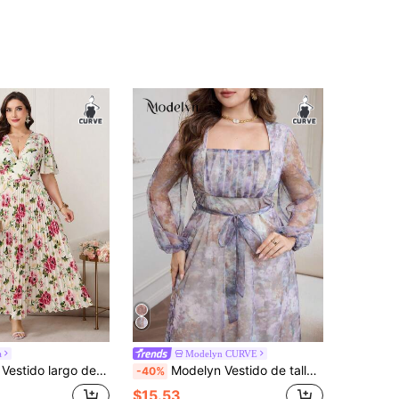
a
Modelyn CURVE
ado floral romántico y elegante, con volantes en el bajo, para mujer de talla grande. Vestido de Año Nuevo
Modelyn Vestido de talla grande con cuello cuadrado, manga larga, cintura recogida y silueta evasé con estampado romántico todo sobre, para primavera/otoño
-40%
$15.53