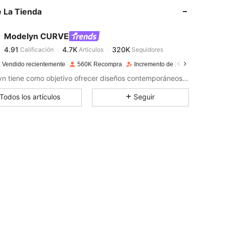
 La Tienda
4.91
4.7K
320K
4.91
4.7K
320K
Modelyn CURVE
4.91
4.7K
320K
Calificación
Artículos
Seguidores
5***3
seguido
Hace 11 horas
4.91
4.7K
320K
 Vendido recientemente
560K Recompra
Incremento de seguidores de 18
4.91
4.7K
320K
Modelyn tiene como objetivo ofrecer diseños contemporáneos y favorecedores perfectamente adaptados a las mujeres modernas que buscan la sencillez sin sacrificar el estilo.
4.91
4.7K
320K
Todos los artículos
Seguir
4.91
4.7K
320K
4.91
4.7K
320K