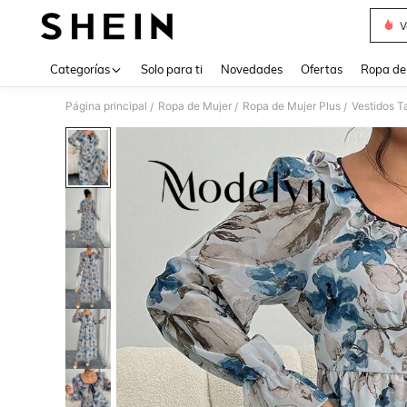
V
Use up 
Categorías
Solo para ti
Novedades
Ofertas
Ropa de
Página principal
Ropa de Mujer
Ropa de Mujer Plus
Vestidos T
/
/
/