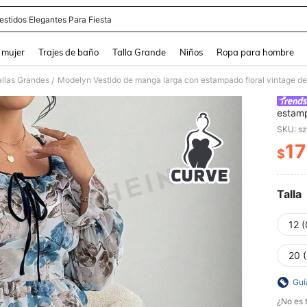
estidos Elegantes Para Fiesta
and down arrow keys to navigate search Búsqueda reciente and Busca y Encuentr
 mujer
Trajes de baño
Talla Grande
Niños
Ropa para hombre
allas Grandes
Modelyn Vestido de manga larga con estampado floral vintage de
/
estamp
para m
SKU: s
17
$
PR
Talla
12 
20 
Guí
¿No es t