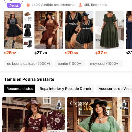
43K Seguidores
4.82
440K Vendido recientemente
45K Recompra
43K Seguidores
4.82
43K Seguidores
4.82
43K Seguidores
4.82
43K Seguidores
4.82
43K Seguidores
4.82
26
27
20
37
3
$
.12
$
.78
$
.84
$
.12
$
de buena calidad (2000+)
bonito (1000+)
muy cool (1000+)
co
También Podría Gustarte
Recomendados
Ropa Interior y Ropa de Dormir
Accesorios de Vesti