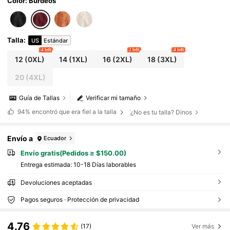
Color: Burdeos
Talla
:
US
Estándar
4 left
2 left
4 left
12
(0XL)
14
(1XL)
16
(2XL)
18
(3XL)
20
(4XL)
Guía de Tallas
Verificar mi tamaño
94%
encontró que era fiel a la talla
¿No es tu talla? Dinos
Envío a
Ecuador
Envío gratis(Pedidos ≥ $150.00)
Entrega estimada:
10-18 Días laborables
Devoluciones aceptadas
Pagos seguros · Protección de privacidad
4.76
(17)
Ver más