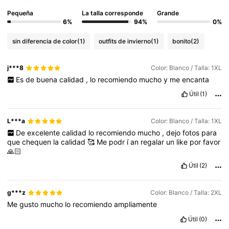
Pequeña
La talla corresponde
Grande
6%
94%
0%
sin diferencia de color
(1)
outfits de invierno
(1)
bonito
(2)
j***8
Color: Blanco / Talla: 1XL
Es
de
buena
calidad
,
lo
recomiendo
mucho
y
me
encanta
Útil
(1)
L***a
Color: Blanco / Talla: 1XL
De
excelente
calidad
lo
recomiendo
mucho
,
dejo
fotos
para
que
chequen
la
calidad
🥰
Me
podr
í
an
regalar
un
like
por
favor
🙏🏻
Útil
(2)
g***z
Color: Blanco / Talla: 2XL
Me
gusto
mucho
lo
recomiendo
ampliamente
Útil
(0)