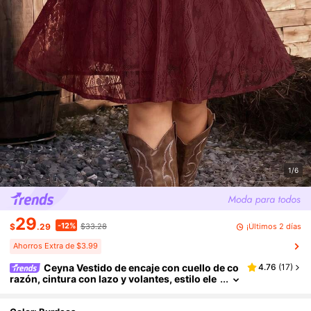
1/6
29
-12%
¡Últimos 2 días
$
.29
$33.28
Ahorros Extra de $3.99
Ceyna Vestido de encaje con cuello de co
4.76
(
17
)
razón, cintura con lazo y volantes, estilo ele
gante de vacaciones para mujer de talla gran
de