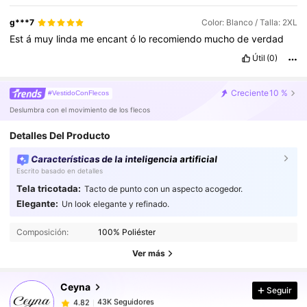
g***7
Color: Blanco / Talla: 2XL
Est
á
muy
linda
me
encant
ó
lo
recomiendo
mucho
de
verdad
Útil
(0)
Creciente
10 %
#VestidoConFlecos
Deslumbra con el movimiento de los flecos
Detalles Del Producto
Características de la inteligencia artificial
Escrito basado en detalles
Tela tricotada:
Tacto de punto con un aspecto acogedor.
Elegante:
Un look elegante y refinado.
43K Seguidores
4.82
43K Seguidores
4.82
Composición:
100% Poliéster
43K Seguidores
4.82
Ver más
43K Seguidores
4.82
Ceyna
Seguir
43K Seguidores
4.82
r***e
seguido
Hace 2 horas