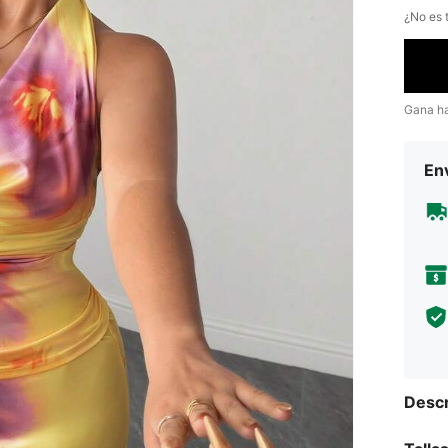
¿No es t
Gana h
Env
Descr