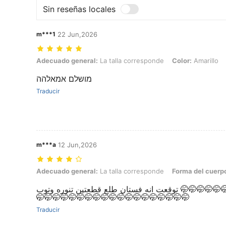
Sin reseñas locales
m***1
22 Jun,2026
Adecuado general: La talla corresponde, Color: Amarillo, Talla: 2XL
Adecuado general:
La talla corresponde
Color:
Amarillo
מושלם אמאלהה
Traducir
m***a
12 Jun,2026
Adecuado general: La talla corresponde, Forma del cuerpo: Triángulo,
Adecuado general:
La talla corresponde
Forma del cuerp
توقعت انه فستان طلع قطعتين تنوره وتوب 🤭🤭🤭🤭🤭🤭🤭🤭🤭🤭🤭🤭🤭🤭🤭🤭🤭🤭🤭🤭🤭
🤭🤭🤭🤭🤭🤭🤭🤭🤭🤭🤭🤭🤭🤭🤭🤭🤭🤭🤭
Traducir