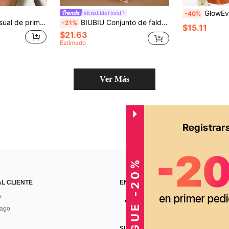
GlowEve CURVE 2 piezas Conjunto de blusa y fal
#EstallidoFloral
-40%
lón a juego, tela de algodón de doble tono con contraste de color y bordado
BIUBIU Conjunto de falda maxi con estampado floral rosa intenso y top corto con escote en V profundo y lazo delantero para mujer talla grande, elegante para vacaciones de verano
-21%
$15.11
$21.63
Estimado
Ver Más
CONSIGUE -20%
AL CLIENTE
ENCUÉNTRANOS EN
s
Pago
SUSCRÍBETE PARA RECIBIR OFERTA