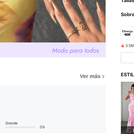
Talla
Sobre
3.5M
ESTI
Ver más
Grande
0%
1