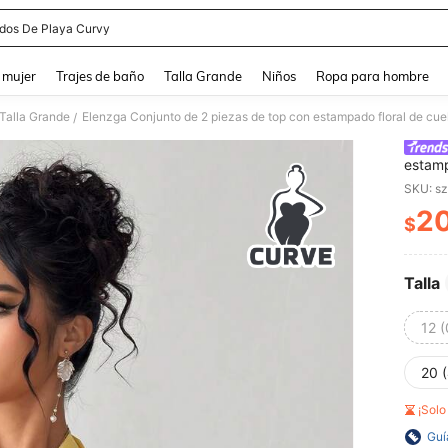
idos De Playa Curvy
and down arrow keys to navigate search Búsqueda reciente and Busca y Encuentr
 mujer
Trajes de baño
Talla Grande
Niños
Ropa para hombre
Talla Grande
/
estamp
maxi a
SKU: s
2
$
PR
Talla
12 
20 
¡Sol
Guí