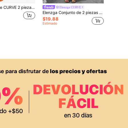
da con estampado floral y bajo asimétrico, adecuado para vacaciones de verano, citas, festivales y fiestas
Elenzga CURVE
Elenzga Conjunto de 2 piezas de mujer talla grande con camiseta de tirantes y minifalda con estampado de leopardo, sexy y elegante para el uso diario
$19.88
Estimado
APP
S EXCLUSIVAS, PROMOCIONES Y NOTICIAS DE SHEIN