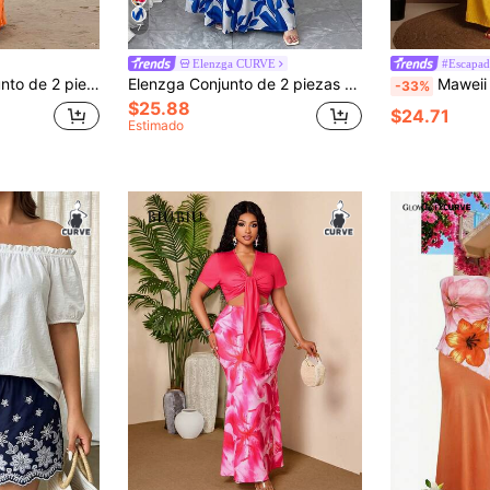
7
Elenzga CURVE
#Escapad
oral para mujer talla grande para vacaciones
Elenzga Conjunto de 2 piezas talla grande: Top bandeau azul elegante con nudo y falda maxi plisada, estilo de vacaciones para el verano
Maweii Conjunto casual de 2 piezas para mujer talla
-33%
$25.88
$24.71
Estimado