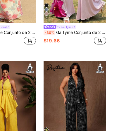
4
loral
GalTyme
 blusa de cuello halter y falda con estampado floral para tallas grandes
GalTyme Conjunto de 2 piezas de camiseta y falda maxi de talla grande con estampado floral, estilo primavera/verano y vacaciones
-30%
$19.66