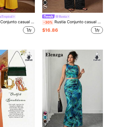
aTropical
Rustia
 grande, top de tirantes halter con lazo, sexy, sin espalda y sin mangas, con pantalones ajustados, primavera/verano
Rustia Conjunto casual de 2 piezas con top de tirantes finos y lazos con estampado de cebra y pantalones, talla grande
-30%
$16.86
4