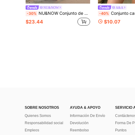
NU&NOW
A&A
NU&NOW Conjunto de 2 piezas talla grande para mujer: Top corto con lazo ajustable y falda con abertura alta, de tejido de punto texturizado
Conjunto casual de primavera/verano para mujer de talla grande, top y panta
-30%
-40%
$23.44
$10.07
SOBRE NOSOTROS
AYUDA & APOYO
SERVICIO 
Quienes Somos
Información De Envío
Contácteno
Responsabilidad social
Devolución
Forma De 
Empleos
Reembolso
Puntos