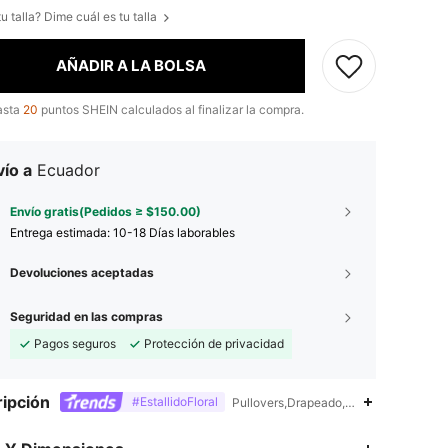
u talla? Dime cuál es tu talla
AÑADIR A LA BOLSA
asta
20
puntos SHEIN calculados al finalizar la compra.
ío a
Ecuador
Envío gratis(Pedidos ≥ $150.00)
Entrega estimada:
10-18 Días laborables
Devoluciones aceptadas
Seguridad en las compras
Pagos seguros
Protección de privacidad
ipción
#EstallidoFloral
Pullovers,Drapeado,Halter
4.84
11K
650K