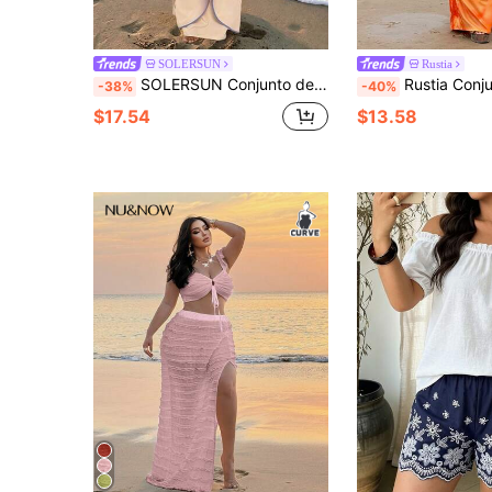
SOLERSUN
Rustia
SOLERSUN Conjunto de dos piezas de top halter y falda para mujer de talla grande, sexy y elegante para vacaciones en la playa o citas, con un estilo sofisticado de "dinero viejo", perfecto para primavera y verano.
Rustia Conjunto de 2 piezas con estampado fl
-38%
-40%
$17.54
$13.58