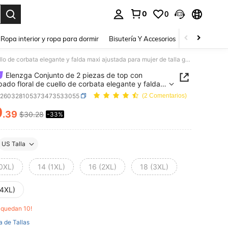
0
0
a. Press Enter to select.
Ropa interior y ropa para dormir
Bisutería Y Accesorios
Zapatos
H
Elenzga Conjunto de 2 piezas de top con estampado floral de cuello de corbata elegante y falda maxi ajustada para mujer de talla grande
Elenzga Conjunto de 2 piezas de top con
ado floral de cuello de corbata elegante y falda
justada para mujer de talla grande
z260328105373473533055
(2 Comentarios)
0
.39
$30.28
-33%
ICE AND AVAILABILITY
US Talla
(0XL)
14 (1XL)
16 (2XL)
18 (3XL)
(4XL)
o quedan 10!
a de Tallas