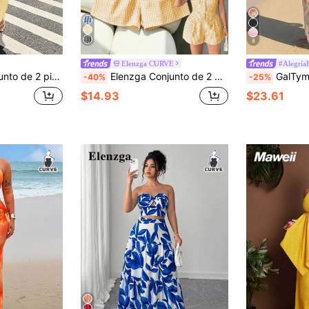
8
Elenzga CURVE
#AlegríaF
n volantes y estampado de rayas y pantalones, conjunto casual
Elenzga Conjunto de 2 piezas de talla grande para mujer con top de tirantes azul a cuadros estampado con decoración de botones, cintura ceñida y dobladillo asimétrico, shorts de cintura elástica
GalTyme Conjunto de 2 piezas de
-40%
-25%
$14.93
$23.61