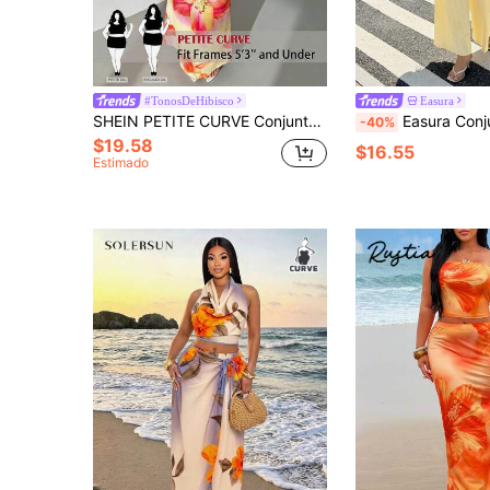
#TonosDeHibisco
Easura
SHEIN PETITE CURVE Conjunto de 2 piezas para mujer talla grande y pequeña con top corto con cuello halter floral y falda de sirena, amarillo mantequilla, verano, boho, vacaciones, festivo, conjunto de cintura alta
Easura Conjunto de 2 piezas talla grande para mujer, top tubo co
-40%
$19.58
$16.55
Estimado