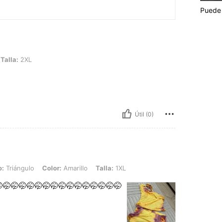
Puede 
Talla:
2XL
Útil (0)
 Color: Amarillo, Talla: 1XL
o:
Triángulo
Color:
Amarillo
Talla:
1XL