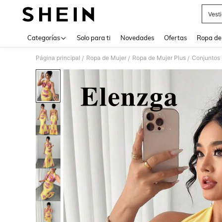
Vest
Use up 
Categorías
Solo para ti
Novedades
Ofertas
Ropa de
Página principal
Ropa de Mujer
Ropa de Mujer Plus
Conjuntos 
/
/
/