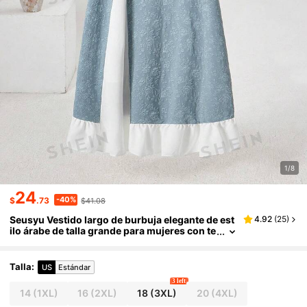
1/8
24
-40%
$
.73
$41.08
Seusyu Vestido largo de burbuja elegante de est
4.92
(
25
)
ilo árabe de talla grande para mujeres con te
jido jacquard, cuello de contraste y manga c
orta abullonada para verano
Talla
:
US
Estándar
3 left
14
(1XL)
16
(2XL)
18
(3XL)
20
(4XL)