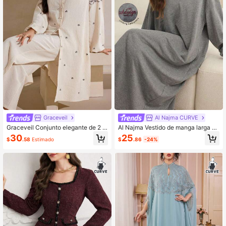
Graceveil
Al Najma CURVE
Graceveil Conjunto elegante de 2 pi
Al Najma Vestido de manga larga co
ezas con cuello mao y botones dela
n bordado de letras y parches, talla
25
30
$
.86
-24%
$
.58
Estimado
nteros, manga larga, talla grande
grande, para otoño/invierno