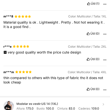
Útil
(1)
m***8
Color: Multicolor / Talla: 1XL
Material
quality
is
ok
.
Lightweight
.
Pretty
.
Not
hot
wearing
it
.
It
is
a
good
find
.
Útil
(0)
r***e
Color: Multicolor / Talla: 2XL
very
good
quality
worth
the
price
cute
design
Útil
(0)
m***m
Color: Multicolor / Talla: 4XL
thin
compared
to
others
with
this
type
of
fabric
tho
it
does
not
look
cheap
Útil
(0)
Modelar es vestir:
US 14 (1XL)
Altura:
175.0
Busto:
100.0
Cintura:
83.0
Caderas:
109.0