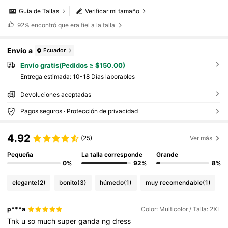
Guía de Tallas
Verificar mi tamaño
92%
encontró que era fiel a la talla
Envío a
Ecuador
Envío gratis(Pedidos ≥ $150.00)
Entrega estimada:
10-18 Días laborables
Devoluciones aceptadas
Pagos seguros · Protección de privacidad
4.92
(25)
Ver más
Pequeña
La talla corresponde
Grande
0%
92%
8%
elegante
(2)
bonito
(3)
húmedo
(1)
muy recomendable
(1)
p***a
Color: Multicolor / Talla: 2XL
Tnk
u
so
much
super
ganda
ng
dress