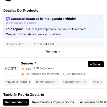
Detalles Del Producto
Características de la inteligencia artificial
Escrito basado en detalles
Tela tejida:
Textura tejida impecable con un estilo refinado.
Casual:
Estilo relajado para el uso diario.
26K Seguidores
4.92
26K Seguidores
4.92
Composición:
100% Poliéster
26K Seguidores
4.92
Ver más
26K Seguidores
4.92
Seusyu
Seguir
26K Seguidores
4.92
D***a
seguido
Hace 7 horas
26K Seguidores
4.92
22K Vendido recientemente
5.1K Recompra
26K Seguidores
4.92
muy cool (6000+)
bonito (3000+)
elegante (2000+)
de buena 
26K Seguidores
4.92
También Podría Gustarte
26K Seguidores
4.92
Recomendados
Ropa Interior y Ropa de Dormir
Accesorios de Vesti
26K Seguidores
4.92