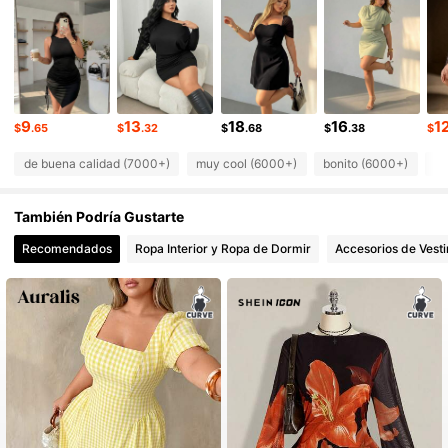
132K Seguidores
4.81
132K Seguidores
4.81
132K Seguidores
4.81
132K Seguidores
4.81
9
13
18
16
1
$
.65
$
.32
$
.68
$
.38
$
de buena calidad (7000+)
muy cool (6000+)
bonito (6000+)
co
También Podría Gustarte
Recomendados
Ropa Interior y Ropa de Dormir
Accesorios de Vesti