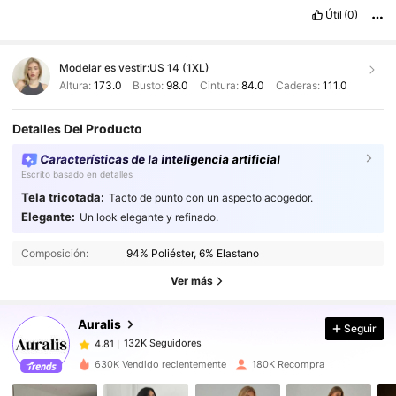
Útil
(0)
Modelar es vestir:
US 14 (1XL)
Altura:
173.0
Busto:
98.0
Cintura:
84.0
Caderas:
111.0
Detalles Del Producto
Características de la inteligencia artificial
Escrito basado en detalles
Tela tricotada:
Tacto de punto con un aspecto acogedor.
Elegante:
Un look elegante y refinado.
132K Seguidores
4.81
132K Seguidores
4.81
Composición:
94% Poliéster, 6% Elastano
132K Seguidores
4.81
Ver más
132K Seguidores
4.81
Auralis
Seguir
132K Seguidores
4.81
s***5
seguido
Hace 1 horas
132K Seguidores
4.81
630K Vendido recientemente
180K Recompra
132K Seguidores
4.81