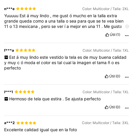
n***e
Color: Multicolor / Talla: 2XL
Yuuuuu
Est
á
muy
lindo
,
me
gust
ó
mucho
en
la
talla
extra
grande
queda
como
a
una
talla
o
sea
para
que
se
te
vea
bien
11
o
13
mexicana
,
pero
se
ver
í
a
mejor
en
una
11
.
Me
gusta
mucho
Mon
muy
lindo
Útil
(1)
f***a
Color: Multicolor / Talla: 1XL
Est
á
muy
lindo
este
vestido
la
tela
es
de
muy
buena
calidad
y
muy
c
ó
moda
el
color
es
tal
cual
la
imagen
el
tama
ñ
o
es
perfecto
Útil
(0)
l***1
Color: Multicolor / Talla: 1XL
Hermoso
de
tela
que
estira
.
Se
ajusta
perfecto
Útil
(0)
a***2
Color: Multicolor / Talla: 3XL
Excelente
calidad
igual
que
en
la
foto