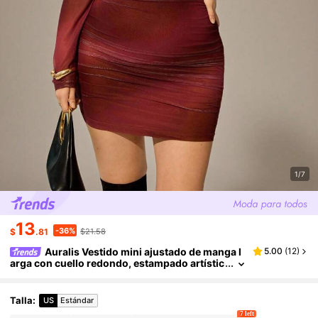
1/7
13
-36%
$
.81
$21.58
Auralis Vestido mini ajustado de manga l
5.00
(
12
)
arga con cuello redondo, estampado artístic
o de degradado y teñido anudado, adecuado
para otoño/invierno, estilo Y2K Baddie, festival
de música, tallas grandes
Talla
:
US
Estándar
7 left