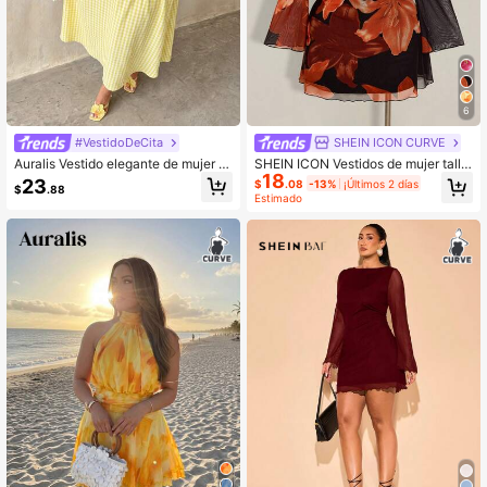
6
#VestidoDeCita
SHEIN ICON CURVE
Auralis Vestido elegante de mujer ta
SHEIN ICON Vestidos de mujer talla
18
lla grande con cuello cuadrado, ma
grande para otoño, vestidos de muj
23
$
.08
-13%
¡Últimos 2 días
$
.88
ngas cortas abullonadas y estampa
er de manga larga, vestido vintage
Estimado
do de cuadros
Y2K de gran tamaño con estampad
o floral de malla y manga trompeta
sexy para uso diario