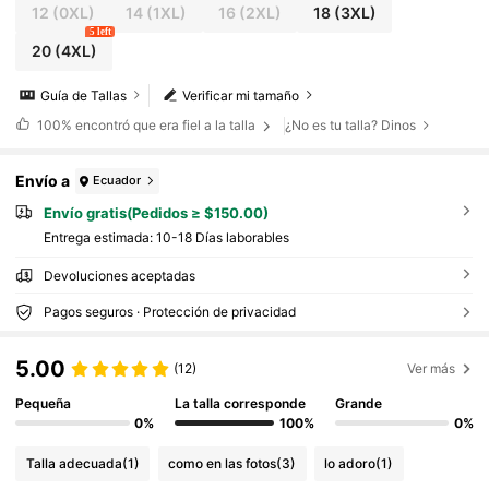
12
(0XL)
14
(1XL)
16
(2XL)
18
(3XL)
5 left
20
(4XL)
Guía de Tallas
Verificar mi tamaño
100%
encontró que era fiel a la talla
¿No es tu talla? Dinos
Envío a
Ecuador
Envío gratis(Pedidos ≥ $150.00)
Entrega estimada:
10-18 Días laborables
Devoluciones aceptadas
Pagos seguros · Protección de privacidad
5.00
(12)
Ver más
Pequeña
La talla corresponde
Grande
0%
100%
0%
Talla adecuada
(1)
como en las fotos
(3)
lo adoro
(1)