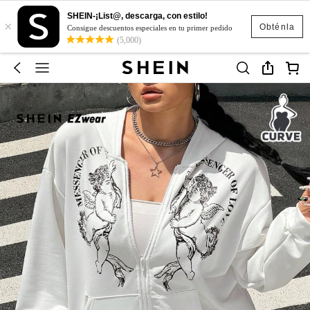
SHEIN-¡List@, descarga, con estilo!
×
Obténla
Consigue descuentos especiales en tu primer pedido
(5,000)