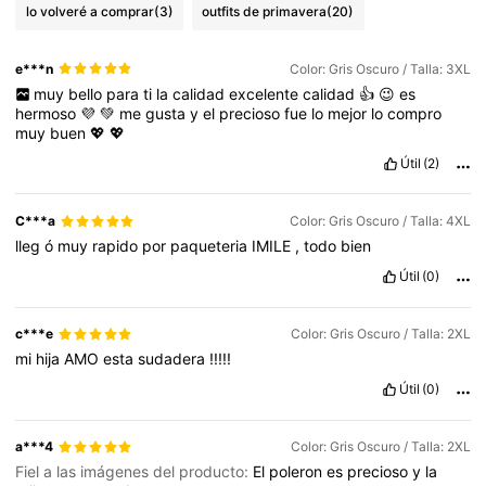
lo volveré a comprar
(3)
outfits de primavera
(20)
e***n
Color: Gris Oscuro / Talla: 3XL
muy
bello
para
ti
la
calidad
excelente
calidad
👍
😉
es
hermoso
💜
💚
me
gusta
y
el
precioso
fue
lo
mejor
lo
compro
muy
buen
💖
💖
Útil
(2)
C***a
Color: Gris Oscuro / Talla: 4XL
lleg
ó
muy
rapido
por
paqueteria
IMILE
,
todo
bien
Útil
(0)
c***e
Color: Gris Oscuro / Talla: 2XL
mi
hija
AMO
esta
sudadera
!!!!!
Útil
(0)
a***4
Color: Gris Oscuro / Talla: 2XL
Fiel a las imágenes del producto:
El
poleron
es
precioso
y
la