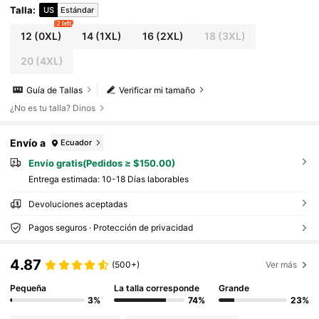
Talla
:
US
Estándar
2 left
12
(0XL)
14
(1XL)
16
(2XL)
18
(3XL)
20
(4XL)
Guía de Tallas
Verificar mi tamaño
¿No es tu talla? Dinos
Envío a
Ecuador
Envío gratis(Pedidos ≥ $150.00)
Entrega estimada:
10-18 Días laborables
Devoluciones aceptadas
Pagos seguros · Protección de privacidad
4.87
(500+)
Ver más
Pequeña
La talla corresponde
Grande
3%
74%
23%