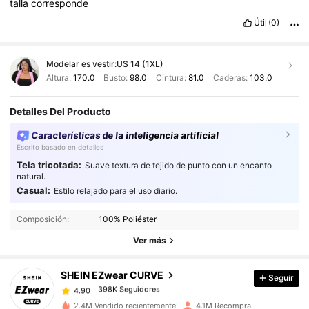
talla
corresponde
Útil
(0)
Modelar es vestir:
US 14 (1XL)
Altura:
170.0
Busto:
98.0
Cintura:
81.0
Caderas:
103.0
Detalles Del Producto
Características de la inteligencia artificial
Escrito basado en detalles
Tela tricotada:
Suave textura de tejido de punto con un encanto
natural.
Casual:
Estilo relajado para el uso diario.
398K Seguidores
4.90
Composición:
100% Poliéster
398K Seguidores
4.90
Ver más
398K Seguidores
4.90
398K Seguidores
4.90
SHEIN EZwear CURVE
Seguir
398K Seguidores
4.90
s***e
seguido
Hace 1 horas
2.4M Vendido recientemente
4.1M Recompra
398K Seguidores
4.90