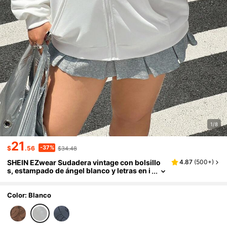
1/8
21
-37%
$
.56
$34.48
SHEIN EZwear Sudadera vintage con bolsillo
4.87
(
500+
)
s, estampado de ángel blanco y letras en i
nglés, talla grande, para mujer, otoño/invi
erno, Navidad, Año Nuevo, Acción de Gracias,
fiesta, boda, playa, graduación, elegante, cas
Color: Blanco
ual, salir, cita, ir al trabajo