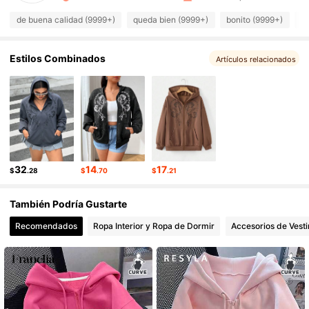
398K Seguidores
de buena calidad (9999+)
queda bien (9999+)
bonito (9999+)
c
4.90
398K Seguidores
4.90
Estilos Combinados
Artículos relacionados
398K Seguidores
4.90
398K Seguidores
4.90
398K Seguidores
4.90
32
14
17
$
.28
$
.70
$
.21
También Podría Gustarte
Recomendados
Ropa Interior y Ropa de Dormir
Accesorios de Vesti