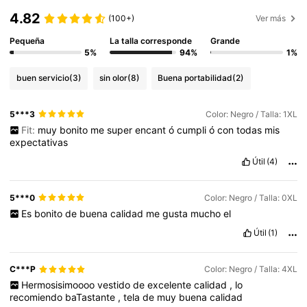
4.82
(100+)
Ver más
Pequeña
La talla corresponde
Grande
5%
94%
1%
buen servicio
(3)
sin olor
(8)
Buena portabilidad
(2)
5***3
Color: Negro / Talla: 1XL
Fit:
muy
bonito
me
super
encant
ó
cumpli
ó
con
todas
mis
expectativas
Útil
(4)
5***0
Color: Negro / Talla: 0XL
Es
bonito
de
buena
calidad
me
gusta
mucho
el
Útil
(1)
C***P
Color: Negro / Talla: 4XL
Hermosisimoooo
vestido
de
excelente
calidad
,
lo
recomiendo
baTastante
,
tela
de
muy
buena
calidad