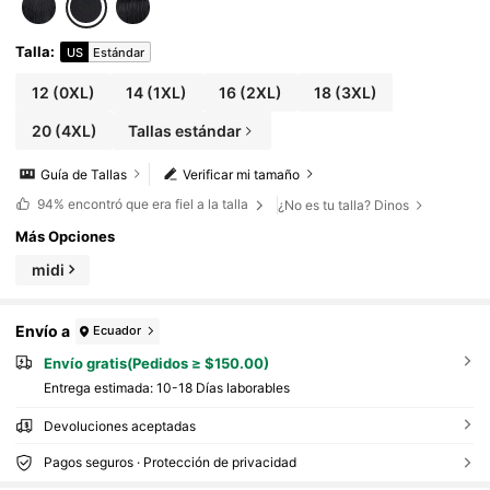
Talla
:
US
Estándar
12
(0XL)
14
(1XL)
16
(2XL)
18
(3XL)
20
(4XL)
Tallas estándar
Guía de Tallas
Verificar mi tamaño
94%
encontró que era fiel a la talla
¿No es tu talla? Dinos
Más Opciones
midi
Envío a
Ecuador
Envío gratis(Pedidos ≥ $150.00)
Entrega estimada:
10-18 Días laborables
Devoluciones aceptadas
Pagos seguros · Protección de privacidad