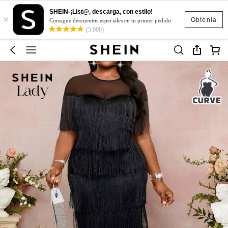
SHEIN-¡List@, descarga, con estilo!
×
Obténla
Consigue descuentos especiales en tu primer pedido
(5,000)