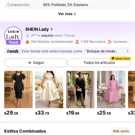
Composición:
95% Poliéster, 5% Elastano
604K Seguidores
4.87
Ver más
604K Seguidores
4.87
SHEIN Lady
A***e
seguido
Hace 7 horas
604K Seguidores
4.87
2M Vendido recientemente
1.5M Recompra
Incremento d
Esta tienda está seleccionada como
「Botique de moda」
604K Seguidores
4.87
Venta Flash
Seguir
Todos los artículos
604K Seguidores
4.87
604K Seguidores
4.87
604K Seguidores
4.87
29
33
19
25
3
$
.28
$
.78
$
.68
$
.58
$
604K Seguidores
4.87
Estilos Combinados
604K Seguidores
4.87
Más estilo