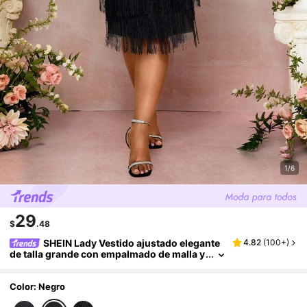
1/6
29
$
.48
SHEIN Lady Vestido ajustado elegante
4.82
(
100+
)
de talla grande con empalmado de malla y
adorno de flecos para el verano
Color: Negro