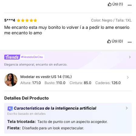
Útil
(1)
5***4
Color: Negro / Talla: 1XL
Me
encanto
esta
muy
bonito
lo
volver
í
a
a
pedir
lo
ame
enserio
me
encanto
lo
amo
Útil
(0)
#VestidoDeCita
Elegancia atemporal, encanto sin esfuerzo.
Modelar es vestir:
US 14 (1XL)
Altura:
171.0
Busto:
110.0
Cintura:
85.0
Caderas:
126.0
Detalles Del Producto
Características de la inteligencia artificial
Escrito basado en detalles
Tela tricotada:
Tacto de punto con un aspecto acogedor.
Fiesta:
Diseñado para un look espectacular.
604K Seguidores
4.87