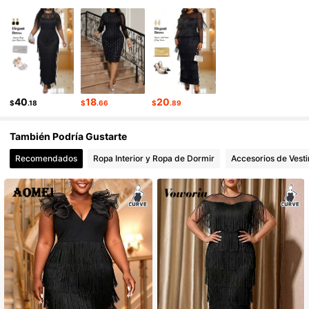
604K Seguidores
4.87
40
18
20
$
.18
$
.66
$
.89
También Podría Gustarte
Recomendados
Ropa Interior y Ropa de Dormir
Accesorios de Vesti