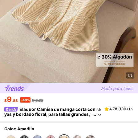
1/6
9
-40%
$
.83
$16.38
Elaquor Camisa de manga corta con ra
4.78
(
100+
)
yas y bordado floral, para tallas grandes,
de estilo casual de verano
Color: Amarillo