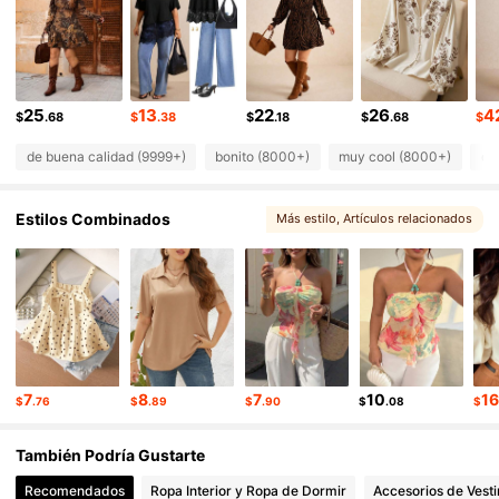
260K Seguidores
4.83
260K Seguidores
4.83
260K Seguidores
4.83
25
13
22
26
4
$
.68
$
.38
$
.18
$
.68
$
de buena calidad (9999+)
bonito (8000+)
muy cool (8000+)
co
Estilos Combinados
Más estilo
, Artículos relacionados
7
8
7
10
1
$
.76
$
.89
$
.90
$
.08
$
También Podría Gustarte
Recomendados
Ropa Interior y Ropa de Dormir
Accesorios de Vesti