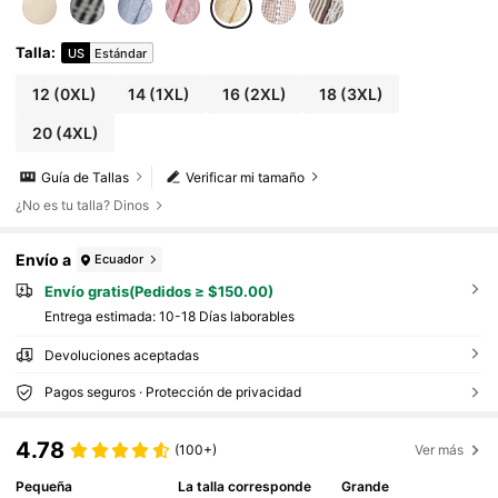
Talla
:
US
Estándar
12
(0XL)
14
(1XL)
16
(2XL)
18
(3XL)
20
(4XL)
Guía de Tallas
Verificar mi tamaño
¿No es tu talla? Dinos
Envío a
Ecuador
Envío gratis(Pedidos ≥ $150.00)
Entrega estimada:
10-18 Días laborables
Devoluciones aceptadas
Pagos seguros · Protección de privacidad
4.78
(100+)
Ver más
Pequeña
La talla corresponde
Grande