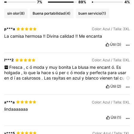
7%
89%
4%
sin olor
(8)
Buena portabilidad
(4)
buen servicio
(1)
p***a
Color: Azul / Talla: 3XL
La
camisa
hermosa
!!
Divina
calidad
!!
Me
encanta
Útil
(3)
l***2
Color: Azul / Talla: 0XL
Fresca
,
c
ó
moda
y
muy
bonita
La
blusa
me
encant
ó.
Es
holgada
,
lo
que
la
hace
s
ú
per
c
ó
moda
y
perfecta
para
usar
en
d
í
as
calurosos
.
Las
rayitas
en
azul
y
blanco
vienen
tal
cual
como
en
las
fotos
,
y
la
tela
es
ligera
sin
ser
transparente
.
Útil
(2)
Queda
muy
bonita
puesta
y
combina
f
á
cil
con
jeans
o
shorts
.
Fue
una
excelente
compra
.
a***a
Color: Azul / Talla: 0XL
lindaaaaaaa
Útil
(1)
y***5
Color: Azul / Talla: 1XL