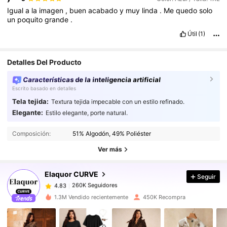
Igual
a
la
imagen
,
buen
acabado
y
muy
linda
.
Me
quedo
solo
un
poquito
grande
.
Útil
(1)
Detalles Del Producto
Características de la inteligencia artificial
Escrito basado en detalles
Tela tejida:
Textura tejida impecable con un estilo refinado.
Elegante:
Estilo elegante, porte natural.
260K Seguidores
4.83
260K Seguidores
4.83
Composición:
51% Algodón, 49% Poliéster
260K Seguidores
4.83
Ver más
260K Seguidores
4.83
Elaquor CURVE
Seguir
260K Seguidores
4.83
c***1
seguido
Hace 1 horas
260K Seguidores
4.83
1.3M Vendido recientemente
450K Recompra
260K Seguidores
4.83
260K Seguidores
4.83