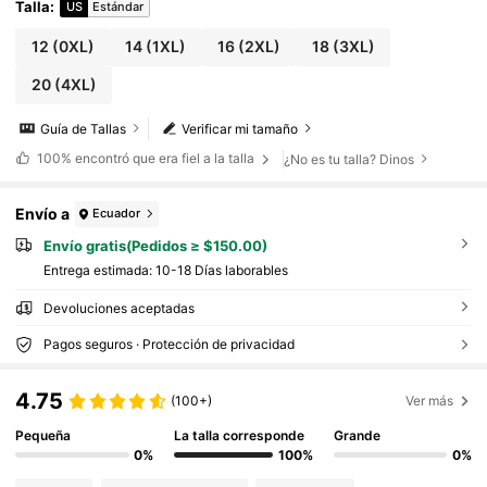
anadas de malla transparente en escote en V.
Talla
:
US
Estándar
Blusa de invierno para siluetas redondeadas y
en forma de manzana.
12
(0XL)
14
(1XL)
16
(2XL)
18
(3XL)
20
(4XL)
Guía de Tallas
Verificar mi tamaño
100%
encontró que era fiel a la talla
¿No es tu talla? Dinos
Envío a
Ecuador
Envío gratis(Pedidos ≥ $150.00)
Entrega estimada:
10-18 Días laborables
Devoluciones aceptadas
Pagos seguros · Protección de privacidad
4.75
(100+)
Ver más
Pequeña
La talla corresponde
Grande
0%
100%
0%