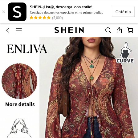
SHEIN-¡List@, descarga, con estilo!
×
Obténla
Consigue descuentos especiales en tu primer pedido
(5,000)