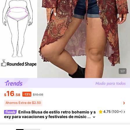
1/7
16
-13%
$
.58
$19.08
Ahorros Extra de $2.50
Enliva Blusa de estilo retro bohemio y s
4.75
(
100+
)
exy para vacaciones y festivales de músic
a, de talla grande. Blusa roja con estampa
do de paisley, lazo delantero y mangas acamp