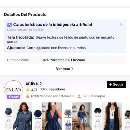
Detalles Del Producto
Características de la inteligencia artificial
Escrito basado en detalles
Tela tricotada:
Suave textura de tejido de punto con un encanto
natural.
Ajustado:
Corte ajustado con líneas depuradas.
107K Seguidores
4.71
Composición:
94% Poliéster, 6% Elastano
107K Seguidores
4.71
Ver más
107K Seguidores
4.71
107K Seguidores
4.71
Enliva
Seguir
107K Seguidores
4.71
d***o
seguido
Hace 1 horas
620K Vendido recientemente
62K Recompra
107K Seguidores
4.71
107K Seguidores
4.71
107K Seguidores
4.71
107K Seguidores
4.71