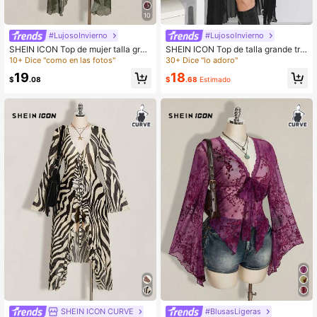
10
#LujosoInvierno
#LujosoInvierno
SHEIN ICON Top de mujer talla gran
SHEIN ICON Top de talla grande tra
de con estampado paisley rojo y laz
nsparente con abertura frontal
10+ Dice "como en las fotos"
30+ Dice "lo adoro"
o delantero
19
18
$
.08
$
.68
Estimado
SHEIN ICON CURVE
#BlusasLigeras