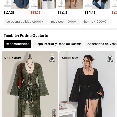
107K Seguidores
4.71
27
11
12
14
2
107K Seguidores
4.71
$
.38
$
.78
$
.18
$
.48
$
de buena calidad (2000+)
muy cool (1000+)
bonito (1000+)
qu
También Podría Gustarte
Recomendados
Ropa Interior y Ropa de Dormir
Accesorios de Vesti