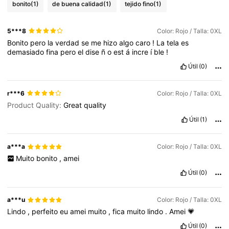
bonito
(1)
de buena calidad
(1)
tejido fino
(1)
5***8
Color: Rojo / Talla: 0XL
Bonito
pero
la
verdad
se
me
hizo
algo
caro
!
La
tela
es
demasiado
fina
pero
el
dise
ñ
o
est
á
incre
í
ble
!
Útil
(0)
r***6
Color: Rojo / Talla: 0XL
Product Quality:
Great
quality
Útil
(1)
a***a
Color: Rojo / Talla: 0XL
Muito
bonito
,
amei
Útil
(0)
a***u
Color: Rojo / Talla: 0XL
Lindo
,
perfeito
eu
amei
muito
,
fica
muito
lindo
.
Amei
💗
Útil
(0)