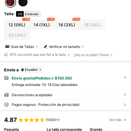
Talla
:
US
Estándar
7 left
5 left
4 left
12
(0XL)
14
(1XL)
16
(2XL)
18
(3XL)
20
(4XL)
Guía de Tallas
Verificar mi tamaño
91%
encontró que era fiel a la talla
¿No es tu talla? Dinos
Envío a
Ecuador
Envío gratis(Pedidos ≥ $150.00)
Entrega estimada:
10-18 Días laborables
Devoluciones aceptadas
Pagos seguros · Protección de privacidad
4.87
(1000+)
Ver más
Pequeña
La talla corresponde
Grande