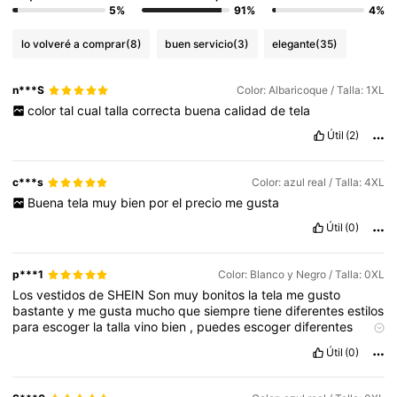
5%
91%
4%
lo volveré a comprar
(8)
buen servicio
(3)
elegante
(35)
n***S
Color: Albaricoque / Talla: 1XL
color
tal
cual
talla
correcta
buena
calidad
de
tela
Útil
(2)
c***s
Color: azul real / Talla: 4XL
Buena
tela
muy
bien
por
el
precio
me
gusta
Útil
(0)
p***1
Color: Blanco y Negro / Talla: 0XL
Los
vestidos
de
SHEIN
Son
muy
bonitos
la
tela
me
gusto
bastante
y
me
gusta
mucho
que
siempre
tiene
diferentes
estilos
para
escoger
la
talla
vino
bien
,
puedes
escoger
diferentes
colores
yo
siempre
compro
en
SHEIN
creo
que
comprare
otros
Útil
(0)
colores
en
este
mismo
estilo
🤭