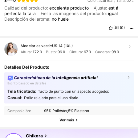
S***0
Color: azul real / Talla: 0XL
Calidad del producto:
excelente
producto
Ajuste:
est
á
perfecta
la
talla
Fiel a las imágenes del producto:
igual
Descripción del aroma:
no
huele
Útil
(0)
Modelar es vestir:
US 14 (1XL)
Altura:
172.0
Busto:
96.0
Cintura:
67.0
Caderas:
98.0
Detalles Del Producto
Características de la inteligencia artificial
Escrito basado en detalles
Tela tricotada:
Tacto de punto con un aspecto acogedor.
81K Seguidores
4.88
Casual:
Estilo relajado para el uso diario.
81K Seguidores
4.88
Composición:
95% Poliéster,5% Elastano
81K Seguidores
4.88
Ver más
81K Seguidores
4.88
Chikora
81K Seguidores
4.88