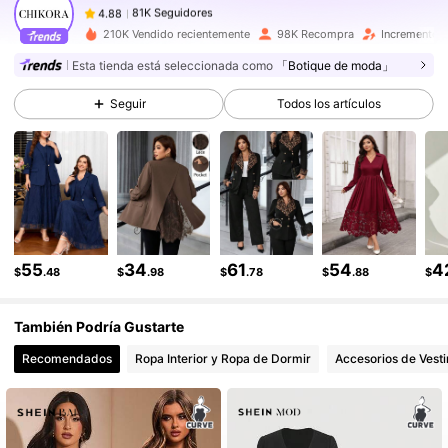
v***h
seguido
Hace 7 horas
81K Seguidores
4.88
210K Vendido recientemente
98K Recompra
Incremento d
81K Seguidores
4.88
Esta tienda está seleccionada como
「Botique de moda」
81K Seguidores
4.88
Seguir
Todos los artículos
81K Seguidores
4.88
81K Seguidores
4.88
81K Seguidores
4.88
55
34
61
54
4
$
.48
$
.98
$
.78
$
.88
$
También Podría Gustarte
Recomendados
Ropa Interior y Ropa de Dormir
Accesorios de Vesti