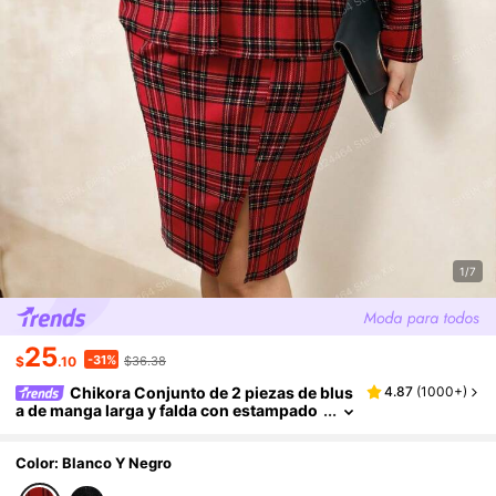
1/7
25
-31%
$
.10
$36.38
Chikora Conjunto de 2 piezas de blus
4.87
(
1000+
)
a de manga larga y falda con estampado
de cuadros para tallas grandes, conjunt
o de blazer y falda a cuadros, vestido a cuadr
os rojos para mujer
Color: Blanco Y Negro