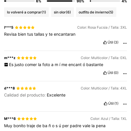
6%
90%
4%
lo volveré a comprar
(1)
sin olor
(6)
outfits de invierno
(5)
l***5
Color: Rosa Fucsia / Talla: 3XL
Revisa
bien
tus
tallas
y
te
encantaran
Útil
(3)
m***z
Color: Multicolor / Talla: 0XL
Es
justo
comer
la
foto
a
m
í
me
encant
ó
bastante
Útil
(0)
d***8
Color: Multicolor / Talla: 4XL
Calidad del producto:
Excelente
Útil
(1)
M***6
Color: Azul / Talla: 1XL
Muy
bonito
traje
de
ba
ñ
o
s
ú
per
padre
vale
la
pena