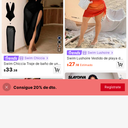
8
Swim Lushoire
Swim Lushoire Vestido de playa de
Swim Chiccia
gradado talla grande
27
Swim Chiccia Traje de baño de una
$
.18
Estimado
pieza elegante de talla grande con
33
$
.38
3 piezas, decoración de hebilla de
metal marrón, se puede usar por se
parado con atuendos, adecuado pa
ra fiestas y vacaciones
Consigue 20% de dto.
AÑADIR A LA BOLSA
Regístrate