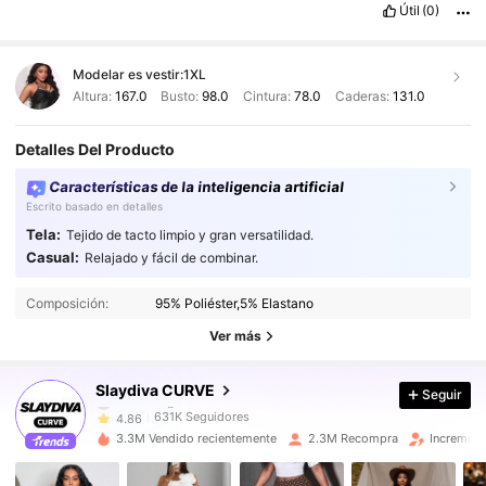
Útil
(0)
Modelar es vestir:
1XL
Altura:
167.0
Busto:
98.0
Cintura:
78.0
Caderas:
131.0
Detalles Del Producto
Características de la inteligencia artificial
Escrito basado en detalles
Tela:
Tejido de tacto limpio y gran versatilidad.
Casual:
Relajado y fácil de combinar.
631K Seguidores
4.86
Composición:
95% Poliéster,5% Elastano
631K Seguidores
4.86
Ver más
631K Seguidores
4.86
631K Seguidores
4.86
Slaydiva CURVE
Seguir
631K Seguidores
4.86
3.3M Vendido recientemente
2.3M Recompra
Increment
631K Seguidores
4.86
631K Seguidores
4.86