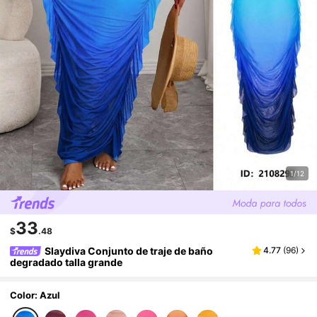
1/12
33
$
.48
Slaydiva Conjunto de traje de baño
4.77
(
96
)
degradado talla grande
Color: Azul