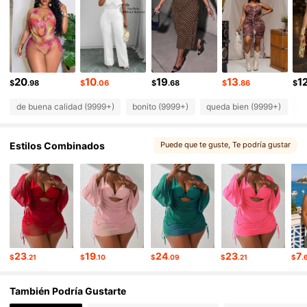
631K Seguidores
4.86
631K Seguidores
4.86
631K Seguidores
4.86
20
10
19
13
1
631K Seguidores
4.86
$
.98
$
.06
$
.68
$
.86
$
de buena calidad (9999+)
bonito (9999+)
queda bien (9999+)
l
Estilos Combinados
Puede que te guste
, Te podría gustar
23
19
24
23
7
$
.21
$
.10
$
.09
$
.21
$
.
También Podría Gustarte