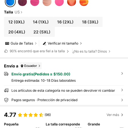
Talla
US
12
(0XL)
14
(1XL)
16
(2XL)
18
(3XL)
20
(4XL)
22
(5XL)
Guía de Tallas
Verificar mi tamaño
90%
encontró que era fiel a la talla
¿No es tu talla? Dinos
Envío a
Ecuador
Envío gratis(Pedidos ≥ $150.00)
Entrega estimada:
10-18 Días laborables
Los artículos de esta categoría no se pueden devolver ni cambiar
Pagos seguros · Protección de privacidad
4.77
(96)
Ver más
Pequeña
La talla corresponde
Grande