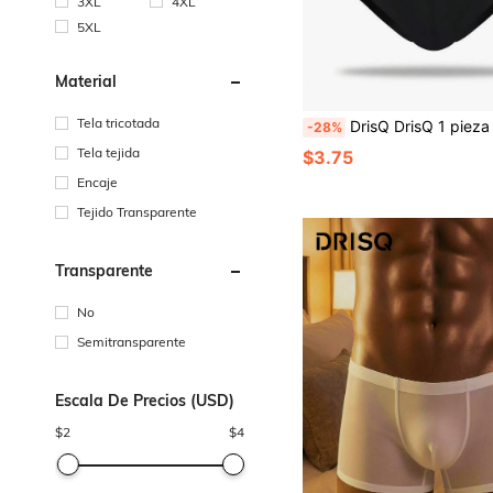
3XL
4XL
5XL
Material
Tela tricotada
DrisQ DrisQ 1 pieza Calzoncillos de malla sexy para hombres, atractivos y transpira
-28%
Tela tejida
$3.75
Encaje
Tejido Transparente
Transparente
No
Semitransparente
Escala De Precios (USD)
$
2
$
4