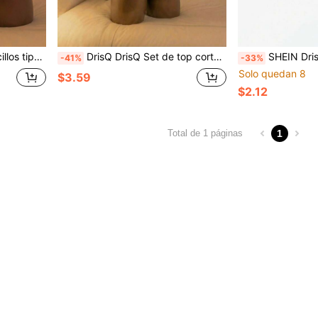
el Día de San Valentín con tu pareja
DrisQ DrisQ Set de top corto con tirantes y tanga para hombres de talla grande
SHEIN DrisQ Tanga sexy de talla grande con
-41%
-33%
Solo quedan 8
$3.59
$2.12
1
Total de 1 páginas