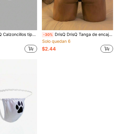
 de seda de unicolor y sexy para hombres de talla grande
DrisQ DrisQ Tanga de encaje con estampado de letras para mujer de talla grande
-30%
Solo quedan 6
$2.44