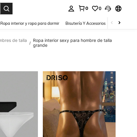
0
0
a. Press Enter to select.
Ropa interior y ropa para dormir
Bisutería Y Accesorios
Zapatos
H
mbres de talla
Ropa interior sexy para hombre de talla
/
grande