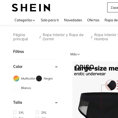
Z
Use up 
Categorías
Solo para ti
Novedades
Ofertas
Ropa de
Página
Ropa Interior y Ropa de
Ropa Interior
/
/
principal
Dormir
Hombre
Filtros
Más
Color
Multicolor
Negro
Blanco
Talla
1XL
2XL