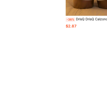
DrisQ DrisQ Calzoncillos tipo bóxer de malla sexy para hombre de talla grande, adecuados para 
-36%
$2.87