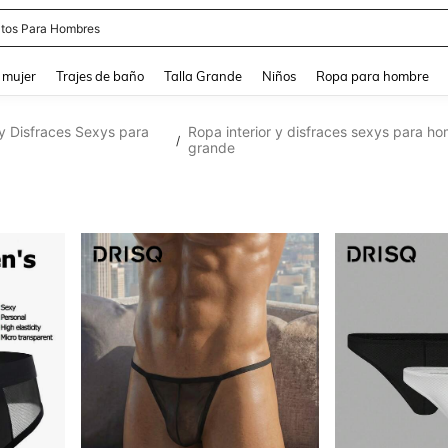
apatos Blancos
and down arrow keys to navigate search Búsqueda reciente and Busca y Encuentr
 mujer
Trajes de baño
Talla Grande
Niños
Ropa para hombre
 y Disfraces Sexys para
Ropa interior y disfraces sexys para ho
/
grande