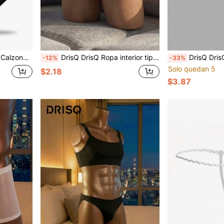
bles, ropa interior de cintura
DrisQ DrisQ Ropa interior tipo tanga transparente y de malla minimalista y sexy para hombres de talla grande
DrisQ DrisQ Calzoncillos tipo tanga
-12%
-33%
Solo quedan 5
$2.18
$3.87