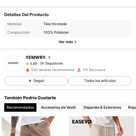
Detalles Del Producto
5K Seguidores
4.89
Material:
Tela tricotada
5K Seguidores
4.89
Composición:
100% Poliéster
5K Seguidores
4.89
Ver más
5K Seguidores
4.89
YEMWRY.
5K Seguidores
4.89
5***7
seguido
Hace 1 día
54K Vendido recientemente
17K Recompra
5K Seguidores
4.89
5K Seguidores
4.89
Seguir
Todos los artículos
5K Seguidores
4.89
También Podría Gustarte
5K Seguidores
4.89
Recomendados
Accesorios de Vestir
Deportes & Exteriores
Ropa
5K Seguidores
4.89
5K Seguidores
4.89