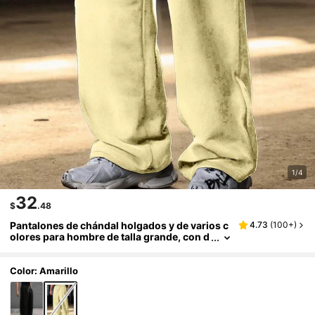
1/4
32
$
.48
Pantalones de chándal holgados y de varios c
4.73
(
100+
)
olores para hombre de talla grande, con d
iseño de cordón, cómodos y versátiles
Color: Amarillo