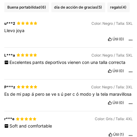
Buena portabilidad
(6)
día de acción de gracias
(5)
regalo
(4)
u***2
Color: Negro / Talla: 5XL
Llevo
joya
Útil
(0)
L***a
Color: Negro / Talla: 5XL
Excelentes
pants
deportivos
vienen
con
una
talla
correcta
Útil
(0)
P***z
Color: Negro / Talla: 3XL
Es
de
mi
pap
á
pero
se
ve
s
ú
per
c
ó
modo
y
la
tela
maravillosa
Útil
(0)
r***e
Color: Gris / Talla: 4XL
Soft
and
comfortable
Útil
(1)