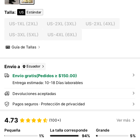
Talla
:
US
Estándar
US-1XL
(2XL)
US-2XL
(3XL)
US-2XL
(4XL)
US-3XL
(5XL)
US-4XL
(6XL)
Guía de Tallas
Envío a
Ecuador
Envío gratis(Pedidos ≥ $150.00)
Entrega estimada:
10-18 Días laborables
Devoluciones aceptadas
Pagos seguros · Protección de privacidad
4.73
(100+)
Ver más
Pequeña
La talla corresponde
Grande
1%
94%
5%