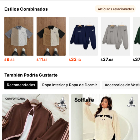
398K Seguidores
4.90
Estilos Combinados
Artículos relacionados
398K Seguidores
4.90
398K Seguidores
4.90
398K Seguidores
4.90
9
11
33
37
3
$
.83
$
.12
$
.13
$
.98
$
También Podría Gustarte
Recomendados
Ropa Interior y Ropa de Dormir
Accesorios de Vesti