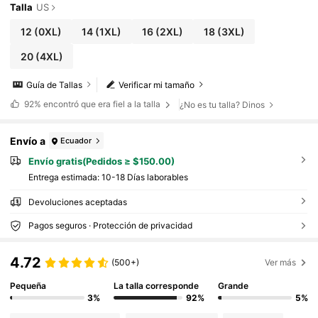
Talla
US
12
(0XL)
14
(1XL)
16
(2XL)
18
(3XL)
20
(4XL)
Guía de Tallas
Verificar mi tamaño
92%
encontró que era fiel a la talla
¿No es tu talla? Dinos
Envío a
Ecuador
Envío gratis(Pedidos ≥ $150.00)
Entrega estimada:
10-18 Días laborables
Devoluciones aceptadas
Pagos seguros · Protección de privacidad
4.72
(500+)
Ver más
Pequeña
La talla corresponde
Grande
3%
92%
5%