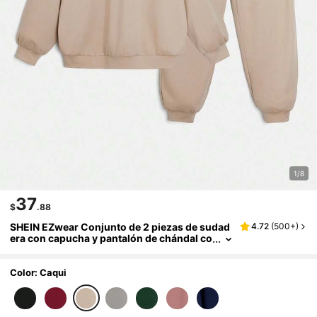
1/8
37
$
.88
SHEIN EZwear Conjunto de 2 piezas de sudad
4.72
(
500+
)
era con capucha y pantalón de chándal co
n estampado de letras para tallas grandes
Color: Caqui