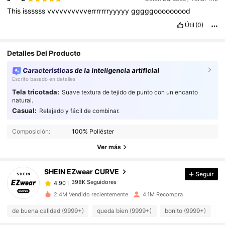
This
issssss
vvvvvvvvvverrrrrrryyyyy
gggggooooooood
Útil
(0)
Detalles Del Producto
Características de la inteligencia artificial
Escrito basado en detalles
Tela tricotada:
Suave textura de tejido de punto con un encanto
natural.
Casual:
Relajado y fácil de combinar.
398K Seguidores
4.90
Composición:
100% Poliéster
398K Seguidores
4.90
Ver más
398K Seguidores
4.90
398K Seguidores
4.90
SHEIN EZwear CURVE
Seguir
398K Seguidores
4.90
2.4M Vendido recientemente
4.1M Recompra
398K Seguidores
4.90
de buena calidad (9999+)
queda bien (9999+)
bonito (9999+)
c
398K Seguidores
4.90