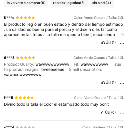
lo volveré a comprar
(9)
rapidez logística
(5)
sin olor
(24)
K***e
Color: Verde Oscuro / Talla: 2XL
El
producto
lleg
ó
en
buen
estado
y
dentro
del
tiempo
estimado
.
La
calidad
es
buena
para
el
precio
y
el
dise
ñ
o
es
tal
como
aparece
en
las
fotos
.
La
talla
me
qued
ó
bien
(
recomiendo
revisar
la
gu
í
a
de
medidas
antes
de
comprar
).
El
material
se
Útil
(1)
siente
c
ó
modo
y
los
acabados
est
á
n
bien
hechos
.
En
general
,
estoy
satisfecha
/
o
con
la
compra
y
s
í
lo
volver
í
a
a
comprar
o
recomendar
9***8
Color: Verde Oscuro / Talla: 4XL
Product Quality:
wawwwwwwwww
Fit:
wawwwwwww
True
to product images:
loveeeeeeee
Smell description:
wawooowwwwwww
Útil
(1)
l***5
Color: Verde Oscuro / Talla: 1XL
Divino
todo
la
talla
el
color
el
estampado
todo
muy
bonit
Útil
(0)
s***d
Color: Burdeos / Talla: 1XL